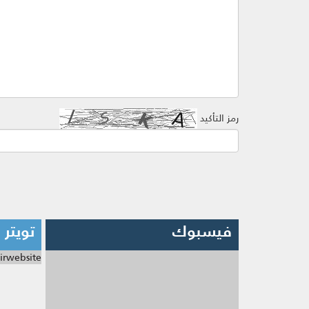
رمز التأكيد
فيسبوك
تويتر
irwebsite