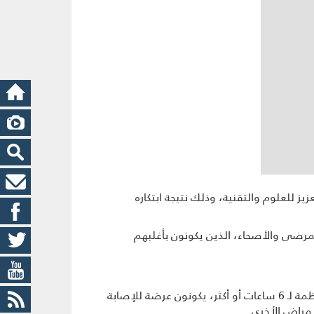
ز للعلوم والتقنية، وذلك نتيجة ابتكاره
المرضى والأصحاء، الذين يكونون بأغلبهم
وكان الأحمدي قد خلص خلال دراسته العلمية إلى أن أكثر من 70 بالمئة من الناس الذين تتجاوز فترة جلوسهم غير المنتظمة لـ 6 ساعات أو أكثر، يكونون عرضة للإصابة
أمراض الأخرى.