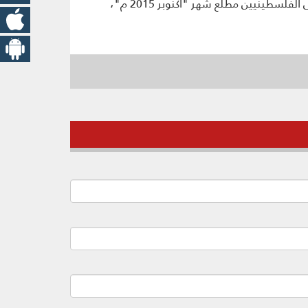
ويرتفع بذلك عدد الشهداء الفلسطينيين إلى 47 بالإضافة إلى إصابة المئات بجروح منذ بدء الاعتداءات الإسرائيلية على الفلسطينيين مطلع شهر "أكنوبر 2015 م"،