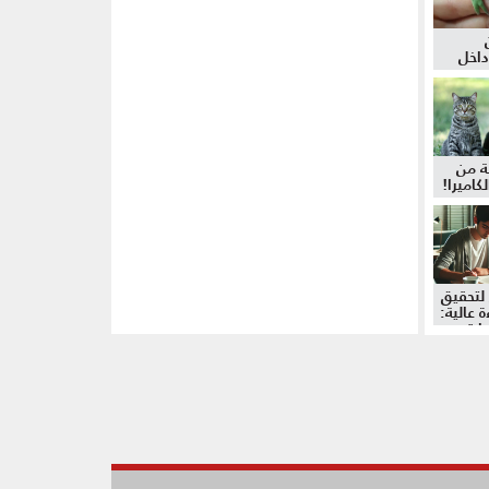
داخل
ة من
كاميرا!
لتحقيق
 عالية:
دات