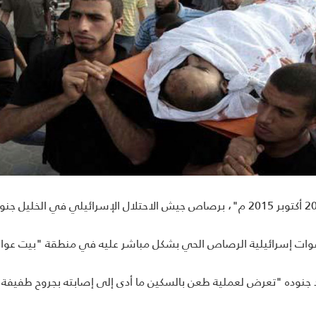
استشهد شاب فلسطيني (24 عاما)، الثلاثاء "20 أكتوبر 2015 م"، برصاص جيش الاحتلال ا
قوات إسرائيلية الرصاص الحي بشكل مباشر عليه في منطقة "بيت عوا"
د جنوده "تعرض لعملية طعن بالسكين ما أدى إلى إصابته بجروح طفيفة