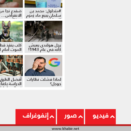
#متداول: محمد بن
ضفدع نجا من
سلمان يبيع ماء زمزم
الانقراض... 
للمواطنين
موزة!
رجل هولندي يعيش
كلب ينقذ قط
كأنه في عام 1943!
الموت أمام ال
لماذا فشلت نظارات
أفضل الطرق 
جوجل؟
الدراسة بكفاءة
نصائح وإرشا
فيديو
صور
إنفوغراف
www.khabir.net