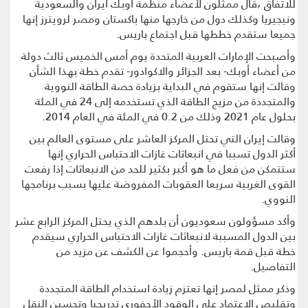
للاتفاق ،قال ممثلون لأعضاء منظمة أوبك ايران والسعودية
ونيجيريا وكذلك دول من خارجها منها باكستان ومصر لرويترز إنها
جميعا ستقدم خططها قبل اجتماع باريس.
وأصبحت الإمارات العربية المتحدة يوم أمس الخميس ثالث دولة
من أعضاء أوبك- بعد الجزائر والاكوادور- تقدم خطة بهذا الشأن
وقالت إنها ستقوم في البداية بزيادة حصة الطاقة النووية
والمتجددة من مزيج الطاقة الذي تستخدمه إلى 24 في المئة
بحلول عام 2021 وذلك من 0.2 في المئة في العام 2014.
وقالت إيران التي تحتل المركز العاشر على مستوى العالم بين
أكثر الدول تسببا في انبعاثات غازات الاحتباس الحراري إنها
ستتمكن من فعل ما هو أكبر بكثير للحد من الانبعاثات إذا رفعت
القوى الغربية سريعا العقوبات المفروضة عليها بسبب برنامجها
النووي.
وأكد مسؤولون سعوديون أن بلدهم الذي يحتل المركز الرابع عشر
بين الدول المسببة لانبعاثات غازات الاحتباس الحراري سيقدم
خطة قبل قمة باريس. وأحجموا عن الكشف عن مزيد من
التفاصيل.
وذكر ممثل لمصر إنها تعتزم زيادة استخدام الطاقة المتجددة
وتقليص الاعتماد على الوقود الأحفوري تدريجيا وتحسين النقل