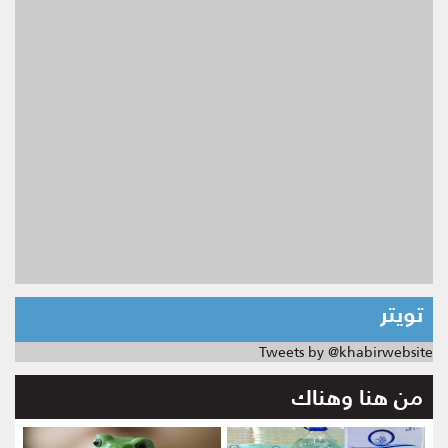
تويتر
Tweets by @khabirwebsite
من هنا وهناك