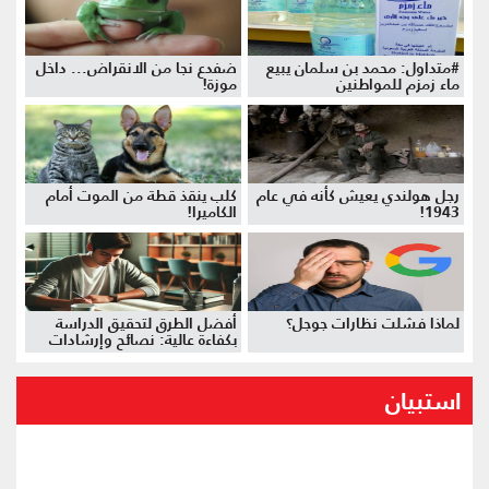
#متداول: محمد بن سلمان يبيع
ضفدع نجا من الانقراض... داخل
ماء زمزم للمواطنين
موزة!
رجل هولندي يعيش كأنه في عام
كلب ينقذ قطة من الموت أمام
1943!
الكاميرا!
لماذا فشلت نظارات جوجل؟
أفضل الطرق لتحقيق الدراسة
بكفاءة عالية: نصائح وإرشادات
استبيان