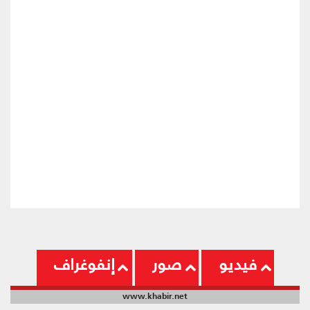
فيديو
صور
إنفوغراف
www.khabir.net