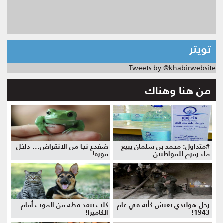
تويتر
Tweets by @khabirwebsite
من هنا وهناك
#متداول: محمد بن سلمان يبيع
ضفدع نجا من الانقراض... داخل
ماء زمزم للمواطنين
موزة!
رجل هولندي يعيش كأنه في عام
كلب ينقذ قطة من الموت أمام
1943!
الكاميرا!