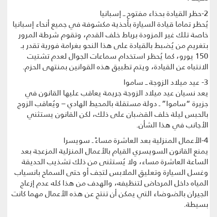
2-حظر القيادة بحذاء مفتوح ــ إسبانيا
يُحظر تماما قيادة السيارة بأحذية مكشوفة في جميع أنحاء إسبانيا
خاصة تلك غير المزودة برباط خلف القدم، وتقوم شرطة المرور
بتغريم من يُضبط بالقيادة على هذا النحو بغرامة فورية تقدر بـ
150 يورو، كما يُحظر استخدام سماعات الجوال لعدم تشتيت
الانتباه عن القيادة، ويتم تطبيق هذه القوانين بمنتهى الحزم.
3- عيد ميلاد الزوجة ــ ساموا
يعد نسيان عيد ميلاد الزوجة جريمة يعاقب عليها القانون في
جزيرة “ساموا” ـ دولة مستقلة بالمحيط الهادي – ويُعاقب الزوج
بالحبس ليلة خلف القضبان على ذلك، لكن القانون يستثني
الأجانب في هذا الشأن.
4-الأعمال المنزلية بعد العاشرة مساءً ـ سويسرا
يمنع القانون السويسري القيام بالأعمال المنزلية المزعجة بعد
الساعة العاشرة مساء، ولا يُستثنى من ذلك تشذيب الحديقة
وغسل السيارة وتعليق الملابس لتجف أو حتى السماح بانسياب
المياه داخل المرحاض لتنظيفه، والهدف من هذا كله عدم إزعاج
الجيران بالضوضاء التي يمكن أن تنتج عن هذه الأعمال مهما كانت
بسيطة.