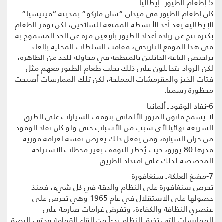
5-إطعام الطيور ـ إيطاليا
كان إطعام الطيور في ميدان “سان ماركو” بمدينة “فينيسيا”
الإيطالية يعد أحد الأنشطة الممتعة للسائحين، لكن توفر الطعام
بكثرة نتج عن زيادة أعداد الطيور بأربعين مرة عن الحد المسموح به
في هذا الموقع التاريخي، فقامت السلطات المحلية بإلغاء
تراخيص الباعة الجائلين بالمنطقة في محاولة للحد من الظاهرة،
لكن الرواد يتحايلون على ذلك بجلب طعام الطيور معهم مثل
فتات الخبز والمقرمشات المملحة، لكن تلك الممارسات أصبحت
محظورة رسميا.
6-نفاد الوقود ـ ألمانيا
لا يسمح قانون المرور الألماني بتوقف السيارات على الطرق
السريعة نهائيا لأي سبب من الأسباب حتى ولو كان نفاد الوقود
من خزان السيارة، ومن يفعل ذلك يعرض نفسه لغرامة فورية
قدرها 80 يورو، حيث يُحظر التوقف بغير محطات الاستراحة
المخصصة لذلك على امتداد الطريق.
7-مضغ العلكة ـ سنغافورة
تحرص سنغافورة على النظام والدقة في كل شيء، فمنذ
حصولها على الاستقلال في عام 1965 وهي تحرص على
عنصري النظافة والكفاءة، وتفرض غرامات صارمة على
الممارسات التي تخرق النظام بدءاً من إلقاء القمامة وحتى البصق