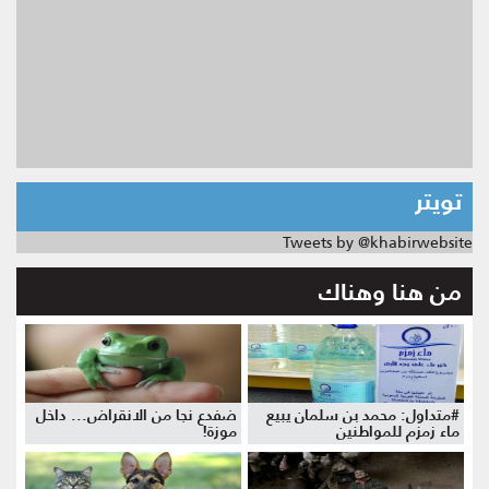
تويتر
Tweets by @khabirwebsite
من هنا وهناك
#متداول: محمد بن سلمان يبيع
ضفدع نجا من الانقراض... داخل
ماء زمزم للمواطنين
موزة!