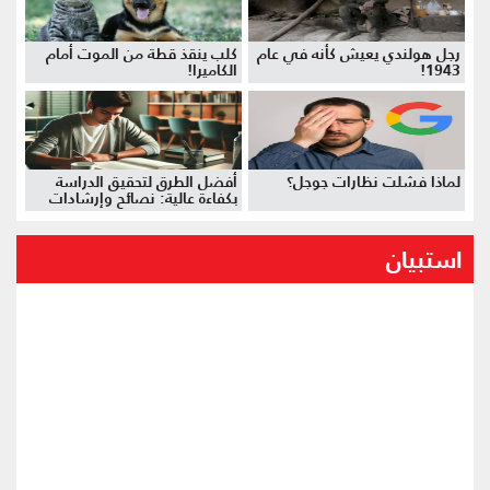
رجل هولندي يعيش كأنه في عام
كلب ينقذ قطة من الموت أمام
1943!
الكاميرا!
لماذا فشلت نظارات جوجل؟
أفضل الطرق لتحقيق الدراسة
بكفاءة عالية: نصائح وإرشادات
استبيان