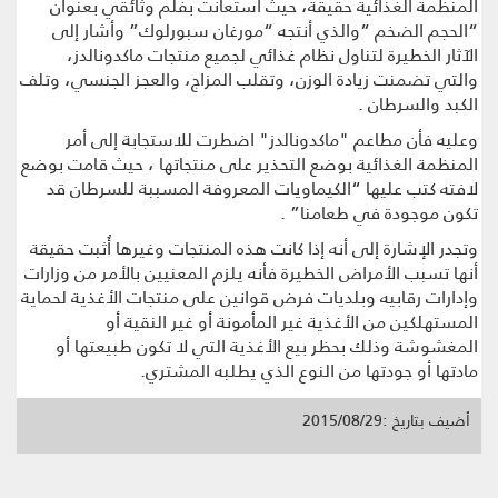
المنظمة الغذائية حقيقة، حيث استعانت بفلم وثائقي بعنوان
“الحجم الضخم “والذي أنتجه “مورغان سبورلوك” وأشار إلى
الآثار الخطيرة لتناول نظام غذائي لجميع منتجات ماكدونالدز،
والتي تضمنت زيادة الوزن، وتقلب المزاج، والعجز الجنسي، وتلف
الكبد والسرطان .
وعليه فأن مطاعم "ماكدونالدز" اضطرت للاستجابة إلى أمر
المنظمة الغذائية بوضع التحذير على منتجاتها ، حيث قامت بوضع
لافته كتب عليها “الكيماويات المعروفة المسببة للسرطان قد
تكون موجودة في طعامنا” .
وتجدر الإشارة إلى أنه إذا كانت هذه المنتجات وغيرها أُثبت حقيقة
أنها تسبب الأمراض الخطيرة فأنه يلزم المعنيين بالأمر من وزارات
وإدارات رقابيه وبلديات فرض قوانين على منتجات الأغذية لحماية
المستهلكين من الأغذية غير المأمونة أو غير النقية أو
المغشوشة وذلك بحظر بيع الأغذية التي لا تكون طبيعتها أو
مادتها أو جودتها من النوع الذي يطلبه المشتري.
أضيف بتاريخ :2015/08/29