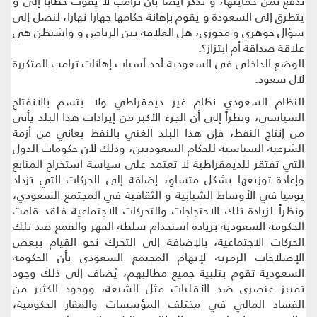
تدفع ثمن حمايتها، و نذكر أيضا بأن ترامب لا يفوت خطابا إلى و
يتطرق إلى السعودة و يقوم بإهانة حكامها جهارا نهارا، لنصل إلى
سؤال جوهري و محوري، هل العلاقة بين الرياض و واشنطن هي
علاقة صداقة أم ابتزاز؟.
الوضع الداخلي في السعودية أحد أسباب إهانات ترامب المتكررة
لآل سعود.
النظام السعودي نظام غير ديمقراطي ولا يتسم بالانفتاح
السياسي، ونظراً إلى أن الجزء الأكبر من إيرادات هذا البلد يأتي
من إنتاج النفط، فإن هذا البلد الغني بالنفط يعاني من أزمة
الشرعية السياسية للحكام السعوديين، وذلك لأن حكومات الدول
التي تفتقر للديمقراطية لا تعتمد على سياسة استخراج المنابع
وإعادة توزيعها بشكل متساوٍ، إضافة إلى الحركات التي تزداد
يوميا في الأوساط الشبابية و الثقافية في المجتمع السعودي،
ونظراً لزيادة تلك الاحتجاجات والتحركات الاجتماعية فلقد قامت
الحكومة السعودية بزيادة استخدام سلطة القهر والقمع ضد تلك
الحركات الاجتماعية، بالإضافة إلى التحرك نحو القيام ببعض
الإصلاحات الرمزية لإيهام المجتمع السعودي بأن الحكومة
السعودية تقوم بتلبية جميع مطالبهم، يُضاف إلى ذلك وجود
تمييز عنصري ضد الأقليات مثل الشيعة، ووجود الكثير من
الفساد المالي في مختلف المؤسسات والمقار الحكومية،