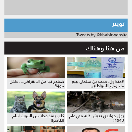
تويتر
Tweets by @khabirwebsite
من هنا وهناك
#متداول: محمد بن سلمان يبيع
ضفدع نجا من الانقراض... داخل
ماء زمزم للمواطنين
موزة!
رجل هولندي يعيش كأنه في عام
كلب ينقذ قطة من الموت أمام
1943!
الكاميرا!