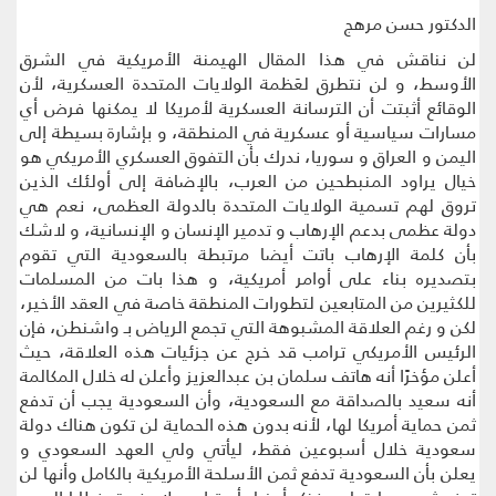
الدكتور حسن مرهج
لن نناقش في هذا المقال الهيمنة الأمريكية في الشرق
الأوسط، و لن نتطرق لعَظمة الولايات المتحدة العسكرية، لأن
الوقائع أثبتت أن الترسانة العسكرية لأمريكا لا يمكنها فرض أي
مسارات سياسية أو عسكرية في المنطقة، و بإشارة بسيطة إلى
اليمن و العراق و سوريا، ندرك بأن التفوق العسكري الأمريكي هو
خيال يراود المنبطحين من العرب، بالإضافة إلى أولئك الذين
تروق لهم تسمية الولايات المتحدة بالدولة العظمى، نعم هي
دولة عظمى بدعم الإرهاب و تدمير الإنسان و الإنسانية، و لاشك
بأن كلمة الإرهاب باتت أيضا مرتبطة بالسعودية التي تقوم
بتصديره بناء على أوامر أمريكية، و هذا بات من المسلمات
للكثيرين من المتابعين لتطورات المنطقة خاصة في العقد الأخير،
لكن و رغم العلاقة المشبوهة التي تجمع الرياض بـ واشنطن، فإن
الرئيس الأمريكي ترامب قد خرج عن جزئيات هذه العلاقة، حيث
أعلن مؤخرًا أنه هاتف سلمان بن عبدالعزيز وأعلن له خلال المكالمة
أنه سعيد بالصداقة مع السعودية، وأن السعودية يجب أن تدفع
ثمن حماية أمريكا لها، لأنه بدون هذه الحماية لن تكون هناك دولة
سعودية خلال أسبوعين فقط، ليأتي ولي العهد السعودي و
يعلن بأن السعودية تدفع ثمن الأسلحة الأمريكية بالكامل وأنها لن