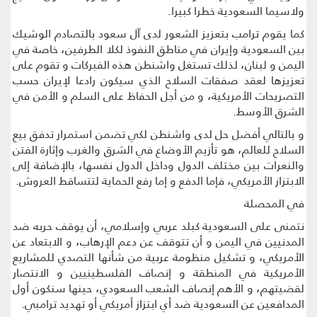
ولاسيما السعودية خطرا كبيرا.
كما يقوم ترامب بتعزيز الشعور لدى آل سعود بالتصادم الوشيك
بين السعودية وإيران في مناطق النفوذ لكلا الطرفين، خاصة في
اليمن و لبنان، لذلك تستغل واشنطن هذه الفبركات و تقوم على
تعزيزها لعقد صفقات السلاح الذي سيكون رادعا لإيران حسب
التصريحات الأمريكية، و من أجل الحفاظ على السلم و الأمن في
الشرق الأوسط.
و بالتالي أفضل حل لدى واشنطن لكي تضمن استمرار تدفق بيع
السلاح للعالم، هو تأزيم الأوضاع في الشرق والغرب وإثارة الفتن
والنعرات بين مختلف الدول وداخل الدول نفسها، بالإضافة إلى
الابتزاز الأمريكي، فإما الدفع و إما رفع الحماية لتتساقط العروش.
في المحصلة
نتمنى على السعودية كبلد عربي وإسلامي، أن يوقف حربه ضد
المدنيين في اليمن و أن تتوقف عن دعم الإرهاب، و الابتعاد عن
الأمريكي، و تشكيل منظومة عربية من شأنها التصدي للمشاريع
الأمريكية في المنطقة و إنصاف الفلسطينيين و الانتصار
لقضيتهم، و الأهم إنصاف الشعب السعودي، حينها سنكون أول
المدافعين عن السعودية ضد أي ابتزاز أمريكي أو تهديد ترامبي.