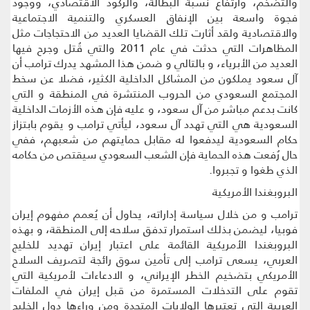
والتضخم، وارتفاع نسبة البطالة، والركود الاقتصادي، ووجود
فجوة واسعة بين الإنفاق العسكري والتنمية الاجتماعية
والاقتصادية ولقد أثارت تلك القضايا العديد من الاحتجاجات مثل
المظاهرات التي حدثت في عام 2011 والتي قُتل وجرح فيها
العديد من الأبرياء، و بالتالي و ضمن هذا المشهد يدرك ترامب أن
آل سعود يملكون من المشاكل الداخلية الكثير، فضلا عن سخط
المجتمع السعودي من الحروب المنتشرة في المنطقة و التي
كانت بدعم مباشر من آل سعود، و عليه فإن هذه الأزمات الداخلية
السعودية هي التي تهدد آل سعود، ليأتي ترامب و يقوم بابتزاز
حكام السعودية ليدفعوا له مقابل حمايتهم من شعبهم، ففي
حال رُفعت هذه الحماية فإن الشعب السعودي سيقتص من حكامه
الذي طغوا و تجبروا.
البروبغندا الأمريكية
ترامب و من خلال سياسة إداراته، يحاول أن يُعمم مفهوم إيران
فوبيا، ليضمن بذلك استمرار تدفق سلاحه إلى المنطقة، و بهذه
البروبغندا الأمريكية القائمة على اعتبار إيران تهديد للخليج
العربي، يسعى ترامب إلى تأمين سوق رائجة لتصريف السلاح
الأمريكي بتضخيم الخطر الإيراني، و الادعاءات لأمريكية التي
تقوم على التدخلات المستمرة من قبل إيران في الملفات
العربية التي تعتبرها الولايات المتحدة ومن وراءها دول الخليج