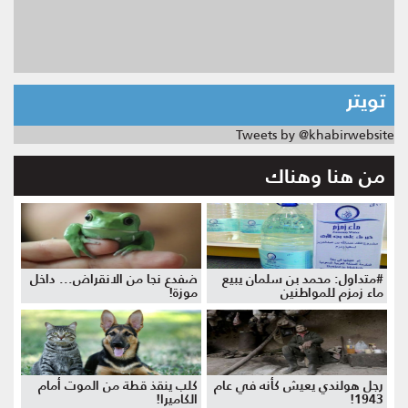
تويتر
Tweets by @khabirwebsite
من هنا وهناك
#متداول: محمد بن سلمان يبيع
ضفدع نجا من الانقراض... داخل
ماء زمزم للمواطنين
موزة!
رجل هولندي يعيش كأنه في عام
كلب ينقذ قطة من الموت أمام
1943!
الكاميرا!