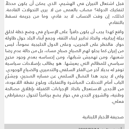
قبل اشتعال النيران في الهشيم، الذي يمكن أن يكون مدخلاً
لتفكيك الدولة؟ مصاب بالعمى من لا يرى التحولات القادمة.
كذلك، إن وقت الحساب لا بد قادم، وما من جريمة تسقط
بالتقادم.
واقع كهذا يجب أن يكون حافزاً على الإسراع في وضع خطة لخلق
بيئة إيجابية، واتخاذ تدابير لبناء الثقة، وجمع أبناء البلد حول طاولة
حوار. فالخطر على البحرين، وعلى الدول الخليجية عموماً، ليس
من إيران كما يحلو لهم الصياح صباح مساء، بل من حالة عدم رضا
شعبها، ومن تهميش شبابها، ومن إحساسه بعدم وجود مخرج
سياسي للمظالم التي يعيشها. هو يطالب بإصلاحات سياسية
توفر له بديلا آخر من الفكر السلفي والتدميري والضياع الوجودي.
وكي لا يحيد هذا النضال السلمي عن مساره الصحيح، ويشرّع
الباب أمام التدخلات المباشرة والتفكيك وبلوغ نقطة اللاعودة،
من الأجدى الاستعجال باتخاذ الإجراءات الكفيلة بإطلاق مصالحة
وطنية، والشروع الجدي في حوار يضع برنامجاً لتحول ديمقراطي
فعلي.
صحيفة الأخبار اللبنانية