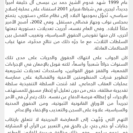
عام 1999 شهد قدوم الشيخ حمد بن عيسى آل خليفة أميراً
جديداً، ليجري في شباط/ فبراير 2001 استفتاء على عملية إصلاح
سياسي، تُحوَّل بموجبها البلاد إلى نظام ملكي دستوري، يتمتع
بمجلس نواب وجهاز قضائي مستقل. وفي 2002، أصبح الأمير
ملكاً للبلاد. وفي العام نفسه، أُجريت تعديلات دستورية تبعتها
أخرى، كان منها تقويض الحقوق السياسية، وتغييب الفصل بين
السلطات الثلاث، مع ما جرّه ذلك من نتائج مدمّرة، منها غياب
المحاكمات العادلة.
كان الجواب على انتهاك الحقوق والحريات على مدى تلك
السنوات حراكاً شعبياً واسعاً، لكنه قوبل بالإمعان في الإجراءات
القمعية، والقفز فوق القوانين، واستحداث تعديلات تشريعية
لتطوير قدرات المنظومتين الأمنية والقضائية على ممارسة
عمليات العقاب الجماعي. لقد مُنحت السلطة التنفيذية سلطة
تقديرية مطلقة، حتى من دون تعليل أو إخطار مسبق للمستهدَف
بالإجراء، أو إعطائه فرصة الدفاع عن نفسه. ذلك رغم أن في الأمر
تجريداً من الأوراق القانونية الثبوتية، ومن الحقوق المدنية
والسياسية، علاوة على السجن والتعذيب والإخفاء والإعدام.
التهم التي وُجِّهت إلى المعارضة البحرينية لا تتعلق بارتكاب
جنايات أو حتى جنح، بل بالحق في التعبير عن الرأي أو المشاركة
في تجمع سلمي. وفي ذلك مخالفة صريحة للقانون الوطني