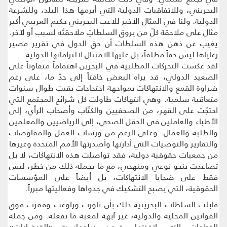
البحريني، وللاتفاقيات الدولية التي أبرمها هذا البلد، وللشرعة
الدولية. ولنا في المثال الأخير للاعب البحريني حكيم العريبي أكبر
مثال على ملاحقة كلّ من يروق السلطاتِ ملاحقتُه لسبب أو لآخر.
يغيب عن ذهن هذه السلطات أن حق الدول في تقرير مصير
رعاياها ليس حقاً مطلقاً، بل عليها الامتثال لالتزاماتها الدولية.
لقد عكست التحركات المطلبية في البحرين اهتماماً متفاوتاً على
الصعيد الدولي، قد يراه البعض خافتاً إلى حدّ ما، على رغم
ضراوة القمع والانتهاكات بمواجهة احتجاجات بقيت طوال سنوات
متعاقبة سلمية. وهي انتهاكات طاولت كل شرائح المجتمع التي
احتجّت على القهر، من الصحفيين والكتّاب وأصحاب الرأي، إلى
الأطباء والعاملين في الحقل الصحي، إلى الرياضيين والمعلمين
والطلبة والعمال. وعلى الرغم من ورشات العمل والمفاوضات
والتقارير والتوصيات التي أدارتها وأصدرتها الأمم المتحدة وغيرها
من جمعيات حقوقية دولية، فقد تواصلت هذه الانتهاكات، لا بل
تصاعدت بنحو نوعي ومنهجي، مع ما يحمله ذلك من خطر، ليس
فقط على ضحايا الانتهاكات، بل أيضاً على المؤسسات
الحقوقية، التي يصبح التشكيك في جدواها وفعاليتها مبرراً.
قابلت السلطات البحرينية ذلك بأن ناورت وراوغت وقفزت فوق
القوانين المحلية والدولية، غير آبهة لمغبة ما تفعله. ومن جملة
الخطوات التي اتخذتها، ضمن دبلوماسية «القبضايات»