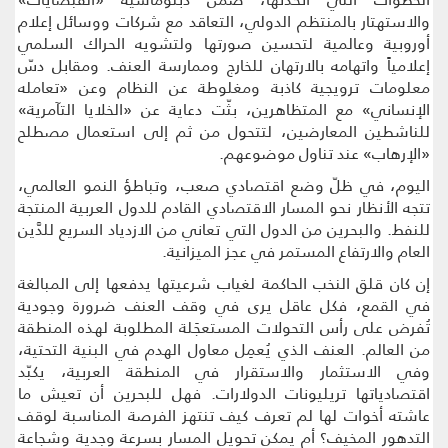
والاستهتار بالمنتظم الدولي، التعاقد مع شركات ووسائل إعلام
أوروبية وعالمية لتحسين صورتها ولتشويه الحراك السلمي
إعلامياً واتهامه بالارتهان للخارج وممارسة العنف. ومقابل دسّ
معلومات ترويجية كاذبة ومغلوطة عن النظام وعن «تعامله
الإنساني» مع المتظاهرين، بثّت دعاية عن «الخلايا التآمرية»
للناشطين المعارضين، لتتحول من ثم إلى استعمال مصطلح
«الإرهاب» عند تناول موضوعهم.
اليوم، في ظلّ وضع اقتصادي صعب، وتباطؤ النمو العالمي،
تتجه الأنظار نحو المسار الاقتصادي القادم للدول العربية المنتجة
للنفط. والبحرين من الدول التي تعاني من الازدياد السريع للدَّين
العام والارتفاع المستمر في عجز الميزانية.
إن كان قلق النخب الحاكمة لغياب شرعيتها يدفعها إلى المبالغة
في القمع، فكل عاقل يرى في وقف العنف ضرورة وجودية
تُفرض على رأس التحولات المستعجَلة المطلوبة لهذه المنطقة
من العالم. العنف الذي يُعمِل معاول الهدم في البنية التحتية،
وفي الاستثمار والاستقرار في المنطقة العربية، يكبّد
اقتصادياتها تريليونات الدولارات. فهل للبحرين أن تعيش ما
عاشته أخوات لها لم تعرف كيف تنتهز الفرصة المناسبة لوقف
التدهور المخيف؟ أم يمكن تحويل المسار بسرعة وجدية وشجاعة