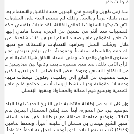
فيوليت داغر
منذ زمن طويل والوضع في البحرين مدعاة للقلق والاهتمام بما
يجري داخله عربياً وعالمياً. وذلك لم يقتصر البتة على التطورات
التي شهدتها السنوات الثماني الفائتة. لقد عاينت بنفسي هذه
المتغيرات منذ أكثر من عقدين من الزمن، بعدما قادني إليها
نشاطي الحقوقي على صعيد العالم العربي. كنت شاهدة، من
خلال ورشات العمل ومراقبة الانتخابات والاحتكاك مع نخبها
المثقفة والناشطة سياسياً وحقوقياً، على تراجع تدريجي في
مستوى الحقوق والحريات، وعلى انسداد الآفاق شيئاً فشيئاً أمام
الرأي الآخر. ذلك، بعد فترة قصيرة ـــ بدت وكأنها بين مزدوجتين ـــ
من الانفتاح النسبي وعودة بعض المناضلين البحرينيين، الذين
عرفت بعضهم، من الخارج إلى وطنهم، وتكوين تجمعات حزبية
وجمعيات حقوقية وحراك نشط لإرساء أسس مجتمع قائم على
التعددية وترسيخ قيم العدالة والمساواة وحقوق الإنسان.
وإن كان لا بد من إطلالة مقتضبة على التاريخ الحديث لهذا البلد
لتوضيح جزء من الصورة، أبدأ منذ إعلان استقلال البحرين عام
1971، وتوقيع معاهدة صداقة مع بريطانيا. في هذه السنة،
أصبح الشيخ عيسى بن سلمان آل خليفة أميراً، وبعدها بعامين
(1973) كُتب دستور البلاد الذي أوقف العمل به لاحقاً 27 عاماً.