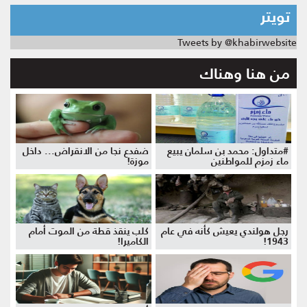
تويتر
Tweets by @khabirwebsite
من هنا وهناك
#متداول: محمد بن سلمان يبيع
ضفدع نجا من الانقراض... داخل
ماء زمزم للمواطنين
موزة!
رجل هولندي يعيش كأنه في عام
كلب ينقذ قطة من الموت أمام
1943!
الكاميرا!