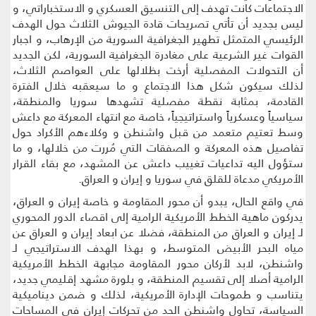
الاجتماعات كانت تهدف إلى التنسيق العسكري و الاستخباراتي، و
ليس بجديد أن تأتي تصريحات قادة الجيوش الثلاث حول الهدف
الرئيسي المتمثل تطهير الجغرافية السورية من الإرهاب، و اجبار
القوات غير الشرعية على مغادرة الجغرافية السورية، لكن الجديد
أن التحولات المفصلية أرخت بظلالها على العواصم الثلاث،
لذلك سيكون شكل هذا الاجتماع و ما سيعقبه خلال الفترة
القادمة، بمثابة نقطة مفصلية تشهدها سوريا والمنطقة،
سياسياً وعسكرياً واستراتيجياً، خاصة مع انتهاء المعركة مع داعش
وسط تعتيم متعمد من قبل واشنطن و وكلاءهم الأكراد حول
تفاصيل هذه المعركة و الصفقات التي مُررت من خلالها، و ما
ستؤول اليه تداعيات تغييب داعش عن المشهد، مع بقاء القرار
الأمريكي مدعاة للقلق في سوريا و إيران و العراق.
في واقع الحال، يبدو أن محور المقاومة و خاصة إيران و العراق،
يدركون ماهية الخطط الأمريكية الرامية إلى اقصاء الدور المحوري
لـ إيران و العراق من المنطقة، فضلا عن ابعاد إيران و العراق عن
مياه البحر الأبيض المتوسط، و بهذا الهدف الاستراتيجي لـ
واشنطن، لابد لأركان محور المقاومة مجابهة الخطط الأمريكية
الرامية أصلا إلى تقسيم المنطقة، و بلورة مشهد إقليمي جديد،
يتناسب و طموحات الإدارة الأمريكية، لذلك و ضمن ديناميكية
السياسة، تحاول واشنطن الحد من تحركات إيران في المساحات