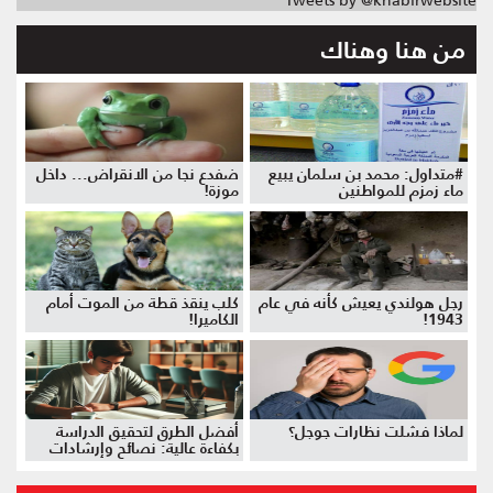
من هنا وهناك
#متداول: محمد بن سلمان يبيع
ضفدع نجا من الانقراض... داخل
ماء زمزم للمواطنين
موزة!
رجل هولندي يعيش كأنه في عام
كلب ينقذ قطة من الموت أمام
1943!
الكاميرا!
لماذا فشلت نظارات جوجل؟
أفضل الطرق لتحقيق الدراسة
بكفاءة عالية: نصائح وإرشادات