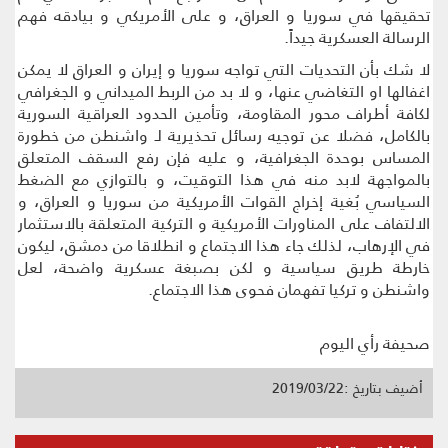
تحقيقها في سوريا و العراق، و على الأمريكي و بيادقه فهم
الرسالة العسكرية جيداً.
لا شك بأن التحديات التي تواجه سوريا و إيران و العراق لا يمكن
اغفالها او التغاضي عنها، و لا بد من الربط الميداني و الجغرافي
لكافة أطراف محور المقاومة، وتأمين الحدود العراقية السورية
بالكامل، فضلا عن توجيه رسائل تحذيرية لـ واشنطن من خطورة
المساس بوحدة الجغرافية، و عليه فإن رفع السقف المتعلق
بالمواجهة لابد منه في هذا التوقيت، و بالتوازي مع الضغط
السياسي بُغية إخراج القوات الأمريكية من سوريا و العراق، و
الالتفاف على المناورات الأمريكية و التركية المتعلقة بالاستثمار
في الإرهاب، لذلك جاء هذا الاجتماع و انطلاقا من دمشق، ليكون
خارطة طريق سياسية و لكن بصبغة عسكرية واضحة، لعل
واشنطن و تركيا تفهمان فحوى هذا الاجتماع.
صحيفة رأي اليوم
أضيف بتاريخ :2019/03/22