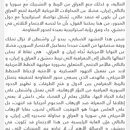
المائية، و كذلك منع العراق من الربط و التشبيك مع سوريا و
بالتالي إيران، فضلا عن المحاولات الأمريكية الرامية لمنع العراق
من أن يكون له منفذ مائي، يُشكل تواصلا استراتيجياً مع دول
المحور، من هنا يمكننا القول، بأن ما لخصه الاجتماع الثلاثي في
دمشق، جاء وفق رؤية استراتيجية بعيدة لمحور المقاومة.
ضمن هذا المشهد الضبابي، يبدو أن واشنطن لا تزال تملك
ورقة ستمكنها من العبث مجددا بمفاعيل الانتصار السوري، فضلا
عن النوايا الأمريكية تُجاه إيران و العراق، هي نقاط لا يمكن
اغفالها بالنظر إلى الجغرافية التي تربط دمشق بـ العراق و إيران، و
بالتالي فالأمر الحتمي المتعلق بضرورة مواجهة الخطط الأمريكية
لابد من تفعيل الجهود العسكرية و الأمنية لإحباط المخطط
الأمريكي، فالهدف الذي يسعى محور المقاومة لتحقيقه يتمثل
بالربط الجغرافي بين الدول و فتح الطرقات و تطهير الحدود
السورية العراقية من البؤر الإرهابية، التي تعمل واشنطن على
إعادة الحياة اليها، فالكل يعلم أن القضاء على داعش لا يعني
إطلاقا أن المعركة ضد الإرهاب المدعوم أمريكيا قد انتهت، بل
على العكس فهذا هو التوقيت المثالي لضرب بقايا الإرهاب
الأمريكي في سوريا و العراق و محاولة تصديره إلى إيران، و
بالتالي فإن الغاية الرئيسية من هذا الاجتماع قد بُلورت في
دمشق، و الرسالة الأهم أن لا تراجع عم المنجزات التي تم