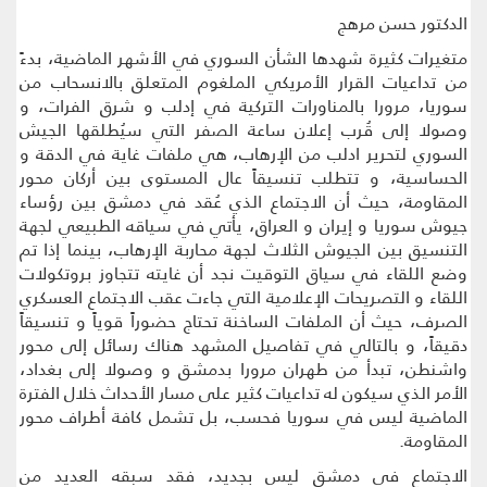
الدكتور حسن مرهج
متغيرات كثيرة شهدها الشأن السوري في الأشهر الماضية، بدءً
من تداعيات القرار الأمريكي الملغوم المتعلق بالانسحاب من
سوريا، مرورا بالمناورات التركية في إدلب و شرق الفرات، و
وصولا إلى قُرب إعلان ساعة الصفر التي سيُطلقها الجيش
السوري لتحرير ادلب من الإرهاب، هي ملفات غاية في الدقة و
الحساسية، و تتطلب تنسيقاً عال المستوى بين أركان محور
المقاومة، حيث أن الاجتماع الذي عُقد في دمشق بين رؤساء
جيوش سوريا و إيران و العراق، يأتي في سياقه الطبيعي لجهة
التنسيق بين الجيوش الثلاث لجهة محاربة الإرهاب، بينما إذا تم
وضع اللقاء في سياق التوقيت نجد أن غايته تتجاوز بروتكولات
اللقاء و التصريحات الإعلامية التي جاءت عقب الاجتماع العسكري
الصرف، حيث أن الملفات الساخنة تحتاج حضوراً قوياً و تنسيقاً
دقيقاً، و بالتالي في تفاصيل المشهد هناك رسائل إلى محور
واشنطن، تبدأ من طهران مرورا بدمشق و وصولا إلى بغداد،
الأمر الذي سيكون له تداعيات كثير على مسار الأحداث خلال الفترة
الماضية ليس في سوريا فحسب، بل تشمل كافة أطراف محور
المقاومة.
الاجتماع في دمشق ليس بجديد، فقد سبقه العديد من