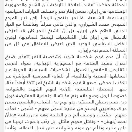
المملكة مفصّلاً تعقيد العلاقة التاريخية بين الشيخ والجمهورية
الإسلامية في إيران، ضمن إطار صراع مختلف التيارات السياسية
الإسلامية الشيعية. فالنمر ينتمي تاريخياً إلى تيار المرجع
الشيعي محمد الشيرازي، والذي خاض صراعاً وتناقضاً مع التيار
الديني الحاكم في إيران، بل إنّ الشيخ النمر كان قد تعرّض
للاعتقال في إيران خلال الثمانينيات ليضطرّ لمغادرتها، ليكون
الفاعل السياسي الوحيد الذي تعرض للاعتقال في كل من
المملكة السعودية وإيران.
إلّا أنّ عدم فهم شخصية شهيد كشخصية النمر تتعدّى ضيق
اختزال تعقيد العلاقة مع الجمهورية الإيرانية، سواء لغرض
التقليص الطائفي الكسول للشخصيات السياسية العربية عبر
انتماءاتها العقدية والطائفية، أو للغاية السياسية المباشرة عبر
الكذب المحض. صعوبة فهم شخصية الشيخ نمر تتخذ أبعاداً عدّة،
منها المعضلة الفلسفية الأزلية لفهم الشهيد والشهادة،
خصوصاً لرجل وضع ذاته رغم مكانته الاجتماعية المفترضة كرجل
دين ضمن سياق المضحّين بذواتهم من الشباب واليافعين ضمن
حراك جماهيري ليصدح من منبره: نسجن معهم - فسُجن - نعذّب
معهم - فعُذّب، ووصف ألم جرح الطلقة وهو في زنزانته «وكأنّ
لحمه يُنهش» - ونقتل معهم فقُتل. بل رحّب بالموت ترحيباً من
على منبره وتكلّم عن موته وشهادته حتى قبيل اعتقاله، وكأنما