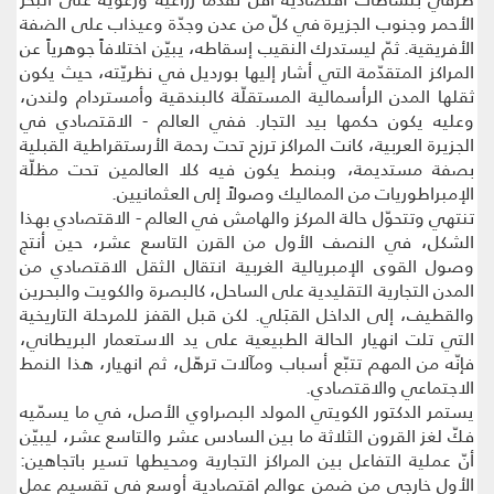
الأحمر وجنوب الجزيرة في كلّ من عدن وجدّة وعيذاب على الضفة
الأفريقية. ثمّ ليستدرك النقيب إسقاطه، يبيّن اختلافاً جوهرياً عن
المراكز المتقدّمة التي أشار إليها بورديل في نظريّته، حيث يكون
ثقلها المدن الرأسمالية المستقلّة كالبندقية وأمستردام ولندن،
وعليه يكون حكمها بيد التجار. ففي العالم - الاقتصادي في
الجزيرة العربية، كانت المراكز ترزح تحت رحمة الأرستقراطية القبلية
بصفة مستديمة، وبنمط يكون فيه كلا العالمين تحت مظلّة
الإمبراطوريات من المماليك وصولاً إلى العثمانيين.
تنتهي وتتحوّل حالة المركز والهامش في العالم - الاقتصادي بهذا
الشكل، في النصف الأول من القرن التاسع عشر، حين أنتج
وصول القوى الإمبريالية الغربية انتقال الثقل الاقتصادي من
المدن التجارية التقليدية على الساحل، كالبصرة والكويت والبحرين
والقطيف، إلى الداخل القبَلي. لكن قبل القفز للمرحلة التاريخية
التي تلت انهيار الحالة الطبيعية على يد الاستعمار البريطاني،
فإنّه من المهم تتبّع أسباب ومآلات ترهّل، ثم انهيار، هذا النمط
الاجتماعي والاقتصادي.
يستمر الدكتور الكويتي المولد البصراوي الأصل، في ما يسمّيه
فكّ لغز القرون الثلاثة ما بين السادس عشر والتاسع عشر، ليبيّن
أنّ عملية التفاعل بين المراكز التجارية ومحيطها تسير باتجاهين:
الأول خارجي من ضمن عوالم اقتصادية أوسع في تقسيم عمل