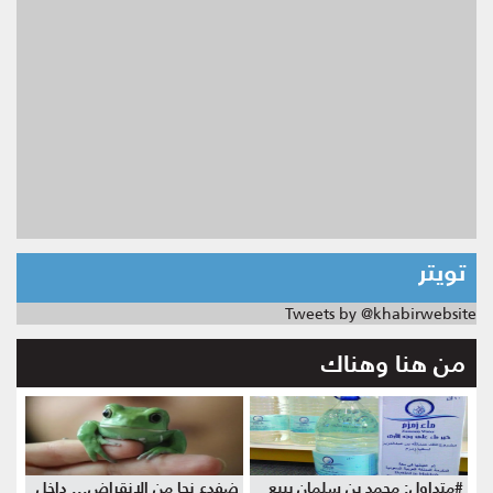
تويتر
Tweets by @khabirwebsite
من هنا وهناك
#متداول: محمد بن سلمان يبيع
ضفدع نجا من الانقراض... داخل