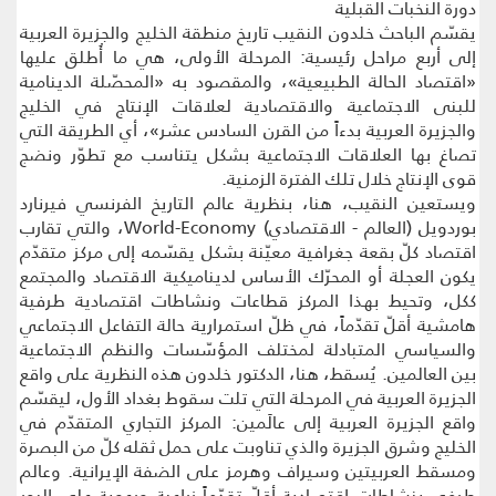
دورة النخبات القبلية
يقسّم الباحث خلدون النقيب تاريخ منطقة الخليج والجزيرة العربية
إلى أربع مراحل رئيسية: المرحلة الأولى، هي ما أُطلق عليها
«اقتصاد الحالة الطبيعية»، والمقصود به «المحصّلة الدينامية
للبنى الاجتماعية والاقتصادية لعلاقات الإنتاج في الخليج
والجزيرة العربية بدءاً من القرن السادس عشر»، أي الطريقة التي
تصاغ بها العلاقات الاجتماعية بشكل يتناسب مع تطوّر ونضج
قوى الإنتاج خلال تلك الفترة الزمنية.
ويستعين النقيب، هنا، بنظرية عالم التاريخ الفرنسي فيرنارد
بوردويل (العالم - الاقتصادي) World-Economy، والتي تقارب
اقتصاد كلّ بقعة جغرافية معيّنة بشكل يقسّمه إلى مركز متقدّم
يكون العجلة أو المحرّك الأساس لديناميكية الاقتصاد والمجتمع
ككل، وتحيط بهذا المركز قطاعات ونشاطات اقتصادية طرفية
هامشية أقلّ تقدّماً، في ظلّ استمرارية حالة التفاعل الاجتماعي
والسياسي المتبادلة لمختلف المؤسّسات والنظم الاجتماعية
بين العالمين. يُسقط، هنا، الدكتور خلدون هذه النظرية على واقع
الجزيرة العربية في المرحلة التي تلت سقوط بغداد الأول، ليقسّم
واقع الجزيرة العربية إلى عالَمين: المركز التجاري المتقدّم في
الخليج وشرق الجزيرة والذي تناوبت على حمل ثقله كلّ من البصرة
ومسقط العربيتين وسيراف وهرمز على الضفة الإيرانية. وعالم
طرفي بنشاطات اقتصادية أقلّ تقدّماً زراعية ورعوية على البحر