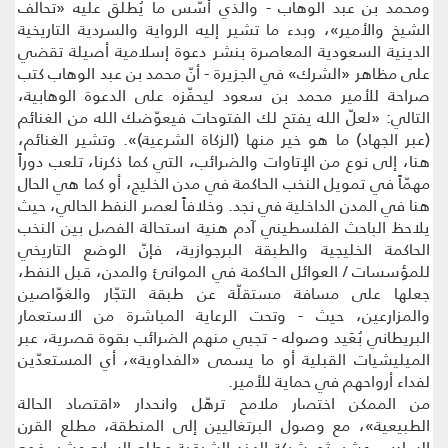
ومحمد بن عبد الوهاب - والذي أسّس ما يُطلق عليه «تحالف
الشيخ والأمير»، وبدء ما تشير إليه الرواية والسردية التاريخية
الدينية السعودية المعاصرة بنشر دعوة إسلامية أصيلة تقضي
على مظاهر «الشرك» في الجزيرة - أنّ محمد بن عبد الوهاب كتب
صراحة للأمير محمد بن سعود ليحفّزه على الدعوة الوهابية،
التالي: «لعلّ الله يفتح لك الفتوحات فيعوّضك الله من الغنائم
(عبر الجهاد) ما هو خير منها (الزكاة الشرعية)». وتشير الغنائم،
هنا، إلى نوع من الإتاوات والضرائب، التي كما ذكرنا، تلعب دوراً
مهمّاً في تمويل النخب الحاكمة في مدن الخليج، أو كما هي الحال
هنا في المدن الداخلية في نجد. وخلافاً لعصر النفط الحالي، حيث
يلاحظ الباحث الفلسطيني آدم هنية استحالة الفصل بين النخب
الحاكمة الخليجية والطبقة البرجوازية، فإنّ الوضع التاريخي
للمؤسسات / العوائل الحاكمة في الموانئ والمدن، قبل النفط،
جعلها على مسافة مستقلّة عن طبقة التجّار والغوّاصين
والمزارعين، حيث - وتحت الرعاية المباشرة من الاستعمار
البريطاني بُعَيد وصوله - تجبي منهم الضرائب بقوة قصرية، عبر
الميليشيات القبلية أو ما يسمى «الفداوية»، أي المستعدّين
لفداء أرواحهم في حماية للأمير.
من الممكن اختصار ملامح ترهّل وانحدار «اقتصاد الحالة
الطبيعية»، مع وصول البرتغاليين إلى المنطقة، مطلع القرن
السادس عشر، ثم شركة الهند الشرقية مطلع السابع عشر. فمع