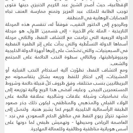
الإقطاعية، حيث أصدر الشيخ عبد الكريم الخنيزي حينها فتوى
توجب الطاعة للملك عبد العزيز وتمنع ممارسة العنف تجاه
العصابات الوهابية في المنطقة.
وبالرجوع إلى الدكتور النقيب، فوفقاً له، تنقسم هذه المرحلة
التاريخية - المئة عام الأخيرة - إلى قسمين: الأول، هو مرحلة
الدولة الريعية التي تزامنت مع اكتشاف النفط، والثاني مرحلة
أسماها الدولة التسلّطية والتي بدأت على إثر الطفرة النفطية
في السبعينيات، والتي تضخّمت على إثرها أجهزة الدولة الخليجية
وبيروقراطيتها، وبالتالي سطوة النخب الحاكمة على المجتمع
والشعب.
ومع اكتشاف النفط، تطوّرت آلية استحكام النخب القبلية أو
المشيخات، إلى احتكار للنفط وريعه بشكل يتقاسمونه مع
البريطانيين بنسب مختلفة، وفق ظروف كلّ قبيلة حاكمة وشروط
المستعمرين البيض. وعليه، أفضى هذا الريع وآلية توزيعه إلى
بناء تضامنيات وشبكة علاقات وشائجية عملاقة قائمة على
الولاء القبلي والمذهبي والمناطقي، ليكون ذلك جذر صعود
الطبقة الرأسمالية الخليجية اليوم كما يشير هنية. ولنصل إلى
مشهد تتركّز ريوع النفط في مناطق الحكم السعودي في نجد -
العاصمة الرياض ومحيطها - وتهميش طبقي لما دونها على
أسس هوياتية مناطقية وطائفية وللعمالة المهاجرة.