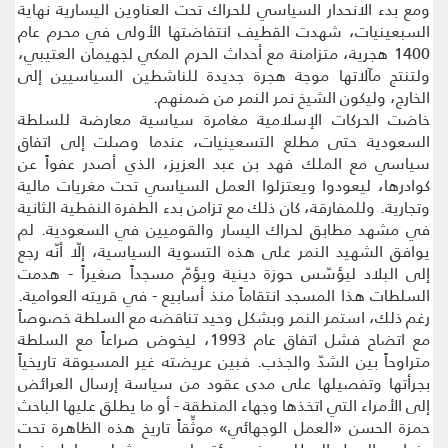
ومع بدء الانحدار السياسي للحراك تحت العناوين اليسارية نهاية
السبعينيات، شهدت القطيف انتفاضتها الأولى في محرم عام
1400 هجرية، متزامنة مع أحداث الحرم المكي لجهيمان العتيبي،
ولتنتج مآلاتها موجة هجرة جديدة للناشطين السياسيين إلى
الخارج، وليكون الشيخ نمر النمر من ضمنهم.
خاضت الحركات الإسلامية مغامرة سياسية معارضة للسلطة
السعودية حتى مطلع التسعينيات، عندما وصلت إلى اتفاق
سياسي مع الملك فهد بن عبد العزيز، الذي أصدر عفواً عن
كوادرها، ليعودوا ويعتزلوا العمل السياسي تحت مغريات مالية
وتجارية. وللمفارقة، كان ذلك مع تزامن بدء الطفرة النفطية الثانية
في مشهد مطابق لحراك اليسار والقوميين في السعودية. لم
يوافق الشهيد النمر على هذه التسوية السياسية، إلّا أنّه رجع
إلى البلاد ليؤسّس حوزة دينية ويؤمّ مسجداً صغيراً - هدمت
السلطات هذا المسجد انتقاماً منذ أسابيع - في قريته العوامية.
رغم ذلك، استمر النمر وبشكل وحيد تناقضه مع السلطة خصوصاً
مع اتضاح فشل اتفاق عام 1993، ليخوض صراعاً مع السلطة
متراوحاً بين الشدّ والجذب. فبين عريضته غير المسبوقة تاريخياً
بجرأتها وتفصيلها على مدى عقود من سياسة إرسال العرائض
إلى الأمراء التي اتخذها وجهاء المنطقة - أو ما يطلق عليها الباحث
حمزة الحسن «العمل الوجهائي» موثِّقاً تاريخ هذه الظاهرة تحت