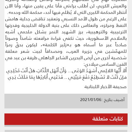
والعيش الكريم، لن أطلب براءتي فأنا على يقين منها، وأنا الآن
أنتظر المحكمة الكبرى التي لا يُظلم فيها أحد، محكمة الله وحده».
على الرغم من طول الأمد النسبي وتعقيد تناقض جدلية هامش
النفط ومركزه، وانعكاس ذلك على بنية الدولة الخليجية وقدرتها
الترغيبية والترهيبية، برز الشهيد النمر بشكل ملحمي أشبه
بالملاحم الأسطورية، حيث تكفي قراءة مرافعته شامخاً وصوتاً
صادحاً عبر ما أسماه هو بـ«زئير الكلمة»، ليكون بحقّ رمزاً
للمهمّشين في جزيرة العرب، ومصداقاً لبيت شعر معلقة
شخصية أخرى من أرض البحرين الشاعر الجاهلي طرفة بن عبد في
القرن السادس ميلادي:
أَلاَ أَيُّها اللائِمي أَشهَـدُ الوَغَـى .. وَأَنْ أَنْهَل اللَّذَّاتِ هَلْ أَنْتَ مُخْلِـدِي
فـإنْ كُنْتَ لاَ تَسْطِيْـعُ دَفْعَ مَنِيَّتِـي .. فَدَعْنِـي أُبَادِرُهَا بِمَا مَلَكَتْ يَـدِي
صحيفة الأخبار اللبنانية
أضيف بتاريخ :2021/01/06
كتابات متعلقة