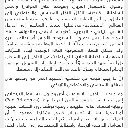
وصول الاستعمار الغربي وهيمنته على الموانئ والمدن
الساحلية الخليجية، انتقل الثقل السياسي والاجتماعي إلى
الداخل، أي أنتج التواجد الاستعماري ما هو أشبه بانقلاب في
العوالم - الاقتصادية من ثقلها المديني الساحلي إلى الداخل
القبلي الزراعي - الرعوي، لتُظهر ما تسمى بـ«الدولة» - لفظ
الدولة هنا ليس بدقيق - السعودية الأولى أي تحالف الغزو
القبلي النجدي تحت المظلّة المذهبية الوهابية وتوسّعه جغرافياً.
ولم تشكل الحملة السعودية الحالة الوحيدة لهذه التحرّكات
المذهبية / القبلية الطابع، التي امتدت من الداخل إلى الساحل،
بل أيضاً شهد اليمن تحرّكاً زيدياً من الجبال إلى السهول في عهد
الإمام المتوكّل، وتحرّكاً أباضياً من الديار القبلية إلى مسقط.
إنّ ما يجب فهمه عن شخصية الشهيد النمر هو وضعها في
سياقها السياسي والاجتماعي التاريخي
ومنذ بدايات القرن التاسع عشر، أدى وصول الاستعمار البريطاني
إلى مرحلة ما يسمى «الأمن البريطاني» (Pax Britannica)
ونهاية اقتصاد الحالة الطبيعية، وعليه توقّف دورة النخبات القبلية
أو الدورة السلالية بتعبير ابن خلدون بشكلها المعهود. إلّا أنّ
انتهاء الدورة لا يعني انتهاء حكم النخب القبلية، حيث تحوّلت
العوامل الداخلية لازدهار وانحطاط المشيخات، إلى عامل رئيس