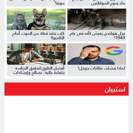
ماء زمزم للمواطنين
موزة!
رجل هولندي يعيش كأنه في عام
كلب ينقذ قطة من الموت أمام
1943!
الكاميرا!
لماذا فشلت نظارات جوجل؟
أفضل الطرق لتحقيق الدراسة
بكفاءة عالية: نصائح وإرشادات
استبيان