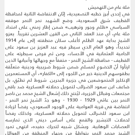
مئة عام من التهميش
في إحدى أبرز خطبه التصعيدية، إبّان الانتفاضة الثانية لمحافظة
القطيف شرق السعودية، وضع الشهيد نمر النمر موقفه
السياسي «ظلم وجور وترهيب» ضمن إطار زمني على امتداد
مئة عام، أي منذ العقد الثاني من القرن العشرين تقريباً. يعزو
الشيخ بداية عهد الظلم كأغلب سكان منطقته إلى عام 1914
تحديداً، وهو العام الذي سيطر فيه عبد العزيز بن سعود على
الحامية العثمانية في الأحساء، ومن ثم فرض سيطرته على
القطيف - محافظة الشيخ النمر - متفقاً مع وجهائها وأعيانها الذين
ارتأوا أنّ الخضوع لمسلم ضمن شروط ضريبية ودينية متعلّقة
بطقوسهم الدينية خير من اللجوء إلى «الكفار»، أي المستعمرين
الإنكليز المتموضعين في جزيرة البحرين. شروط لم تطبّق، بل
ضاعف ابن سعود الضرائب لتمويل حملاته العسكرية ضد باقي
مجتمعات وقبائل الجزيرة، ليُنتج ذلك إشعال الشيخ محمد بن ناصر
النمر بين عامَي 1929 - 1930 - وهو جدّ الشيخ نمر النمر -
انتفاضة في قرية العوامية على الوجود السعودي، رفضاً لزيادة
ابن سعود للضرائب لتمويل حملاته العسكرية، وكذلك رفضاً
لحملات التبشير والقمع على أساس ديني الذي تمارسه
العصابات الوهابية. وبشكل شبيه لتحرك حفيده، انتهى تمرد
الشيخ محمد النمر بتواطؤ من وجهاء المنطقة من العوائل