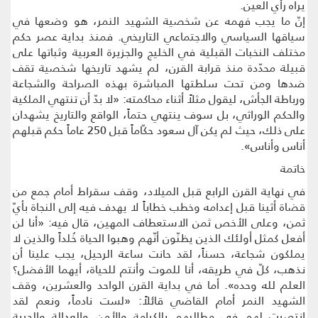
يراه رأي العين.
إنّ ما يجب فهمه عن شخصية الشهيد النمر، هو وضعها في
سياقها السياسي والاجتماعي التاريخي. فمنذ بداية عصر حكم
مختلف النخبات القبلية في الخليج والجزيرة العربية وثباتها على
قبيلة محدّدة منذ قرابة القرن، لم يشهد تاريخها شخصية تقف
ضدها ومن تحت سلطتها المباشرة بهذه الصراحة والشجاعة
ورباطة الجأش، ليقول مثلاً أثناء محاكمته: «لا بدّ أن تنتهي الملكية
والحكم الوراثي، بل سوف ينتهي حتماً، الواقع والتاريخ يشهدان
على ذلك، حيث لم يكن آل سعود حكّاماً قبل 250 عاماً حكم قبلهم
أناس وأناس».
خاتمة
في نهاية القرن الرابع قبل الميلاد، وقف سقراط أمام جمع من
قضاة أثينا قبل إعدامه وخطب خطاباً لا يهدف فيه إلى النجاة بأيّ
ثمن، وعلى الأخص ثمن الاستعطاف المهين، قال فيه: «أنا لن
أفعل كمثل أولئك الذين يظنّون أنّهم وهبوا الحياة خُلداً والذين لا
يملكون شجاعة، حسناً، لقد حانت ساعة الرحيل، يجب علينا أن
نذهب، كلّ في طريقه، أنا للموت وأنتم للحياة، أيهما الأفضل؟
العلم لله وحده». أما في بداية القرن الواحد والعشرين، وقف
الشهيد النمر أمام القاضي قائلاً: «لست نادماً، ونعم لقد
انتصرت لهم في مطالبهم بالكرامة والأمن والعدالة والحرية