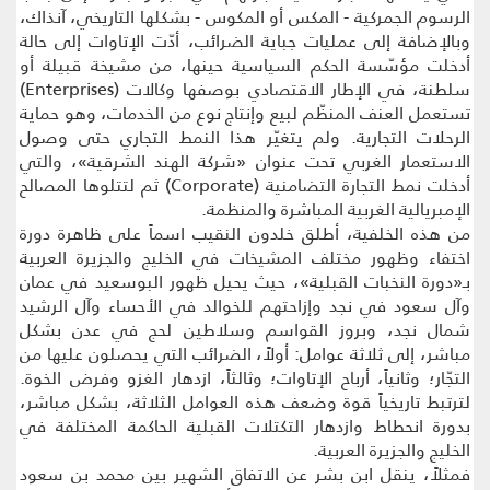
الرسوم الجمركية - المكس أو المكوس - بشكلها التاريخي، آنذاك،
وبالإضافة إلى عمليات جباية الضرائب، أدّت الإتاوات إلى حالة
أدخلت مؤسّسة الحكم السياسية حينها، من مشيخة قبيلة أو
سلطنة، في الإطار الاقتصادي بوصفها وكالات (Enterprises)
تستعمل العنف المنظّم لبيع وإنتاج نوع من الخدمات، وهو حماية
الرحلات التجارية. ولم يتغيّر هذا النمط التجاري حتى وصول
الاستعمار الغربي تحت عنوان «شركة الهند الشرقية»، والتي
أدخلت نمط التجارة التضامنية (Corporate) ثم لتتلوها المصالح
الإمبريالية الغربية المباشرة والمنظمة.
من هذه الخلفية، أطلق خلدون النقيب اسماً على ظاهرة دورة
اختفاء وظهور مختلف المشيخات في الخليج والجزيرة العربية
بـ«دورة النخبات القبلية»، حيث يحيل ظهور البوسعيد في عمان
وآل سعود في نجد وإزاحتهم للخوالد في الأحساء وآل الرشيد
شمال نجد، وبروز القواسم وسلاطين لحج في عدن بشكل
مباشر، إلى ثلاثة عوامل: أولاً، الضرائب التي يحصلون عليها من
التجّار؛ وثانياً، أرباح الإتاوات؛ وثالثاً، ازدهار الغزو وفرض الخوة.
لترتبط تاريخياً قوة وضعف هذه العوامل الثلاثة، بشكل مباشر،
بدورة انحطاط وازدهار التكتلات القبلية الحاكمة المختلفة في
الخليج والجزيرة العربية.
فمثلاً، ينقل ابن بشر عن الاتفاق الشهير بين محمد بن سعود