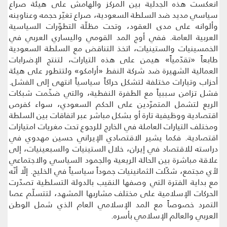
انعكست هذه الجدلية بين المركز والهامش على هيئة صراع
سياسي مديد ضد السلطة السعودية، صراع تغيّر حجمه وعناوينه
وألوانه على مدى العقود، وتحت مظلّة التطوّرات السياسية
العربية العامة. ففي أوج المد القومي واليساري العربي في
الخمسينيات والستينيات، اتخذ التناقض مع السلطة السعودية
طابعاً «تقدّمياً» هيمن على هذه التيارات، لتنتج الإضرابات
العمالية الشهيرة ضد شركة النفط «أرامكو» ولتتطور على هيئة
أحزاب وتيارات مختلفة لتشكل حراكاً سياسياً انتهى إلى الفشل.
فشل تزامن سببياً مع الطفرة النفطية، والتي ضخّمت شبكات
الريع لتشمل المتمرّدين على الحكم السعودي، سواء كفرص
اقتصادية ووظيفية تارة أو بشكل مباشر عبر اتفاقات بين السلطة
ومختلف التيارات العاملة في الخارج للرجوع تحت مغريات امتيازات
اقتصادية. فكما يشير الاقتصادي الإيراني حسين مهدوي في
دراسته للاقتصاد في إيران، خلال الستينيات والسبعينيات، إلى
علاقة مباشرة بين الحالة الريعية والجمود السياسي والاجتماعي
لأي مجتمع، شكّلت الثمانينيات جموداً سياسياً في الخليج. إلّا أنّه
مع بداية الفترة التي وصفها النقيب بالدولة التسلطية تصدّرت
الحركات الإسلامية على مختلف مشاربها المشهد، لتتسلّم عصا
التمرد خصوصاً مع المد الإسلامي العام الذي شمل الوطن
العربي والعالم الإسلامي بأسره.