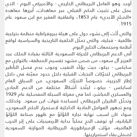
أوحد وهو العامل البريطاني الخارجي - والأميركي اليوم - الذي
عمل على تثبيت الحكم القبلي عبر معاهدات، أبرزها معاهدة
«الصلح الأبدي» عام 1853، واتفاقية العقير مع ابن سعود عام
1915.
والتي أدّت إلى نشوء دول على هيئة بيروقراطية منظمة بتركيبة
طائفية - قبلية، والتي تمثّل الخلفية التاريخية والسياسية لواقع
أنظمة ومجتمعات الخليج اليوم.
أتى الدعم البريطاني للحركة السعودية الثالثة بقيادة الملك عبد
العزيز آل سعود، من ضمن مشهد تقسيم المنطقة، بالتوازي مع
سايكس - بيكو، حيث يؤكّد النقيب وجوب عدم فصل التأطير
البريطاني لتحرّكات النخبات القبلية داخل حدود معيّنة في داخل
إطار الجزيرة، خصوصاً التحرّك السعودي، من السياق العام
لسايكس - بيكو.، ليتّخذ أشكالاً مختلفة من الدعم المادي
والعسكري المباشر، كما في معركة السبلة المفصلية عام 1929
وتدخّل الطيران البريطاني لمساعدة قوات ابن سعود. وكذلك،
ومع تدهور العوامل المادية الداخلية لاستمرار الحكم السعودي،
سواء كان لسبب نهاية تجارة اللؤلؤ مع ظهور صناعة اللؤلؤ
اليابانية، أو توقف الحج عملياً بداية الأربعينيات على إثر الحرب
العالمية، موّلت الإمبراطورية البريطانية الموازنة السعودية
لضمان بقاء استمراريتها.