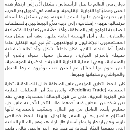
دولي في العالم ما قبل الرأسمالي، بشكل أدّى إلى ازدهار هذه
المدن وعمليّاتها التجارية الإقليمية، وساهم في تحويل بحر العرب
إلى بحيرة تهَيمن عليها السفن العربية، وفي تشكيل ما أسماه
مركنتالية عربية - إسلامية؛ إلى درجة تذرُّع البرتغاليين بالمنطلقات
الصليبية للولوج إلى المنطقة، وأخذ حصّة من كعكتها الاقتصادية
والتجارية، على أمل الهيمنة التامة عليها. وهو أمر فشل فيه
المستعمرون البرتغاليون والهولنديون، ثمّ نجح فيه الإنكليز نجاحاً
باهراً. أما الاتجاه الثاني، فكان داخلياً بشكل يولّد تحالفات قبلية
محيطة بالمراكز التجارية، وتتفاعل معها، سواء بالغزو أو
بالمسابلة، وهي العملية التجارية القبلية - الحضرية الموسمية،
التي تقوم بها القبائل مع المدن حيث يوفّرون عبرها الخيول
والمواشي ومنتجاتها وغيرها.
كان النمط التجاري المهَيمن على المنطقة خلال تلك الحقبة، تجارة
المضاربة (Peddling Trade)، والتي تعدّ أبرز العمليات التجارية
في الجزيرة العربية، حتى من قبل الرسالة المحمدية، وهي عقد
بين شخصين يعطي فيه أحدهما مالاً للآخر ليتّجر به على جزء
معلوم يأخذه العامل من ربح المال، وسمّيت بالمضاربة لأنّها
تستلزم «الضرب» أي السفر والترحال. ولهذا النمط خصائص
بارزة، وهي ازدهار وارتفاع أسعار «الإتاوات»، وهي المبالغ المادية
التي يدفعها التجّار لحماية تجارتهم في البر والبحر. فإلى جانب