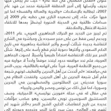
عنوان «العمل المطلبي في مئة عام» - حيث لم يجامل فيها
بحرف وأرسلها إلى أمير المنطقة الشرقية محمد بن فهد عام
2007، ليطالبه بالإصلاحات «والحرية والعدالة والقسط» كما كرر
فيها مرّات عدّة، إلى تصعيده الناري في خطبه عام 2009 إثر
صدامات طائفية في المدينة المنورة ليضطرّ بعدها للانكفاء
خشية الاعتقال والملاحقة.
ثم ليبرز من الجديد مع الحراك الجماهيري العربي، عام 2011،
ويدعم ليس فقط من على منبر مسجده بل ومباشرة في الشارع
انتفاضة جديدة شكّلت أوسع وأكبر انتفاضة جماهيرية في تاريخ
الحكم السعودي وأكثرها دموية ليتم قطع رأسه على إثرها. شكّل
النمر عبر تلك الانتفاضة امتداداً طبيعياً وأصيلاً لصوت الجماهير
العربية، فلم تحد مواقفه حدود ليتخذ موقفاً واحداً لا مواربة فيه
من جميع الأنظمة العربية. فرداً على اتهامه بالطائفية، يجيب النمر
في مرافعته: «لم أتحدث عن أهل البحرين والقطيف كونهم شيعة
فلم أقل شيعة البحرين بل أهل البحرين، وانتقدت النظام في
سوريا فحديثي عن المظلومين والمضطهدين في البحرين
وسوريا، كما قبل ذلك عن تونس ومصر واليمن وليبيا».
في مقال له في مجلة «فورين بوليسي» الأميركية، وصف
المستشرق السويسري توبي ماثيسين، وهو صاحب مؤلّفات
عديدة عن تاريخ انتفاضات الخليج، الشيخ النمر بـ«أكثر شهيد لم
يُفهم في العالم». حيث سرد تاريخ النمر وخروجه وعودته إلى