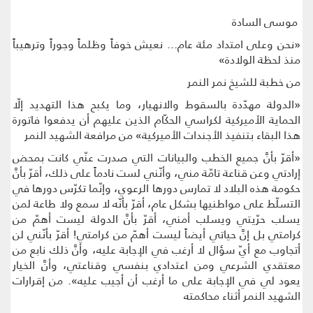
موسى السادة
«نحن وعلى امتداد مئة عام... نعيش خوفاً وظلماً وجوراً وترهيباً
منذ لحظة الولادة»
من خطبة للشيخ نمر النمر
«الدولة مهدّدة بالسقوط والانهيار، وما يكبح هذا التهديد إلّا
الحماية الأميركية لكراسي الحكّام الذين عليهم أن يدفعوا فاتورة
هذا البقاء بتنفيذ الأجندات الأميركية» من مرافعة الشهيد النمر
«أقرّ بأنَّ جميع الخطب والبيانات التي صدرت عنّي كانت بمحض
إرادتي وعن قناعة تامّة مني، وأنّني لست نادماً على ذلك، أقرّ بأنَّ
حكومة هذه البلاد لا تمارس دورها الرعوي، وإنّما تكرّس دورها في
التسلّط على مواطنيها بشكل عام، أقرّ بأنّه لا سمع ولا طاعة لمن
يسلب حرّيتي ويسلب أمني، أقرّ بأنَّ الدولة ليست أهمّ من
كرامتي بل إنَّ حياتي أيضاً ليست أهمّ من كرامتي! أقرّ بأنّني لن
أتجاوب مع أيّ سؤال لا أرغب في الإجابة عليه، وأنَّ ذلك نابع من
معتقدي الشرعي ومن اعتدادي بنفسي وقناعتي، وأنَّ الخيار
يعود لي في الإجابة على ما أرغب أن أجيب عليه». من إقرارات
الشهيد النمر أثناء محاكمته