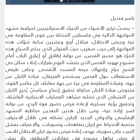
ناصر قنديل
– ينصبّ تركيز الأضواء من الخبراء الاستراتيجيين لمراقبة مشهد
المواجهة الدائرة في فلسطين المحتلة بين قوى المقاومة في
غزة وجيش الاحتلال، فخلال أربع وعشرين ساعة تحوّلت هذه
المواجهة إلى حرب صغرى، حيث العنوان الذي يحكم الصراع هذه
المرّة هو مصير القدس، من بوابة إطلاق أو إغلاق الباب أمام
مشروع تهويد القدس الذي يتجسّد اليوم بقرارات إخلاء سكان حي
الشيخ جراح وإنتهاك حرمة المسجد الأقصى. وعلى طرفي
الاستقطاب حول القدس يستحضر الفريقان، قيادة الكيان من
جهة، وقيادة المقاومة في غزة من جهة مقابلة، كل عناصر القوة،
فتخوض قيادة الكيان محاولة تحقيق إجماع سياسيّ يُخرج الكيان
من التشظي الذي حملته مشاهد العمليات الانتخابية الفاشلة،
وتحقيق رؤية عسكرية لإعادة فرض حضور قوة الردع، من بوابة
كسر إرادة غزة، ومن خلال هذين البعدين مخاطبة المشهد
الإقليمي والدولي الجديد الجاري تشكله في ظلال الاعتراف
بحتمية الانخراط مع إيران بتفاهمات وتسويات، والاعتراف بفشل
الحرب على سورية، بهدف إعادة فرض حضور كيان الاحتلال كلاعب
لا يمكن تجاهل حضوره في معادلات المنطقة، ولا يمكن