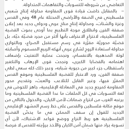
التغاضي عن شروطه للتسويات والتفاهمات المتداولة.
– بالمقابل خاضت قيادة قوى المقاومة محاولة إنتاج شعبي
فلسطيني في الضفة والأراضي المحتلة عام 48 وفي القدس
وغزة والشتات، ومحاولة إنتاج مناخ عربي ودولي جديد بعد إعلان
صفقة القرن وانطلاق موجة التطبيع بما أوحى بموت القضية
الفلسطينية، لانتزاع الاعتراف بأنها أكثر من مجرد قضيّة حيّة، بل
قضيّة محوريّة مقرّرة في رسم مستقبل الصراع، وبالتوازي
محاولة استعادة الروح لشارع عربي أنهكه الربيع المسموم وأصابته
لوثة المذهبية بالانقسام، ونجحت عملية التفتيت بإضعاف
اهتمامه بالقضايا الكبرى، ونجحت قوى الإرهاب والتكفير
باستقطاب جزء كبير من حيوية شبابه، وعبر ذلك كله سعي لطي
صفقة القرن، ورد الاعتبار للقضية الفلسطينية وموقع القدس
المقرّر فيها، وغير القابل للتلاعب والعبث، وتقديم محور
المقاومة كمرجع جديد في المعادلة الإقليمية، جاهز للخوض في
لغة التسويات في كل الملفات ما عدا القضية الفلسطينية وما
يرغبه الغرب من انتزاع ضمانات لأمن الكيان، والدخول بالتالي من
موقع مكانة فلسطين والقدس على خط رسم المشهد الإقليمي
الجديد للقول إن سقف الممكن في ما يخصّ القضية
الفلسطينية هو ربط النزاع ووضع قواعد الاشتباك، لأن أي
تسوية يراد منها ضمان أمن الكيان والأخذ برؤيته للقدس لا فرصة