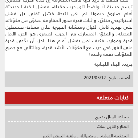
ترسم مستقبلاً واضحاً لأي حرب مقبلة، ففشل القبة الحديديّة
أمام صاروخ ديمونا لم يكن نتيجة فشل تقني بل فشل
استراتيجي متكرّر، وإثبات قدرة محور المقاومة بمكوّن من مكوّناته
على تهديد كامل الكيان ومنشآته الحيوية على مساحة فلسطين
المحتلة، والمكوّن المشارك في الحرب الصغرى هو الجزء الأقل
قدرة وموارد، فكيف لمن يفشل أمام هذا الجزء أن يدّعي قدرة
على الفوز في حرب مع المكوّنات الأشد قدرة، وبالتالي مع جميع
المكوّنات دفعة واحدة؟
جريدة البناء اللبنانية
أضيف بتاريخ :2021/05/12
كتابات متعلقة
مملكة الرمال تحترق
المنار والنايل سات
المحكمة الدولية... ونصرالله.. ولعبة التفجير الكبير