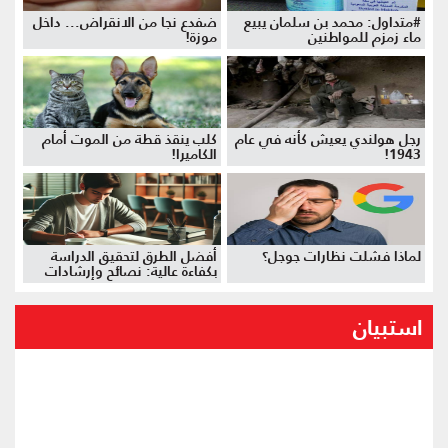
#متداول: محمد بن سلمان يبيع
ضفدع نجا من الانقراض... داخل
ماء زمزم للمواطنين
موزة!
رجل هولندي يعيش كأنه في عام
كلب ينقذ قطة من الموت أمام
1943!
الكاميرا!
لماذا فشلت نظارات جوجل؟
أفضل الطرق لتحقيق الدراسة
بكفاءة عالية: نصائح وإرشادات
استبيان