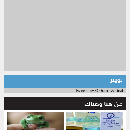
تويتر
Tweets by @khabirwebsite
من هنا وهناك