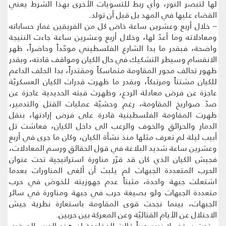
لها لتبصر النور، وأي ربط للتسويات الأخرى بهذا الشرط يعني
القضاء عليها في المهد بل قبل أن تولد.
– خلال أربع وعشرين ساعة خاض كل من الفريقين غمار حساباته
ومعادلاته وما أعدّ لها، وخلال أربع وعشرين ساعة جاءت النتيجة
واضحة، فبقدر ما بدا الشارع الفلسطيني موحّداً وحاضراً، ظهر
الانقسام وسيطر التشكيك في حال الكيان ومواقف قادته، وبقدر
ظهور تحالف محور المقاومة متماسكاً ومقتدراً، بدا الحلف الداعم
للكيان مشتتاً ومرتبكاً، وبقدر ما ظهرت قدرات الكيان العسكريّة
عاجزة عن فرض معادلة الردع، وظهرت قبته الحديدية عاجزة عن
صدّ صواريخ المقاومة، رغم وحشيّة عمليات القتل والتدمير،
ظهرت المقاومة الفلسطينية قادرة على فرض إرادتها، بنقل
الدمار والحرائق والخوف والرعب الى داخل الكيان، فعاشت تل
أبيب ليلة لم تعرف مثلها منذ نشأة الكيان، وكان ما جرى في أربع
وعشرين ساعة شديد البلاغة في قول الحقائق ورسم المعادلات،
فجيش الكيان الذي كان قد قرّر مناورة استراتيجية تحت عنوان
الحرب المتعددة الجبهات لم يلبث أن ألغى المناورات بعدما
اشتعلت جبهة واحدة، مثبتاً عدم جهوزيته للخوض في حرب
متعددة الجبهات ولو بصيغة حرب في جبهة ومناورة في سائر
الجبهات، بينما نجحت قوى المقاومة باستعارة نظرية جيش
الاحتلال عن الأيام القتاليّة وعن المعركة بين حربين.
– تحت سقف لا نريد حرباً قالت المقاومة إن هذه الحرب الصغرى