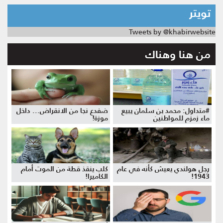
تويتر
Tweets by @khabirwebsite
من هنا وهناك
#متداول: محمد بن سلمان يبيع
ضفدع نجا من الانقراض... داخل
ماء زمزم للمواطنين
موزة!
رجل هولندي يعيش كأنه في عام
كلب ينقذ قطة من الموت أمام
1943!
الكاميرا!