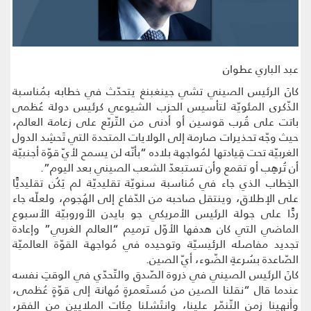
عبد الباري عطوان
كانَ الرئيس الصيني تشي جينغبنغ يتحدّث في خطابه بمُناسبة
الذّكرى المئويّة لتأسيس الحزب الشيوعي كرئيس دولة عُظمى
باتت على قُرب قوسين أو أدنى من التّربّع على زعامة العالم،
حيث وجّه تحذيرات صارمة إلى الولايات المتحدة التي تَحشِد الدول
الغربيّة تحت قِيادتها لمُواجهة بلاده “بأنّه لن يسمح لأيّ قوّة أجنبيّة
أن تُرهِب أو تقمع وأن تستبعدّ الشعب الصيني بعد اليوم”.
الخِطاب الذي جاء في مُناسبة سنويّة تقليديّة لم يَكُن تقليديًّا
على الإطلاق، وينتقل صاحبه من الدّفاع إلى الهُجوم، ولعلّه جاء
ردًّا على جولة الرئيس الأمريكي جو بايدن الأوروبيّة الأسبوع
الماضي التي كان هدفها الأوّل ترميم “العالم الغربي” وإعادة
تجديد مفاصله الرئيسيّة وتوحيده في مُواجهة القوّة العالميّة
الصّاعدة بسُرعةِ الضّوء، أيّ الصين.
كانَ الرئيس الصيني في ذروة الصّدق والتّحدّي في الوقتِ نفسه
عندما قال “نقلنا الصين من مُستَعمرةٍ مُهانة إلى قوّةٍ عُظمى،
وأنهينا زمن التّنمّر علينا، وانتَشلنا مِئات الملايين من الفقر،