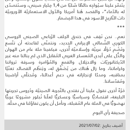
يتَنمّر علينا سيُواجِه حائطًا صُلبًا من 1,4 مِليار صيني، وسنَتصدّى
له بالدّماء”، والقصد هُنا أمريكا والدّول الاستعماريّة الأوروبيّة
ذات التّاريخ الأسود في هذا المِضمار.
***
نعم.. نحن نَقِف في خندق الحِلف الرّباعي الصيني الروسي
الكوري الشّمالي الإيراني الجديد، ونتمنّى لقاعدته أن تتّسع
وتَضُم دُوَلًا عربيّة وإسلاميّة أُخرى، فيكفينا مئة عام من الهوان
والذُّل على أيدي المُعسكر الغربي المُقابل الذي لم ينالنا منه غير
الدّيكتاتوريّات والاحتِلال والقمع والمُؤامرة وسرقة ثرواتنا
وكراماتنا، وما زال هُناك من يُصَفِّق له، ويَنظُم القصائد تغنّيًا
بمناقبه، ومدحًا لإنجازاته في دعم أعدائنا، ومُحتلّي أراضينا
ومُقدّساتنا.
مَرّةً أخرى نقول علينا أن نقتدي بالتّجربة الصينيّة ودُروس تجربتها
البليغة، اقتصاديًّا وسياسيًّا وعسكريًّا لعلّنا نُبلور مشروعًا عربيًّا
نهضويًّا في المئة عام المُقبلة، ونأمل أن يكون تفاؤلنا في محلّه.
صحيفة رأي اليوم
أضيف بتاريخ :2021/07/02