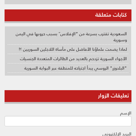
كتابات متعلقة
السعودية تقترب بسرعة من “الإفلاس″ بسبب حروبها في اليمن
وسورية
لماذا يصمت علماؤنا الأفاضل على مأساة اللاجئين السوريين ؟!
الأجواء السورية تزدحم بالعديد من الطائرات المتعددة الجنسيات
"البلدوزر" الروسي يبدأ اجتياحه للمنطقة عبر البوابة السورية
تعليقات الزوار
الإسم
البريد الإلكتروني