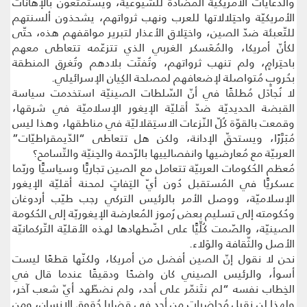
والدّعايات الأمريكيّة المُضادّة للشّيوعيّة، ويستمتعون بالإهانات
الأمريكيّة واحتِلالاتها للعرب ونهب ثرواتهم، يشحذون ألسنتهم
للتّعبئة ضدّ الصين، واختِلاق الأعذار لتبرير مواقفهم هذه، حتّى
لكأنّ أمريكا، والمُعَسكر الغربي الذي تتزعّمه تتعاطى معهم
باحتِرامٍ، ولم تنهب ثرواتهم، وتُفتّت بلادهم وتُغرِق المنطقة
بحُروبٍ مُتواصلة لإضعافهم لمصلحة الكِيان الإسرائيلي.
لا نُجادَل مُطلقًا في أنّ السّلطات الصينيّة استخدمت سياسة
القبضة الحديديّة ضدّ أقليّة الإيغور الإسلاميّة في شرقها،
وقمعت بالقوّة كُلّ النّزعات الاستِقلاليّة في مناطقها، وهذا ليس
مُبَرَّرًا، ويستحقّ الإدانة، ولكن هل تتعاطى “الدّيمقراطيّات”
العربيّة مع مُعارضيها وانفصالييها بالرّحمة والحِنيّة والتّسامح؟
مُعظم الحُكومات العربيّة تتعامل مع الصين تجاريًّا وسياسيًّا وربّما
عسكريًّا في المُستقبل دُون أيّ التِفاتٍ لمحنة أقليّة الإيغور
الإسلاميّة، ووصل الأمر بالرئيس التركي رجب طيّب أردوغان
وحُكومته إلى تسليم بعض رُموز المُعارضة الإيغوريّة إلى الحُكومة
الصينيّة، والصّمت كُلِّيًّا على اضّطهادها لهذه الأقليّة التّركمانيّة
الأصل والثّقافة والوَلاء.
نحن لا نقول إنّ الصين أفضل من أمريكا، ولكنّها قطعًا ليست
أسوأ، والرئيس الصيني كان واضحًا ودقيقًا عندما قال في
الخِطاب نفسه “لم نتَنمّر على أحد، ولم نضطّهد أيّ شعب آخر،
ولهذا لن نقبل مُحاضرات من أحد في قضايا حُقوق الإنسان، ومن