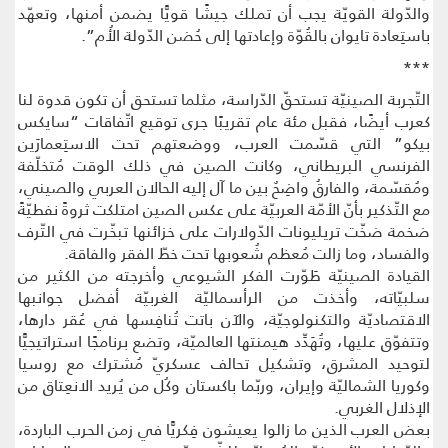
والدّولة القويّة يجب أن تملك جيشًا قويًّا يضمن أمنها، وتعهّد
باستِعادة تايوان بالقُوّة وإعادتها إلى حُضن الدّولة الأُم”.
***
التّجربة الصينيّة تستحقّ الدّراسة، مثلما تستحق أن تكون قدوة لنا
كعرب أيضًا، فقبل مئة عام تقريبًا جرى توقيع اتّفاقات “سايكس
بيكو” التي قسّمت العرب، ووضعتهم تحت الاستِعمارَين
الفرنسي البريطاني، وكانت الصين في ذلك الوقت مُتخلّفة
ومُقسّمة، والفارقُ واضِحٌ بين ما آل إليه الحالان العربي والصيني،
مع التّذكير بأنّ الأمّة العربيّة على عكس الصين امتلكت ثروةً نفطيّةً
ضخمة ضخّت تريليونات الدّولارات على خزائنها تبخّرت في التّرف
والفساد، وما زالت مُعظم شُعوبها تحت خطّ الفقر والفاقة.
القيادة الصينيّة طَوّرت الفكر الشيوعي وأخرجته من الكثير من
سلبيّاته، وأخذت من الرأسماليّة الغربيّة أفضل جوانبها
الاقتصاديّة والتكنولوجيّة، والآن باتت تُنافِسها في عُقر دارها،
وتتفوّق عليها، وتُهَدِّد هيمنتها العالميّة، وتضع برنامجًا استراتيجيًّا
لتوحيد المشرق، وتشكيل تحالف عسكريّ مُشترك مع روسيا
وكوريا الشماليّة وإيران، وربّما باكستان وكُل من يُريد الانعِتاق من
الإذلال الغربي.
بعض العرب الذين ما زالوا يعيشون فِكريًّا في زمن الحرب الباردة،