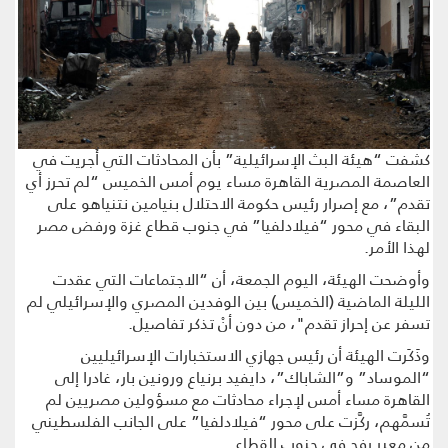
كشفت “هيئة البث الإسرائيلية” بأن المحادثات التي أُجريت في
العاصمة المصرية القاهرة مساء يوم أمس الخميس “لم تحرز أي
تقدم”، مع إصرار رئيس حكومة الاحتلال بنيامين نتنياهو على
البقاء في محور “فيلادلفيا” في جنوب قطاع غزة ورفض مصر
لهذا الأمر.
وأوضحت الهيئة، اليوم الجمعة، أن “الاجتماعات التي عقدت
الليلة الماضية (الخميس) بين الوفدين المصري والإسرائيلي لم
تسفر عن إحراز تقدم"، من دون أنْ تذكر تفاصيل.
وذَكَرت الهيئة أن رئيس جهازي الاستخبارات الإسرائيليين
“الموساد” و”الشاباك”، دايفيد برنياع ورونين بار، غادرا إلى
القاهرة مساء أمس لإجراء محادثات مع مسؤولين مصريين لم
تُسمَّهم، ركَّزت على محور “فيلادلفيا” على الجانب الفلسطيني
من معبر رفح في جنوب القطاع.