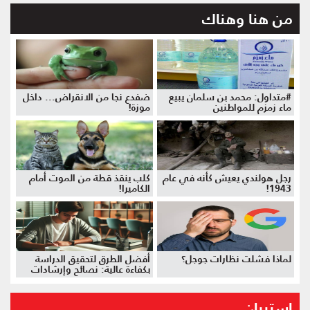
من هنا وهناك
#متداول: محمد بن سلمان يبيع
ضفدع نجا من الانقراض... داخل
ماء زمزم للمواطنين
موزة!
رجل هولندي يعيش كأنه في عام
كلب ينقذ قطة من الموت أمام
1943!
الكاميرا!
لماذا فشلت نظارات جوجل؟
أفضل الطرق لتحقيق الدراسة
بكفاءة عالية: نصائح وإرشادات
استبيان