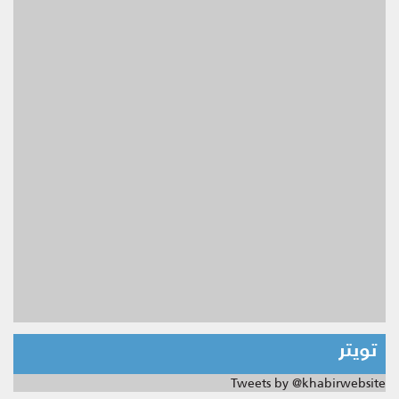
تويتر
Tweets by @khabirwebsite