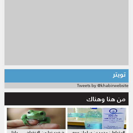
تويتر
Tweets by @khabirwebsite
من هنا وهناك
#متداول: محمد بن سلمان يبيع
ضفدع نجا من الانقراض... داخل