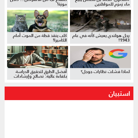
ماء زمزم للمواطنين
موزة!
رجل هولندي يعيش كأنه في عام
كلب ينقذ قطة من الموت أمام
1943!
الكاميرا!
لماذا فشلت نظارات جوجل؟
أفضل الطرق لتحقيق الدراسة
بكفاءة عالية: نصائح وإرشادات
استبيان