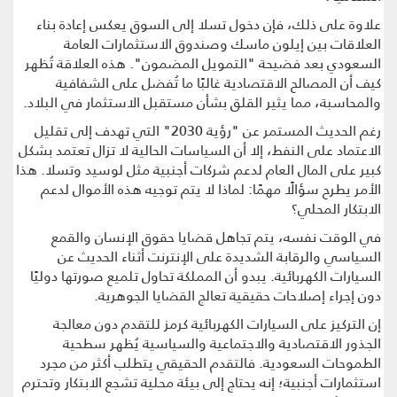
علاوة على ذلك، فإن دخول تسلا إلى السوق يعكس إعادة بناء
العلاقات بين إيلون ماسك وصندوق الاستثمارات العامة
السعودي بعد فضيحة "التمويل المضمون". هذه العلاقة تُظهر
كيف أن المصالح الاقتصادية غالبًا ما تُفضل على الشفافية
والمحاسبة، مما يثير القلق بشأن مستقبل الاستثمار في البلاد.
رغم الحديث المستمر عن "رؤية 2030" التي تهدف إلى تقليل
الاعتماد على النفط، إلا أن السياسات الحالية لا تزال تعتمد بشكل
كبير على المال العام لدعم شركات أجنبية مثل لوسيد وتسلا. هذا
الأمر يطرح سؤالًا مهمًا: لماذا لا يتم توجيه هذه الأموال لدعم
الابتكار المحلي؟
في الوقت نفسه، يتم تجاهل قضايا حقوق الإنسان والقمع
السياسي والرقابة الشديدة على الإنترنت أثناء الحديث عن
السيارات الكهربائية. يبدو أن المملكة تحاول تلميع صورتها دوليًا
دون إجراء إصلاحات حقيقية تعالج القضايا الجوهرية.
إن التركيز على السيارات الكهربائية كرمز للتقدم دون معالجة
الجذور الاقتصادية والاجتماعية والسياسية يُظهر سطحية
الطموحات السعودية. فالتقدم الحقيقي يتطلب أكثر من مجرد
استثمارات أجنبية؛ إنه يحتاج إلى بيئة محلية تشجع الابتكار وتحترم