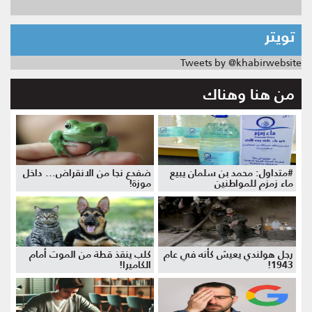
تويتر
Tweets by @khabirwebsite
من هنا وهناك
#متداول: محمد بن سلمان يبيع
ضفدع نجا من الانقراض... داخل
ماء زمزم للمواطنين
موزة!
رجل هولندي يعيش كأنه في عام
كلب ينقذ قطة من الموت أمام
1943!
الكاميرا!