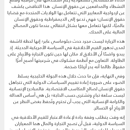
النشطاء والمدافعين عن حقوق الإنسان. هذا التناقض يكشف
عن ازدواجية المعايير التي تتعامل بها الولايات المتحدة مع قضايا
حقوق الإنسان؛ فهي تدعو إلى الديمقراطية وحقوق الإنسان
عالميًا، لكنها تتعامل معها بشكل انتقائي عندما تكون المصالح
المالية على المحك.
هذه الزيارة ليست مجرد حدث دبلوماسي عابر؛ إنها لحظة كاشفة
لمدى تدهور القيم الأخلاقية في السياسة الأمريكية الحديثة. إذ
يبدو واضحًا أن الأخلاق لا مكان لها حين تكون التجارة والأرباح على
الطاولة. التعاون مع أنظمة مشكوك في شرعيتها أصبح أمرًا
مقبولاً طالما أنه يدر أرباحًا ضخمة.
وفي النهاية، فإن ما حدث خلال هذه الجولة الخليجية يسلط
الضوء على ضرورة إعادة تقييم السياسات الدولية التي تتجاهل
حقوق الإنسان لصالح المكاسب الاقتصادية. فالمبادئ الإنسانية
ليست سلعة تباع وتشترى حسب الحاجة؛ بل هي أساس العدالة
والكرامة الإنسانية التي يجب أن تحترم وتُحفظ بغض النظر عن
الأرباح أو الخسائر.
إنه وقت يتطلب وقفة جادة لإعادة الاعتبار للقيم الأخلاقية في
السياسة الدولية، قبل أن تصبح التجارة والمال هما المعياران
الوحيدان للحكم على الشرعية والصواب. فحقوق الإنسان ليست