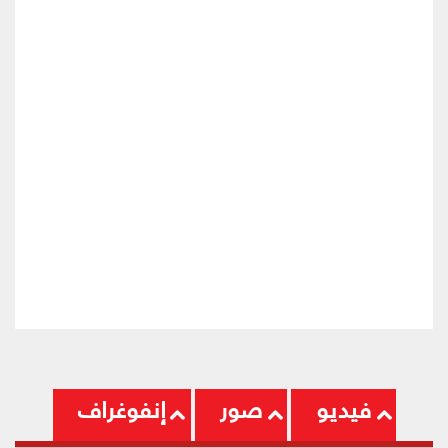
فيديو
صور
إنفوغراف