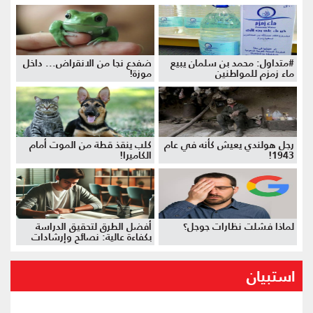
#متداول: محمد بن سلمان يبيع
ضفدع نجا من الانقراض... داخل
ماء زمزم للمواطنين
موزة!
رجل هولندي يعيش كأنه في عام
كلب ينقذ قطة من الموت أمام
1943!
الكاميرا!
لماذا فشلت نظارات جوجل؟
أفضل الطرق لتحقيق الدراسة
بكفاءة عالية: نصائح وإرشادات
استبيان