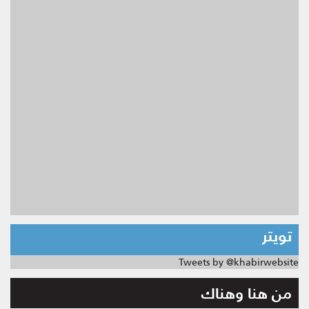
تويتر
Tweets by @khabirwebsite
من هنا وهناك