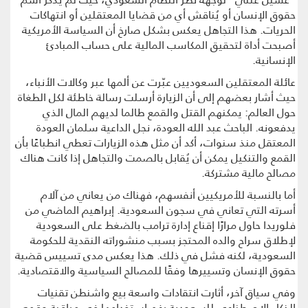
حقوق الإنسان أو يُناقش أي من قضايا المعتقلين أو انتهاكات
الحريات. هذا التجاهل يعكس بشكل صارخ أن السياسة الأمريكية
أصبحت أداة لتحقيق المكاسب المالية على حساب المبادئ
الإنسانية.
عائلة المعتقلين السعوديين عبّرت عن ألمها عبر وكالات الأنباء،
حيث أشار بعضهم إلى أن الزيارة أرسلت رسالة خاطئة لكل الطغاة
حول العالم: يمكنهم القتل والقمع طالما لديهم المال الذي
يدفعونه. الباحث عبد الله العودة، نجل الداعية سلمان العودة
المعتقل منذ سنوات، أكد أن مثل هذه الزيارات تعطي انطباعًا بأن
القمع والتنكيل يمكن أن يُقابل بالصمت والتجاهل إذا كانت هناك
مصالح مالية مشتركة.
أما بالنسبة للأمريكيين أنفسهم، فهناك من يعاني من آلام
أسرته التي تعاني في سجون السعودية. إبراهيم الماضي من
فلوريدا حاول مرارًا إقناع إدارة ترامب بالضغط على السعودية
لإطلاق سراح والده المحتجز بسبب منشوراته النقدية للحكومة
السعودية، لكنه فشل في ذلك. هذا يعكس مدى تسييس قضية
حقوق الإنسان وتسييرها وفقًا للمصالح السياسية والاقتصادية.
وفي سياق آخر، أثارت انتقادات واسعة بيع واشنطن تقنيات
الذكاء الاصطناعي للسعودية رغم استخدامها في مراقبة وقمع