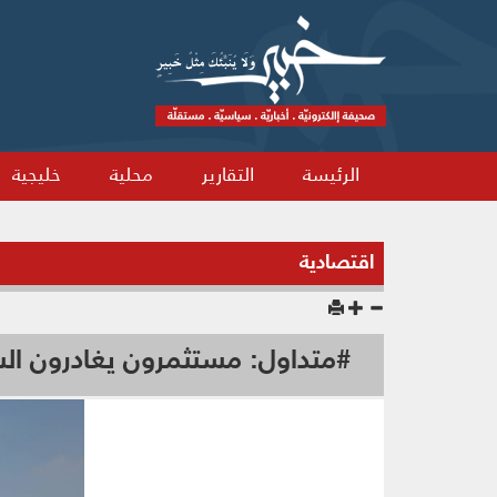
الرئيسة
التقارير
محلية
خليجية
اقتصادية
#متداول: مستثمرون يغادرون الس