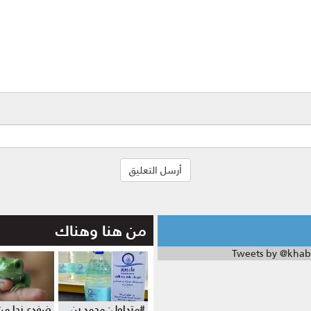
من هنا وهناك
Tweets by @khab
#متداول: محمد بن
ضفدع نجا من