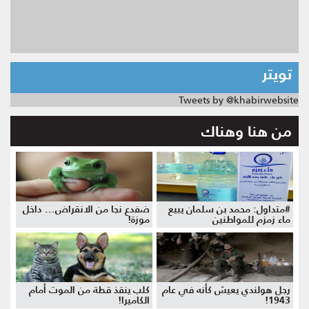
تويتر
Tweets by @khabirwebsite
من هنا وهناك
#متداول: محمد بن سلمان يبيع
ضفدع نجا من الانقراض... داخل
ماء زمزم للمواطنين
موزة!
رجل هولندي يعيش كأنه في عام
كلب ينقذ قطة من الموت أمام
1943!
الكاميرا!