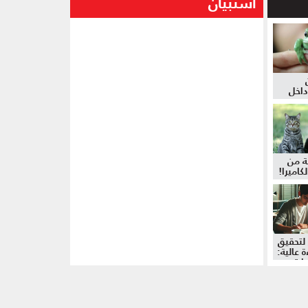
استبيان
داخل
ة من
كاميرا!
لتحقيق
 عالية:
دات