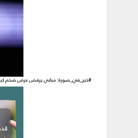
#خبر_في_صورة: مبابي يرفض عرض ضخم كبير 