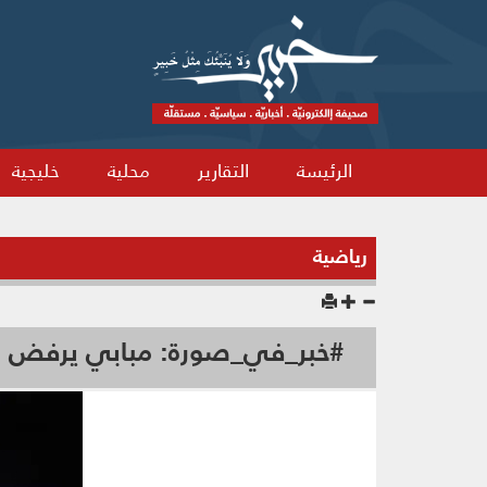
الرئيسة
التقارير
محلية
خليجية
رياضية
#خبر_في_صورة: مبابي يرفض عر