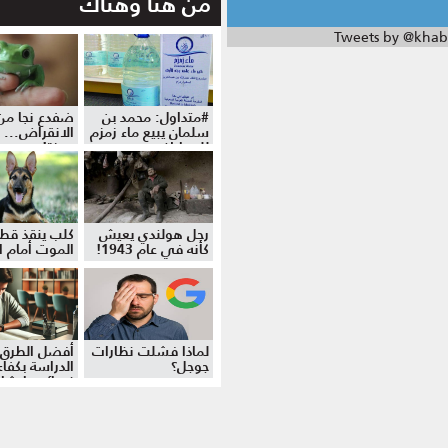
من هنا وهناك
Tweets by @khab
#متداول: محمد بن
ضفدع نجا من
سلمان يبيع ماء زمزم
الانقراض... 
للمواطنين
موزة!
رجل هولندي يعيش
كلب ينقذ قط
كأنه في عام 1943!
الموت أمام ال
لماذا فشلت نظارات
أفضل الطرق 
جوجل؟
الدراسة بكفاءة
نصائح وإرشا