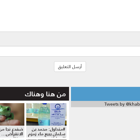
من هنا وهناك
Tweets by @khab
#متداول: محمد بن
ضفدع نجا من
سلمان يبيع ماء زمزم
الانقراض... 
للمواطنين
موزة!