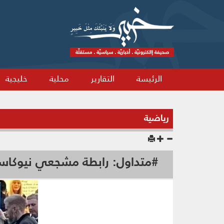
الرئيسة
التقارير
محلية
خليجية
رياضية
#متداول: رابطة مشجعي نيوكاسل 