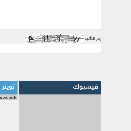
رمز التأكيد
فيسبوك
تويتر
irwebsite