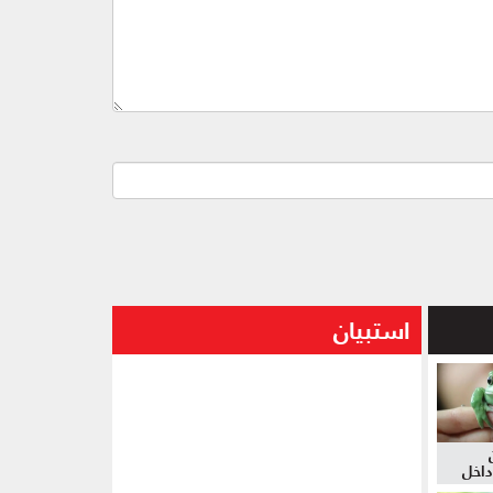
استبيان
داخل