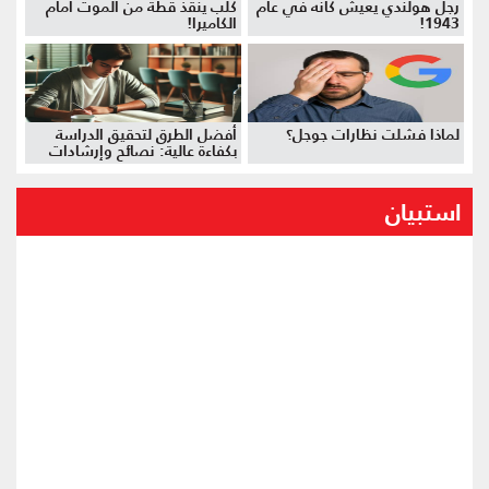
رجل هولندي يعيش كأنه في عام
كلب ينقذ قطة من الموت أمام
1943!
الكاميرا!
لماذا فشلت نظارات جوجل؟
أفضل الطرق لتحقيق الدراسة
بكفاءة عالية: نصائح وإرشادات
استبيان