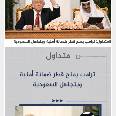
#متداول: ترامب يمنح قطر ضمانة أمنية ويتجاهل السعودية