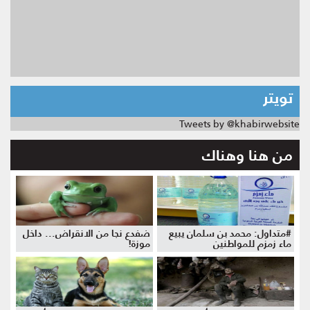
تويتر
Tweets by @khabirwebsite
من هنا وهناك
#متداول: محمد بن سلمان يبيع
ضفدع نجا من الانقراض... داخل
ماء زمزم للمواطنين
موزة!