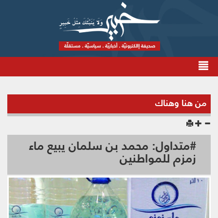
من هنا وهناك
#متداول: محمد بن سلمان يبيع ماء
زمزم للمواطنين