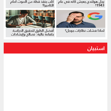
رجل هولندي يعيش كأنه في عام
كلب ينقذ قطة من الموت أمام
1943!
الكاميرا!
لماذا فشلت نظارات جوجل؟
أفضل الطرق لتحقيق الدراسة
بكفاءة عالية: نصائح وإرشادات
استبيان