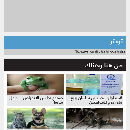
تويتر
Tweets by @khabirwebsite
من هنا وهناك
#متداول: محمد بن سلمان يبيع
ضفدع نجا من الانقراض... داخل
ماء زمزم للمواطنين
موزة!