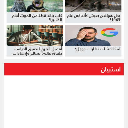
رجل هولندي يعيش كأنه في عام
كلب ينقذ قطة من الموت أمام
1943!
الكاميرا!
لماذا فشلت نظارات جوجل؟
أفضل الطرق لتحقيق الدراسة
بكفاءة عالية: نصائح وإرشادات
استبيان