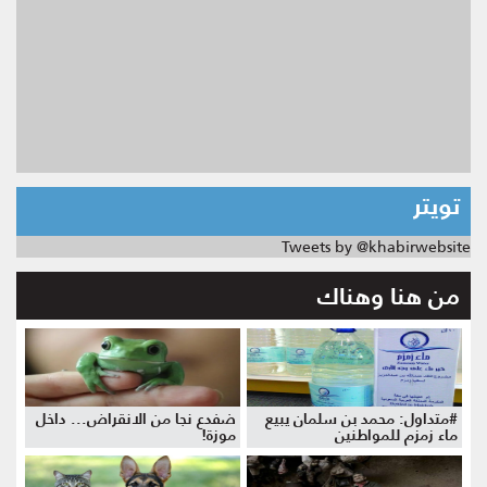
تويتر
Tweets by @khabirwebsite
من هنا وهناك
#متداول: محمد بن سلمان يبيع
ضفدع نجا من الانقراض... داخل
ماء زمزم للمواطنين
موزة!