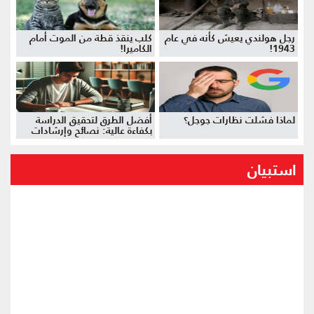
رجل هولندي يعيش كأنه في عام
كلب ينقذ قطة من الموت أمام
1943!
الكاميرا!
لماذا فشلت نظارات جوجل؟
أفضل الطرق لتحقيق الدراسة
بكفاءة عالية: نصائح وإرشادات
استبيان