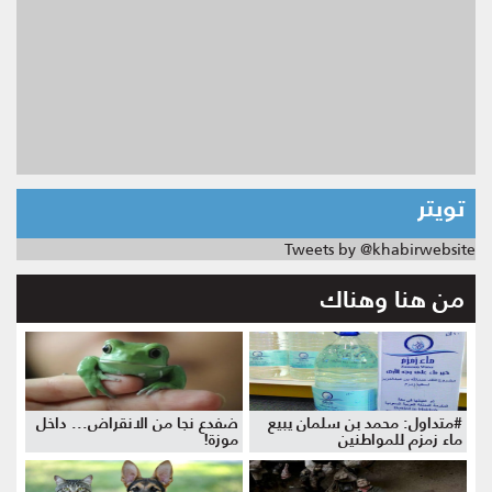
تويتر
Tweets by @khabirwebsite
من هنا وهناك
#متداول: محمد بن سلمان يبيع
ضفدع نجا من الانقراض... داخل
ماء زمزم للمواطنين
موزة!