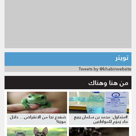
تويتر
Tweets by @khabirwebsite
من هنا وهناك
#متداول: محمد بن سلمان يبيع
ضفدع نجا من الانقراض... داخل
ماء زمزم للمواطنين
موزة!