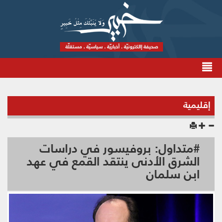
إقليمية
#متداول: بروفيسور في دراسات
الشرق الأدنى ينتقد القمع في عهد
ابن سلمان