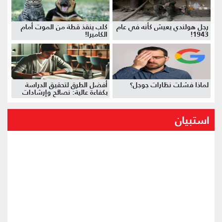
رجل هولندي يعيش كأنه في عام
كلب ينقذ قطة من الموت أمام
1943!
الكاميرا!
لماذا فشلت نظارات جوجل؟
أفضل الطرق لتحقيق الدراسة
بكفاءة عالية: نصائح وإرشادات
استبيان