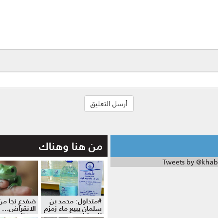
من هنا وهناك
Tweets by @khab
#متداول: محمد بن
ضفدع نجا من
سلمان يبيع ماء زمزم
الانقراض... 
للمواطنين
موزة!