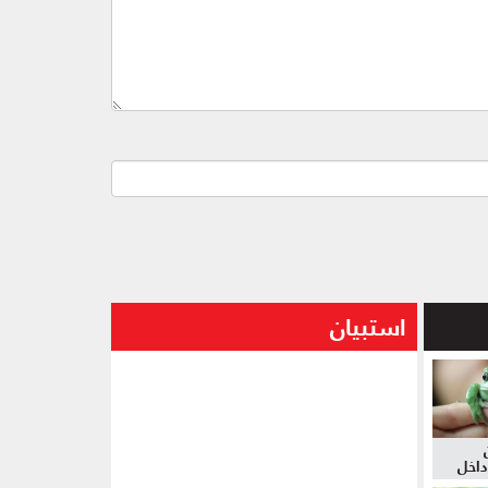
استبيان
داخل