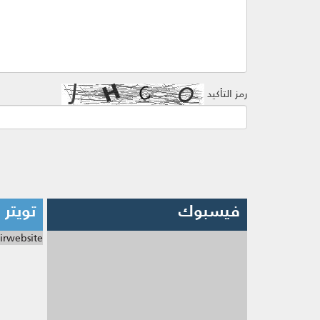
رمز التأكيد
فيسبوك
تويتر
irwebsite