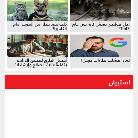
رجل هولندي يعيش كأنه في عام
كلب ينقذ قطة من الموت أمام
1943!
الكاميرا!
لماذا فشلت نظارات جوجل؟
أفضل الطرق لتحقيق الدراسة
بكفاءة عالية: نصائح وإرشادات
استبيان