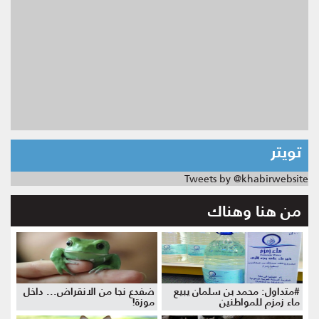
تويتر
Tweets by @khabirwebsite
من هنا وهناك
#متداول: محمد بن سلمان يبيع
ضفدع نجا من الانقراض... داخل
ماء زمزم للمواطنين
موزة!