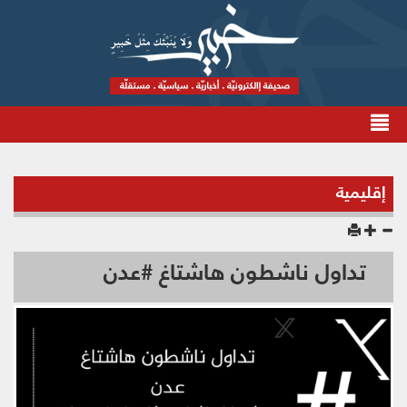
إقليمية
تداول ناشطون هاشتاغ #عدن