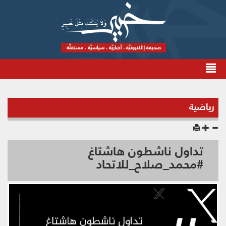
رياضية
تداول ناشطون هاشتاغ
#محمد_صلاح_للاتحاد