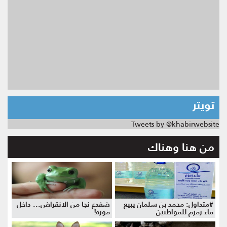
تويتر
Tweets by @khabirwebsite
من هنا وهناك
#متداول: محمد بن سلمان يبيع
ضفدع نجا من الانقراض... داخل
ماء زمزم للمواطنين
موزة!