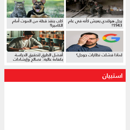
رجل هولندي يعيش كأنه في عام
كلب ينقذ قطة من الموت أمام
1943!
الكاميرا!
لماذا فشلت نظارات جوجل؟
أفضل الطرق لتحقيق الدراسة
بكفاءة عالية: نصائح وإرشادات
استبيان