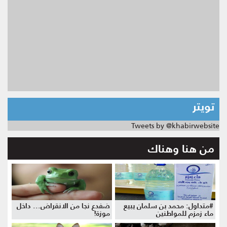
تويتر
Tweets by @khabirwebsite
من هنا وهناك
#متداول: محمد بن سلمان يبيع
ضفدع نجا من الانقراض... داخل
ماء زمزم للمواطنين
موزة!