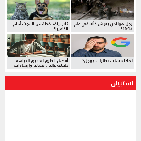
رجل هولندي يعيش كأنه في عام
كلب ينقذ قطة من الموت أمام
1943!
الكاميرا!
لماذا فشلت نظارات جوجل؟
أفضل الطرق لتحقيق الدراسة
بكفاءة عالية: نصائح وإرشادات
استبيان