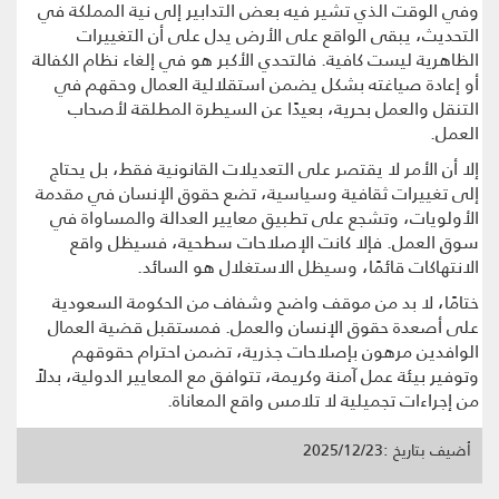
وفي الوقت الذي تشير فيه بعض التدابير إلى نية المملكة في
التحديث، يبقى الواقع على الأرض يدل على أن التغييرات
الظاهرية ليست كافية. فالتحدي الأكبر هو في إلغاء نظام الكفالة
أو إعادة صياغته بشكل يضمن استقلالية العمال وحقهم في
التنقل والعمل بحرية، بعيدًا عن السيطرة المطلقة لأصحاب
العمل.
إلا أن الأمر لا يقتصر على التعديلات القانونية فقط، بل يحتاج
إلى تغييرات ثقافية وسياسية، تضع حقوق الإنسان في مقدمة
الأولويات، وتشجع على تطبيق معايير العدالة والمساواة في
سوق العمل. فإلا كانت الإصلاحات سطحية، فسيظل واقع
الانتهاكات قائمًا، وسيظل الاستغلال هو السائد.
ختامًا، لا بد من موقف واضح وشفاف من الحكومة السعودية
على أصعدة حقوق الإنسان والعمل. فمستقبل قضية العمال
الوافدين مرهون بإصلاحات جذرية، تضمن احترام حقوقهم
وتوفير بيئة عمل آمنة وكريمة، تتوافق مع المعايير الدولية، بدلاً
من إجراءات تجميلية لا تلامس واقع المعاناة.
أضيف بتاريخ :2025/12/23