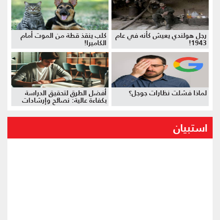
رجل هولندي يعيش كأنه في عام
كلب ينقذ قطة من الموت أمام
1943!
الكاميرا!
لماذا فشلت نظارات جوجل؟
أفضل الطرق لتحقيق الدراسة
بكفاءة عالية: نصائح وإرشادات
استبيان