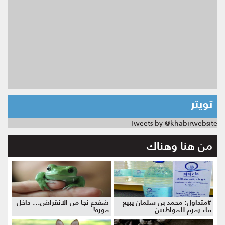
تويتر
Tweets by @khabirwebsite
من هنا وهناك
#متداول: محمد بن سلمان يبيع
ضفدع نجا من الانقراض... داخل
ماء زمزم للمواطنين
موزة!