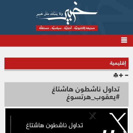
إقليمية
تداول ناشطون هاشتاغ
#يعقوب_هرتسوغ