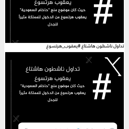
تداول ناشطون هاشتاغ #يعقوب_هرتسوغ