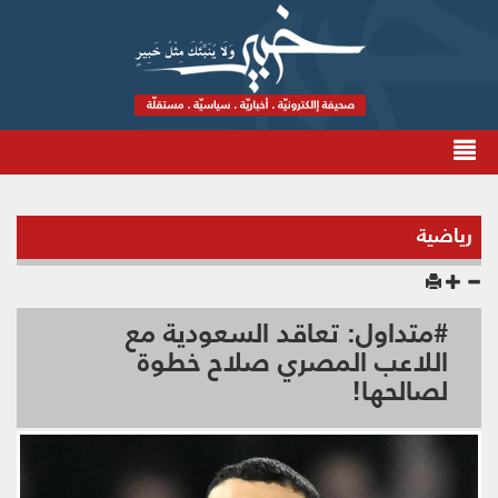
رياضية
#متداول: تعاقد السعودية مع
اللاعب المصري صلاح خطوة
لصالحها!