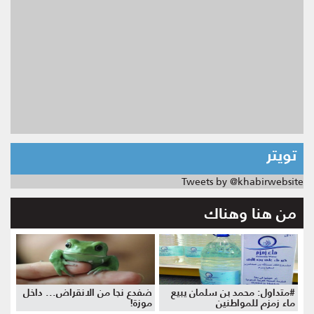
تويتر
Tweets by @khabirwebsite
من هنا وهناك
#متداول: محمد بن سلمان يبيع
ضفدع نجا من الانقراض... داخل
ماء زمزم للمواطنين
موزة!