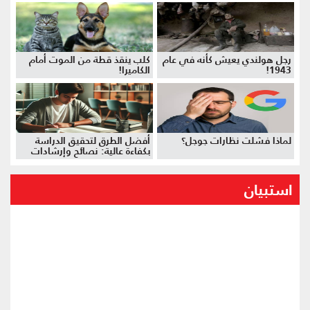
رجل هولندي يعيش كأنه في عام
كلب ينقذ قطة من الموت أمام
1943!
الكاميرا!
لماذا فشلت نظارات جوجل؟
أفضل الطرق لتحقيق الدراسة
بكفاءة عالية: نصائح وإرشادات
استبيان