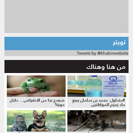
تويتر
Tweets by @khabirwebsite
من هنا وهناك
#متداول: محمد بن سلمان يبيع
ضفدع نجا من الانقراض... داخل
ماء زمزم للمواطنين
موزة!