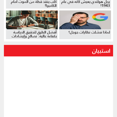
رجل هولندي يعيش كأنه في عام
كلب ينقذ قطة من الموت أمام
1943!
الكاميرا!
لماذا فشلت نظارات جوجل؟
أفضل الطرق لتحقيق الدراسة
بكفاءة عالية: نصائح وإرشادات
استبيان