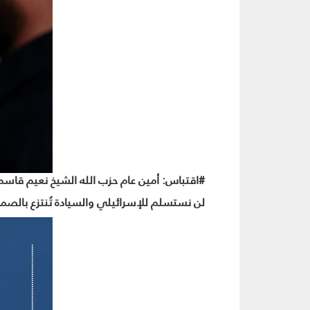
#اقتباس: أمين عام حزب الله الشيخ نعيم قاسم
لن نستسلم للإسرائيلي والسيادة تُنتزع بالصمود