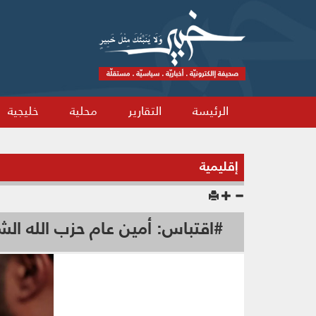
الرئيسة
التقارير
محلية
خليجية
إقليمية
#اقتباس: أمين عام حزب الله ال