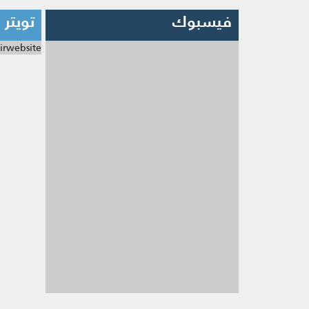
فيسبوك
تويتر
irwebsite