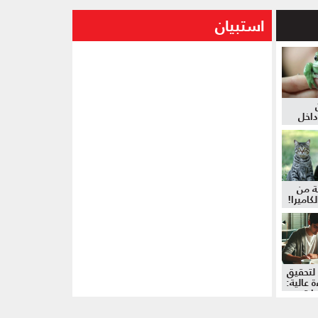
استبيان
داخل
ة من
كاميرا!
لتحقيق
 عالية:
دات