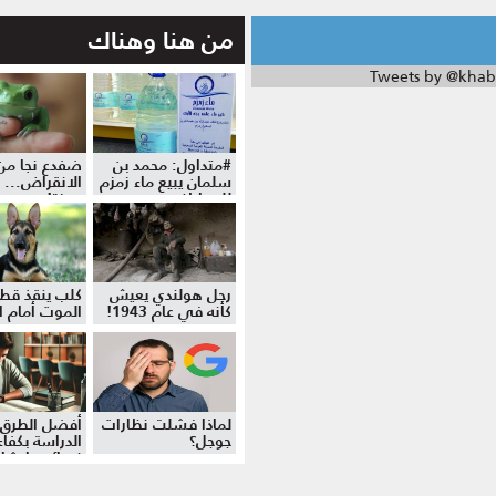
من هنا وهناك
Tweets by @khab
#متداول: محمد بن
ضفدع نجا من
سلمان يبيع ماء زمزم
الانقراض... 
للمواطنين
موزة!
رجل هولندي يعيش
كلب ينقذ قط
كأنه في عام 1943!
الموت أمام ال
لماذا فشلت نظارات
أفضل الطرق 
جوجل؟
الدراسة بكفاءة
نصائح وإرشا