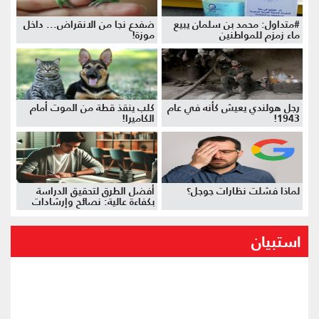
#متداول: محمد بن سلمان يبيع
ضفدع نجا من الانقراض... داخل
ماء زمزم للمواطنين
موزة!
رجل هولندي يعيش كأنه في عام
كلب ينقذ قطة من الموت أمام
1943!
الكاميرا!
لماذا فشلت نظارات جوجل؟
أفضل الطرق لتحقيق الدراسة
بكفاءة عالية: نصائح وإرشادات
استبيان