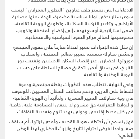
الادعاءات التي تتستر خلف عناوين "التطوير العمراني" ليست
سوى ستار يخفي نوايا سياسية مضمرة، الهدف منها مصادرة
الأراضي، وتغيير التركيبة السكانية، وتطويق الهوية الثقافية،
ضمن استراتيجية أوسع تهدف إلى إخضاع المنطقة وتذويب
خصوصيتها لصالح مراكز النفوذ السياسية والاقتصادية.
إن مثل هذه الإجراءات تعتبر اعتداءً صارخاً على حقوق المجتمع،
وتعكس محاولة متعمدة لتغيير معالم المنطقة، واستلاب
موروثها الحضاري، عبر إقصاء السكان الأصليين وتغييب دور
التاريخ، في سياق أيمن لتحقيق مصالح السلطة على حساب
الهوية الوطنية والثقافية.
وفي النهاية، تتطلب هذه التطورات يقظة مجتمعية ودعوة
للحفاظ على التاريخ، ودعم نضالات السكان المحليين، للوقوف
في وجه محاولات التغيير القسرية، ولتأكيد أن الهوية الثقافية
والروابط الجغرافية حق مشروع لا ينبغي المساومة عليه، خاصة
في ظل محيط إقليمي ودولي يهدد تنوع وتعددية الثقافات.
فهل نسمح بأن تُختطف هوية القطيف وتُمحى تراثها، أم سنقف
صفاً واحداً لفرض احترام التاريخ والإرث الحضاري لهذا الوطن
الغالي؟