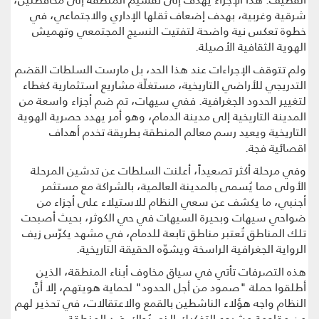
شرقية وغربية، بهدف إضعاف ثقلها الإداري والاجتماعي، في
خطوة تعكس نية واضحة لتفتيت النسيج المجتمعي وتهميش
الهوية الثقافية الأصيلة.
ولم تتوقف الإجراءات عند هذا الحد، بل مارست السلطات القضم
التدريجي للأراضي التاريخية، مستغلّة مشاريع استثمارية كغطاء
لتغيير الحدود الجغرافية. ففي سيهات، تم ضم أجزاء واسعة من
المدينة التاريخية إلى مدينة الدمام، وهو أمر يهدد حصرية الهوية
التاريخية ويعيد رسم معالم المنطقة بطريقة تخدم أهداف
اقصائية فجة.
وفي مرحلة أكثر تصعيداً، أعلنت السلطات عن تدشين المرحلة
الأولى مما يُسمى بالمدينة العالمية، بالشراكة مع مستثمر
أجنبي، ما يكشف عن سعي النظام للاستيلاء على أجزاء من
ضواحي سيهات وبحيرة السيهات في حي الكوثر، بحيث أصبحت
تلك المناطق تُعتبر مناطق تابعة للدمام، في مشهد يكرّس زيف
الرواية الجغرافية الراسخة ويشوّه الحقيقة التاريخية.
هذه التصرفات تأتي في سياق مخاوف أبناء المنطقة، الذين
أطلقوا حملة "صمود من أجل الحدود" لحماية هويتهم، إلا أنَّ
النظام واجه هؤلاء الناشطين بالقمع والاعتقالات، في تحذير لهم
من مقاومة مشروع التفكيك الذي يُحاك ضد المنطقة.