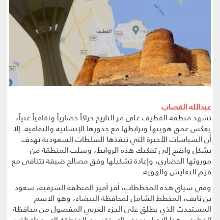
عبدالله القصاب
تشهد منطقة القطيف على مر التاريخ حراكاً حضارياً وثقافياً غنياً،
يعكس عمق هويتها وترابطها مع جذورها الإنسانية والثقافية. إلا
أن السياسات الأخيرة التي تنفذها السلطات السعودية تهدف
بشكل واضح إلى تفكيك هذه الروابط، وسلب المنطقة من
موروثها الحضاري، وإعادة تشكيلها وفق مصالح ضيقة تتنافى مع
قيم التعايش والهوية.
وفي سياق هذه المخططات، أقر أمير المنطقة الشرقية، سعود
بن نايف، المخطط الشامل لمحافظة البيضاء، وهو الاسم
المستحدث الذي يطلق على الجزء الغربي المفصول من محافظة
القطيف. هذا الإجراء يهدف إلى تقسيم المنطقة إلى محافظتين،