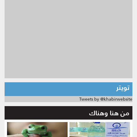
تويتر
Tweets by @khabirwebsite
من هنا وهناك