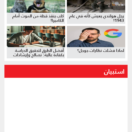
رجل هولندي يعيش كأنه في عام
كلب ينقذ قطة من الموت أمام
1943!
الكاميرا!
لماذا فشلت نظارات جوجل؟
أفضل الطرق لتحقيق الدراسة
بكفاءة عالية: نصائح وإرشادات
استبيان