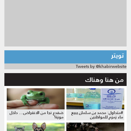
تويتر
Tweets by @khabirwebsite
من هنا وهناك
#متداول: محمد بن سلمان يبيع
ضفدع نجا من الانقراض... داخل
ماء زمزم للمواطنين
موزة!