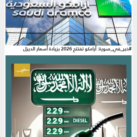
#خبر_في_صورة: أرامكو تفتتح 2026 بزيادة أسعار الديزل