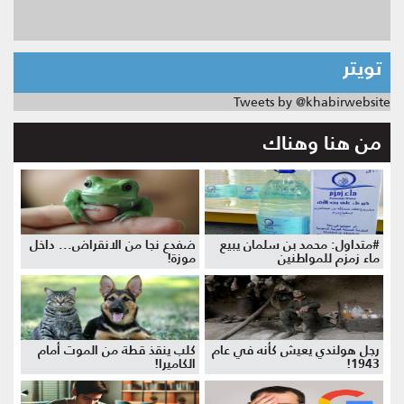
تويتر
Tweets by @khabirwebsite
من هنا وهناك
#متداول: محمد بن سلمان يبيع
ضفدع نجا من الانقراض... داخل
ماء زمزم للمواطنين
موزة!
رجل هولندي يعيش كأنه في عام
كلب ينقذ قطة من الموت أمام
1943!
الكاميرا!