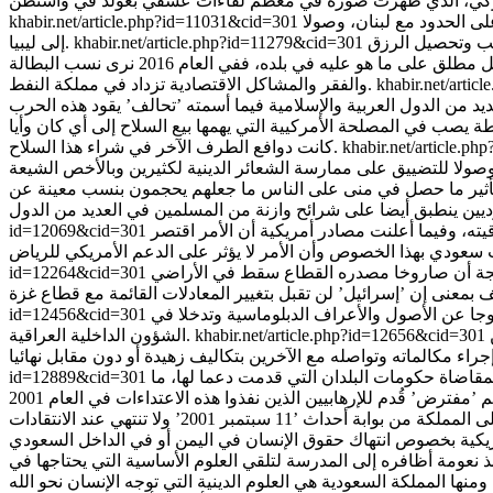
ى الحدود مع لبنان، وصولا
khabir.net/article.php?id=11031&cid=301
كسب وتحصيل الرزق
khabir.net/article.php?id=11279&cid=301
إلى ليبيا.
تحسيناً لأوضاعهم المعيشية في بلدانهم أو سعياً لاستثمارات تزيد من ثروات الأغنياء منهم، كما لم يعد الإنسان في المملكة محسوداً بشكل مطلق على ما هو عليه في بلده، ففي العام 2016 نرى نسب البطالة
khabir.net/arti
والفقر والمشاكل الاقتصادية تزداد في مملكة النفط.
يار دولار تشمل دبابات ومدرعات، لأن الأمر ببساطة يصب في المصلحة الأمركيية التي يهمها بيع السلاح إلى أي كان وأيا
khabir.net/article.p
كانت دوافع الطرف الآخر في شراء هذا السلاح.
 عليه يدرك مدى تأثير ما حصل في منى على الناس ما جعلهم يحجمون بنسب معينة عن
ته، وفيما أعلنت مصادر أمريكية أن الأمر اقتصر
id=12069&cid=301
حجة أن صاروخا مصدره القطاع سقط في الأراضي
id=12264&cid=301
وجا عن الأصول والأعراف الدبلوماسية وتدخلا في
id=12456&cid=301
khabir.net/article.php?id=12656&cid=301
الشؤون الداخلية العراقية.
وع قانون ’العدالة بحق رعاة الإرهاب’ الذي يسمح لذوي ضحايا اعتداءات 11 سبتمبر/أيلول بمقاضاة حكومات البلدان التي قدمت دعما لها، ما
id=12889&cid=301
السعودية والولايات المتحدة الأمريكية لا تمر في أحسن مراحلها، وهناك العديد من الدلائل على ذلك، التي لا تبدأ بمسألة الضغط الأمريكي على المملكة من بوابة أحداث ’11 سبتمبر 2001’ ولا تنتهي عند الانتقادات
 نعومة أظافره إلى المدرسة لتلقي العلوم الأساسية التي يحتاجها في
نها المملكة السعودية هي العلوم الدينية التي توجه الإنسان نحو الله