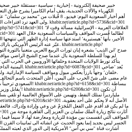
خبير صحيفة إلكترونية - إخبارية - سياسية -مستقلة
خبير صحيفة
الكهرباء والآلات الحديدية، يقف أمام الكاميرا يشرح طرق التع
khabir.net/article.php?id=5736&cid=301
ولى العهد ترد افتراءات المرجفين”، بهذه العبارة نقل موقع ’هارسكو نيوز’ الفلسطيني عنوان صحيفة ’سبق’ الذي أفردت له حيزاً مهماً في عناوينها الرئيسية ليوم أمس.
’العلاقات العربية - الإسرائيلية مسألة وقت لا
cle.php?id=5741&cid=301
لطالما فُسرت المواقف والسياسات الُسعودية خلال العهد
5&cid=301
الأخير، بأنها ’هيستيرية’ استدعتها سياسة إدارة الظهر التي تنتهجها
khabir.net/article.php?
عبّر عنه الرئيس الأمريكي باراك اوباما في مقابلته الأخيرة، ردّت عليه المملكة بعتب بالغ عبّر عنه رئيس الإستخبارات السعودية العامة الأسبق ’تركي الفيصل’ في مقاله أمس.
صدح ’ابن الذيب’ بشعره إبان ثورات الربيع االعربي متغنياً بالثورة الت
لم يهدأ للسلطة السعودية بال عندما صدح الشيخ الراضي مواق
يُعد ’ضاحي
khabir.net/article.php?id=6087&cid=301
اليمنية الداخلية. الدور الأمريكي أو الغربي اعترف به هؤلاء منذ الأيام الأولى للحرب، بتصريحهم عن تقديم تعاون لوجيستي لـ ’التحالف’ الذي يخوض الحرب.
خلفان’ وجهاً بارزاً يعكس ميول ومواقف السياسة الإماراتية. ولطالما أثارت تغريداته جدلاً واسعا ً نظير، ولعل أبرزها تلك التي دعا فيها إلى تطبيع العلاقات مع العدو الأول للعرب والمسلمين الكيان الصهيوني.
عام مضى على شنّ الحرب على اليمن، أعلن المتحدث باسم التحالف ا
ببساطة
khabir.net/article.php?id=6158&cid=301
السعودي ترحيباً من الأمم المتحدة التي التزمت الصمت لعام كامل، إلا من بعض المواقف التي عبّرت فيها عن القلق إزاء آلاف المدنيين الذين حصدتهم المجازر!
أن تكون
khabir.net/article.php?id=6200&cid=301
يقابل وزير المياه الانتقادات على تعرفة المياه الجديدة، بالقول ... إن ’تكلفة فاتورة مياه المنزل لا تصل إلى نصف قيمة فاتورة جوال فرد واحد من الأسرة’!
مليارديراً تمتلك النفط، وتهيمن على الأسواق العالمية أو تلقي ب
الأصل أنه لا يحكم على أحد بعقوبة،
net/article.php?id=6201&cid=301
ما لم يكن قد أقدم على الفعل المُجَرَمْ عن وعي وإرادة وإدراك، فال
أثارت نتائج زيارة الملك سلمان بن العزيز إلى القاهرة موجة من
d=301
المواقف التي انقسمت بين مؤيدة للزيارة ومعارضة لها، لا سيما فيم
الجسر ليس بجديد إنما يعود الحديث عن انشائه الى ثمانينات القرن