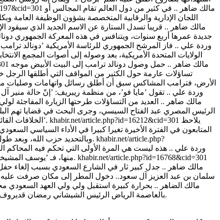
مالك ضاهر .. في كثير من دول العالم تقام المجالس أو
=15197&cid=301
اللجان الإدارية والرقابية المتخصصة بشؤون الوظيفة العامة وبكل 
مالك ضاهر .. قريبا تسدل الستارة عن الاسم الجديد الذي سيقود الإد
جديدة عمرها أربع سنوات، ويتنافس في هذه المعركة الجمهوري دونالد
وردة علي .. فاز المرشح الجمهوري للرئاسة الأمريكية ’دونالد ترامب’، 
مالك ضاهر .. حمل وصول دونالد ترامب إلى البيت الأبيض موجه
=301
تساؤلات عارمة حول الكثير من المواقف التي أطلقها الرجل خل
الأرض، فترامب المشاكس سبق أن أطلق رسائل واتهامات وصليات من ال
وردة علي .. تقول ’مايا فو’، من منظمة ريبريف: ’إنّ حالة منير 
مالك ضاهر .. العديد من التساؤلات طرحتها الزيارة المفاجئة لولي
الرئيس المصري عبد الفتاح السيسي، وجرى البحث في قضايا تهم البلدي
يلاحظ
khabir.net/article.php?id=16212&cid=301
الخلافات القائمة إزاء سُبل التعامل مع التحديات التي تواجه الوطن العربي، من خلال مد جسور التواصل والتعاون والحوار بما يحقق التوافق العربي المنشود’.
المتابعون في الفترة الأخيرة تغيرا كبيرا في الأداء السياسي الس
khabir.net/article.php?
وبالتحديد حزب الله، وبعد طول انتظار ورفض وتمنع عاد حلفاء المملكة للسير بانتخاب العماد عون بما اعتبر انقلاب على كل المعايير التي تحدثوا عنها لمدة تزيد عن السنتين.
وردة علي .. هذه ليست هي المرة الأولى التي تحكم فيه المحاكم الج
khabir.net/article.php?id=16768&cid=301
منها، فـ ’يوسف المشيخص’ الذي لففت له السلطات 255تهمة عنفية حدث بعضها وهو رهن الاعتقال، تكشف عدم النزاهة والعدالة لدى السلطات السعودية ومحاكمها.
سلمان بن عبد العزيز آل سعود.. دخول المطر إلى مكان صرفت عليه الم
مالك الضاهر .. بحرارة كبيرة استقبل ولي ولي العهد السعودي م
بالعاصمة الرياض الرئيس الشيشاني رمضان قديروف، وجرى خلال اللقاء البحث في العلاقات الثنائية بين البلدين ولم يظهر من حرارة الاستقبال وما نتج عنه أن هناك خلاف أو ’زعل’ بين الطرفين.