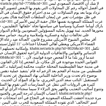
لا شك أن الاقتصاد السعودي ليس
net/article.php?id=7758&cid=301
في أفضل أحواله رغم كل المحاولات التي يقوم بها البعض لتصوير الوض
تزداد يوما بعد يوم التساؤلات عن مدى احترام حقوق الإنسان في الب
في ظل مؤشرات تعبر عن إمعان السلطات الحاكمة هناك بضرب كل 
عرت المملكة السعودية نفسها خلال حقبة الرئيس الأميركي
1&cid=301
باراك أوباما عسكرياً وسياسياً في سياستها تجاه ’حلفائها’ التقليديين
محورها الجديد. ثمة تهويل يحكيه المسؤولين السعوديين وإعلام الديوا
على تحالفات دولية وعسكرية وإسلامية وعربية. حماس سعودي
أقر مجلس الشيوخ الأمريكي مشروع قانون ’العدالة ضد رعاة الإر
تكفل
khabir.net/article.php?id=8026&cid=301
وإمكانية تحميلهم المسؤولية عن ذلك والحكم عليهم بدفع تعويضات ضخمة بسبب إنهاء أرواح الضحايا بدون وجه حق وبالشكل المروع الذي حصل في الاعتداءات.
الدساتير والقوانين والاتفاقيات الدولية الراعية لحقوق الإنسان 
’.. عندما أزور بلدا ما لا أتفحص جودة قوانينه، لأن
d=8084&cid=301
القوانين الجيدة موجودة في كل مكان، بل أتفحص إذا كان القانون ي
فلسطيني من مدينة أم الفحم بعد الزعم أنه قام ’بتنفيذ عملية دهس و
بوضوح تام تحدث وزير الداخلية اللبناني نهاد المشنوق عن تحديد 
المستقبل’ النائب سعد الدين الحريري، ما يؤكد المؤكد أن الحدي
كثيرة هي الروايات التي تنقل عن الممارسات التي تقوم بها ال
وتتنوع أساليب التعذيب والقهر بحق النزلاء لا سيما سجناء الرأي أو ال
khabir.net/article.php?
أعصاب الإنسان لدرجة المرض والجنون وغيرها الكثير الكثير من فنون العذاب التي تقشعر لها الأبدان... وصولا إلى الموت بين يدي الجلاد وتحت ضربات السياط الذي لا يعرف الرأفة.
مرة جديدة أخفقت المملكة السعودية في النجاح في أحد امتحانات حق
اسم ’التحالف’ الذي تقوده المملكة السعودية للحرب على اليمن ع