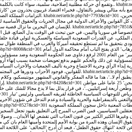
khabir.
وتقمع أي حركة مطلبية إصلاحية، سلمية، سواء كانت بالكلمة أوالقلم، في الداخل.. يعني يكن السيف المسلط على الرقاب مصيرك..
ع بأنه مثالي ويبشر بالتفاؤل، فخبراء اقتصاد غربيون يحذرون من ’كا
حرين،
khabir.net/article.php?id=7793&cid=301
التزامات المملكة الضخمة بالإنفاق والانخفاض الكبير في أسعار النفط والاستدانة بمبالغ هائلة.
القوانين والأعراف الدولية في مجال الحريات والحقوق الأساسية لل
khabir.net/article.php?id=785
للإنسان في البحرين ما تزال قضية سحب الجنسية أو إسقاطها أحد أبرز معالم الانتهاك الفاضح للحقوق هناك.
، خصوصاً في سوريا واليمن، في حين تبحث في الوقت بدل الضائع، قبل الانت
ن الملكي، عن القدرات السعودية السياسيّة والعسكرية لتولي قيادة حلفا
 بتحقيق ما لم تستطع تحقيقه أميركا والغرب في المنطقة طوال سنين، 
هاب’ الذي يفتح الباب أمام محاكمة الدول أمام
le.php?id=8008&cid=301
القضاء الأمريكي ويعطي أهالي الضحايا اعتداءات ’11 أيلول/سبتمبر’ من العام 2001 
حرية إبداء الرأي وحرية الاجتماع وحرية تأليف الجمعيات والأحزاب السيا
khabir.net/article.php?i
للقوانين، فوجود الأحزاب ودورها في المجتمع يعتبر أحد المعايير لتقييم العمل الديمقراطي والسياسي في أي دولة.
طبق أم لا..’، هذا ما قاله المفكر والقانوني المشهور مونتيسكيو، وكلا
في مدينة حيفا الفلسطينية المحتلة حكمت محكمة إسرائيلية بـ’السجن’ 25 عاما على مواطن
khabir.net/article.php?id=8420&cid=301
إرادة الشعب وتتولى السلطات المختصة عميلة تنفيذه نيابة عن المواطن.
طعن أربعة إسرائيليين..’، في قرار يدلل بما لا يدع مجالا للشك على خ
الرياض للتوجهات السياسية الخاطئة لفريقه السياسي ولرئيس ’تيار
d=301
ث والتغني بالديمقراطية والحرية والسيادة وعدم التدخل في شؤون الآ
سلطات المعنية داخل سجون المملكة السعودية
ticle.php?id=8527&cid=301
معتقلين السياسيين، فمن الضرب المبرح إلى التعليق بقيود تجعل السجين و
وق الإنسان وهذه المرة من بوابة الأمم المتحدة وأمينها العام بان 
ن لائحة ’انتهاك حقوق الطفل’، فبعد أن أُدرج ’التحالف’ على اللائحة