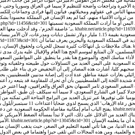
 الأخيرة وتراجعات واضحة للتنظيم لا سيما في العراق وسوريا وحتى عل
 يرسمها الناس في عقولهم ومخيلاتهم، فيأتون إليها فرادى وجماعات لل
لعام 2015 انطلقت الحرب ضد اليمن أو ما أرادت المملكة السعودية تسميتها
cle.php?id=11456&cid=301
khabir.net/article.php?id=116
بـ’عاصفة الحزم’، وقد أدخلت معها العديد من الدول العربية والإسلامية فيما أسمته ’تحالف’ يقود هذه الحرب.
’البنتاغون’ أنه تمت الموافقة على بيع عتاد عسكري إلى المملكة السعودية بقيمة 1.15 مل
حديد في المملكة السعودية والبحرين يعرف تماما أن
hp?id=11873&cid=301
k
هناك ملاحظات بل انتهاكات كثيرة تسجل للحريات ولحقوق الإنسان، وصولا للتضييق على ممارسة الشعائر الدينية لكثيرين وبالأخص الشيعة.
2 ما تزال حاضرة في عقول المسلمين، لأن المتابع لموسم الحج هذا العام والإقبال
السعودية على اليمن العديد من التساؤلات حول طبيعته وخلفياته وتوقي
ئيلي بغارات عنيفة مناطق عدة أدت إلى إصابة مدنيين فلسطينيين، ب
 السفير السعودي ثامر السبهان بحق العراق والعراقيين، فيما اعتبر خر
جدلا كبيرا في الشارع السعودي، لا سيما أنه سيكلف -إن طُبق- المواطن
فعلها مجلس النواب الأمريكي وصادق على مشر
khabir.net
يفتح الباب أمام إمكانية مقاضاة الحكومة السعودية عن دعم ’مفترض’ قُدم للإرهابيين الذين نفذوا هذه الاعتداءات في العام 2001.
أن ما يتعلمه الإنسان
khabir.net/article.php?id=13045&cid=301
الأمريكية بخصوص انتهاك حقوق الإنسان في اليمن أو في الداخل السعودي.
الدنيا، من هنا تأتي أهمية التعليم في الصغر، حيث يذهب الإنسان منذ
والعلمية، ومن هذه المجالات التي تلقى حيزا واهتماما في بعض الدول وم