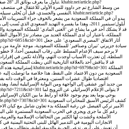
khabir.net/article.php?
عرضته في برنامجها "60Minutes" (٦٠ دقيقة) تناول ما يعرف بوثائق الـ "28 صفحة"، وهي وثائق سرية لم يُكشف عنها تتعلق بالتحقيقات التي جرت بعد وقوع الحدث عام 2001.
khabir.net/article.php?
النفسي والجسدي، قبل أن يُخلى سبيله شرط أن يقوم بالتجسس على نشطاء الحراك المطلبي في المنطقة’، من هنا بدأت معاناة داوود المرهون، الذي لم يكن عمره يتجاوز 17 عاماً.
أيلول/سبتمبر 2011، وهذا ما يفسره التهديد السعودي الذ
قد لا يشكك أحد في ما يشاع عن ’الغنى المادي’ للمملكة السعودية و
المملكة، باعتبار أن لدى المملكة العديد من مصادر تدرّ الأموال الطا
أثار الاتفاق ’المصري السعودي’ على جعل
cle.php?id=6851&cid=301
سيادة جزيرتي ’تيران وصنافير’ للمملكة السعودية، موجة عارمة من ردود
لا يرحم سيف الإعدام المسلط على رقاب المقيمين أحداً، لا خطوط 
السلطة، إن تعذرت الأسباب أوجدت التهم، والأدلة تكمن في إقرارات 
قد لا يناقش أحد بالعلاقة التاريخية التي ربطت المملكة السعود
المملكة
khabir.net/article.php?id=6979&cid=301
إستراتيجية هذه ال
اقتصاديا طوال عشرات السنين، ومعترفا في الوقت ذاته بف
من جديد أنور عشقي إلى الواجهة ومن البوابة الإسرائيلية أيضا، وه
لا يتوانى الإعلام الإسرائيلي عن الترويج لما
le.php?id=7211&cid=301
يوحي يوما بعد يوم بوجود علاقة أو رابط ما بين الكيان الإسرا
كشف الرئيس الأسبق للمخابرات السعودية
ticle.php?id=7307&cid=301
الأمير تركي الفيصل عن رغبة المملكة بدء تعاون شامل مع كيان الا
رغم كل ما جرى ويجري في الحرب السعودية المستمرة على الي
الأسلحة وحُشدت لها الكثير من التحالفات الإسلامية والعرب
الانجازات اليومية في التدمير الهائل للبنى التحتية اليمنية
أن تعيش على أرض تدعي الحرية والديمقراطية، وتطالب بها في ال