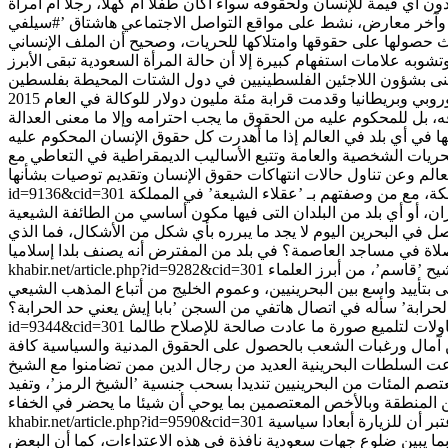
يث حصولها على حقوقها وامتلاكها للحريات، وصحيح أن الملف الإنساني
ي تُعنى بشؤون اللاجئين الفلسطينيين في دول الشتات المحيطة بفلسطين
ه، بل للمحكوم عليه من الحقوق ما يجب احترامه وإلا ما معنى العدالة
لحريات الشخصية والعامة وتتبع الأساليب الديمقراطية في التعاطي مع
لكة، مع من وصفتهم بـ ’عقلاء الشيعة’ في المملكة
id=9136&cid=301
 في البحرين اليوم لا يجد ما يبرره بأي شكل من الأشكال، فما الذي
ح ’قاسم’، من أبرز العلماء
khabir.net/article.php?id=9282&cid=301
ات لتلميع صورة ما عادت صالحة للإصلاح طالما
id=9344&cid=301
ت السلطات البحرينية العديد من رجال الدين ممن تضامنوا مع الشيخ
صم المئات من البحرينيين تنديدا بسحب جنسية ’الشيخ الرمز’، وتفيد
ر أن للزيارة أبعادا سياسية
khabir.net/article.php?id=9590&cid=301
بطة بمستقبل المملكة نفسها والعلاقة الفاترة مع واشنطن لا سيما بعد التهديد الأمريكي بنشر تقرير عن أحداث 11 سبتمبر/أيلول 2001 بما يبين ضلوع جهات سعودية نافذة في هذه الاعتداءات، كما أن البعض