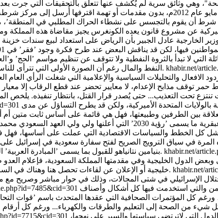
ي نُسب إلى وزير الخارجية عادل الجبير بأن الرياض على استعداد لبيع سندات خز
المواطنين فيها، لكن قد يناقش البعض عند طرح فكرة وجود ’فقر’ في
301
ئلة التي لا تبدأ بالثروة النفطية ولا تتوقف عن تنظيم مواسم ’الحج’ و’الع
khabir.net/arti
النفط والمال رغم أن الصورة الأولى التي تترأى للناس أن ’السعوديين’ لديهم من المال ما يجعلهم في مرحلة الترف والبذخ.
 الافعال والتحليلات السياسية والإعلامية التي شغلت الرأي العام العر
حمر توقف مذابح الإعدام، لا معايير تحضر عند قطع الرقاب إلا معيار إ
تنتزع تحت التعذيب... حتى يُصدر قرار القتل، بانتظار تنفيذه. يلخص ا
ية بالولايات المتحدة الأميركية، ولكن قد يطرح التساؤل عن مدى
cid=301
علاقة بين الطرفين وطبيعتها، فهل هي قائمة على أساس ثابت متين أم أ
السعودية من دون الاعتماد على النفط، هذا خلاصة ما توصلت إليه عبقرية ما ي
شل كل الخطط والسياسات الاقتصادية التي عملت على أساسها، فهل فعل
ذه المرة في سياق الترويج الصريح لفتح سفارة سعودية في إسرائيل على 
khabir.net/artic
بنيامين نتانياهو للقبول بما يسمى ’المبادرة العربية’ التي أطلقها الملك السعودي المتوفي عبد الله بن عبد العزيز في بيروت.
ئيلي وبعض الدول الخليجية وفي مقدمتها المملكة السعودية، فإعلام ال
khabir.net/ar
خليجية أو الإعلان عن لقاءات تحصل هنا وهناك في السر وأخرى في العلن بين مسؤولين صهاينة وآخرين سعوديين أو خليجيين.
حتلال الإسرائيلي في شتى المجالات، وذلك في حوار مباشر وصريح مع م
من والتي استخدمت فيها كل أشكال وأصناف
icle.php?id=7485&cid=301
ية، ورغم كل المؤتمرات الصحافية التي عقدها المتحدث باسم ’قوات التح
 في كل شيء من الصحة إلى التعليم والطرقات والكهرباء... ورغم كل أرقا
دول التي لاترتضي سياستها والسير على نهجها،
le.php?id=7715&cid=301