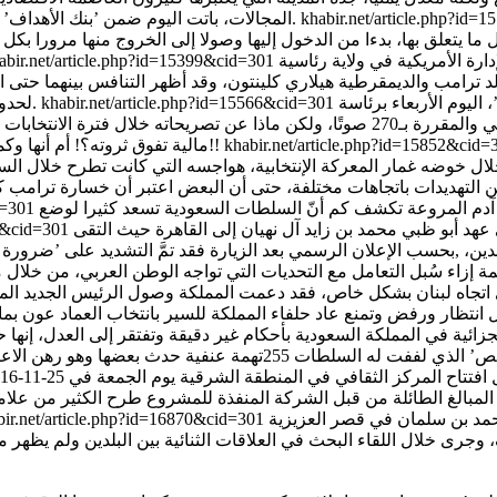
khabir.net/article.php?id
المجالات، باتت اليوم ضمن ’بنك الأهداف’ التي قد يستهدفها اليمنيون ردا على الحرب التي تقودها المملكة عليهم.
ما يتعلق بها، بدءا من الدخول إليها وصولا إلى الخروج منها مرورا بكل ت
ارة الأمريكية في ولاية رئاسية
abir.net/article.php?id=15399&cid=301
 ترامب والديمقرطية هيلاري كلينتون، وقد أظهر التنافس بينهما حتى ا
اليوم الأربعاء برئاسة
khabir.net/article.php?id=15566&cid=301
لحدود تنافس بين اثنين على منصب يفترض أنه لرئاسة أهم دولة في العالم.
الولايات المتحدة الأمريكية، بعد وصوله إلى أصوات المجمع الانتخابي والمقررة بـ270 صوتًا
khabir.net/article.php?id=15852&cid
مالية تفوق ثروته؟! أم أنها وكما وصفها في تصريحاته بالبقرة الحلوب متى ماجف ضرعها تخلص منها!!
ال خوضه غمار المعركة الإنتخابية، هواجسه التي كانت تطرح خلال الس
تهديدات باتجاهات مختلفة، حتى أن البعض اعتبر أن خسارة ترامب كانت
آل آدم المروعة تكشف كم أنّ السلطات السعودية تسعد كثيرا لوضع
id=301
 عهد أبو ظبي محمد بن زايد آل نهيان إلى القاهرة حيث التقى
27&cid=301
ن، ,بحسب الإعلان الرسمي بعد الزيارة فقد تمَّ التشديد على ’ضرورة 
عودي اتجاه لبنان بشكل خاص، فقد دعمت المملكة وصول الرئيس الجديد
زائية في المملكة السعودية بأحكام غير دقيقة وتفتقر إلى العدل، إنها
بالغ الطائلة من قبل الشركة المنفذة للمشروع طرح الكثير من علامات
حمد بن سلمان في قصر العزيزية
bir.net/article.php?id=16870&cid=301