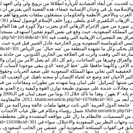
لإسلامية بل في وجدان الإنسانية جمعاء، هذه القضية التي يفترض أن تكو
العرب وبالأخص الأنظمة والحكومات منشغلون بملفات يعتبرونها أهم م
الإرهاب التكفيري الذي يتلطى زوراً خلف الإسلام الوصول لمقام
d=301
 صورة من صور الإجرام الإرهابي الذي يضرب دولاً كثيرة في هذا العالم
المملكة السعودية، حيث وقع في نفس اليوم تفجيراً استهدف مسجداً
اق بعد التفجيرات الإرهابية التي وقعت فيه
icle.php?id=10146&cid=301
 رئيس الدبلوماسية السعودية وزير الخارجية عادل الجبير قبل فترة حيث
م كل يحكى وكل ما تشهده المنطقة من ’شد حبال’ بين الرياض
17&cid=301
رعة التي وقعت وأثرت في العلاقة بين الجارين اللدودين، من حادثة م
العراق وغيرها من الساحات، رغم كل ذلك لم يصل الأمر بين إيران وال
ة الحقيقية التي تعاني منها المملكة السعودية على صعيد الحريات وحقوق
ر الأحيان لحد وضع حد لحياة الإنسان أو سجنه ناهيك عن التعذيب الذ
 في هذه الأيام الذكرى السنوية لحرب تموز في العام 2006 التي شنتها ’إسرائيل’ على لبنان وما شهدته من تطورات وم
ت معادلات جديدة على مستوى طبيعة توازن القوة وكيفية ردع العدو، 
ى أبعد من
khabir.net/article.php?id=10794&cid=301
2012، فالمقاومة حطمت أسطورة الجيش الإسرائيلي بما لا يدعو مجالا للشك أو للتحليل.
ه ’جامعة الدول العربية’ التي باتت ترهقها ملفات عالقة ومتراكمة من
khabir.net/article.php?
شمل رؤساء وحكام في ظل غياب الأجندات الواضحة مع تكرار البعض شعارات بالية عن التضامن والإجماع العربي.
ى من المسميات، فالنظام ما زال على مواقفه المتشددة وعلى مخططه 
يب وجهات النظر بين السعودية والاحتلال، سواء في
hp?id=11010&cid=301
سابق في القوات المسلحة السعودية أنور عشقي من الجانب السعودي، ومد