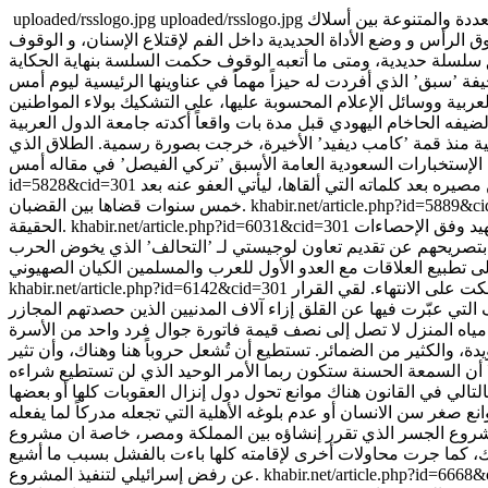
عددة والمتنوعة بين أسلاك
uploaded/rsslogo.jpg
uploaded/rsslogo.jpg
ق الرأس و وضع الأداة الحديدية داخل الفم لإقتلاع الإسنان، و الوقوف
لصحفية منذ قمة ’كامب ديفيد’ الأخيرة، خرجت بصورة رسمية. الطلاق الذي
مصيره بعد كلماته التي ألقاها، ليأتي العفو عنه بعد
id=5828&cid=301
khabir.net/article.php?id=5889&
خمس سنوات قضاها بين القضبان.
يين في الحرب التي تخوضها المملكة السعودية على اليمن، والتي تسببت أكثر من 7 آلاف شهيد وفق الإحصاءات
khabir.net/article.php?id=6031&cid=301
الحقيقة.
على الانتهاء. لقي القرار
khabir.net/article.php?id=6142&cid=301
ة، والكثير من الضمائر. تستطيع أن تُشعل حروباً هنا وهناك، وأن تثير
تالي في القانون هناك موانع تحول دول إنزال العقوبات كلها أو بعضها
بمشروع الجسر الذي تقرر إنشاؤه بين المملكة ومصر، خاصة ان مشروع
رك، كما جرت محاولات أخرى لإقامته كلها باءت بالفشل بسبب ما أشيع
khabir.net/article.php?id=6668
عن رفض إسرائيلي لتنفيذ المشروع.