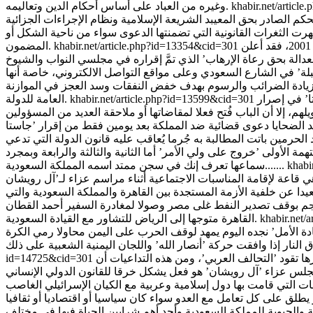
khabir.net/articl
وغيره من العباد على أساس أحكام الدين وتعاليمه.
كم الصادر بحق المعيبد الشريعة الإسلامية ونظام الإجراءات الجزائية
ت الثغرات القانونية التي تضمنتها الدعوى سواء من ناحية الشكل أو
مالك ضاهر .. يتواصل مسلسل الأخذ والرد في مسألة مقاضاة الحكومات المتورطة بدعم الإرهاب على خلفية أحداث ’11 سبتمبر’ من العام 2001، فقد أعلن
khabir.net/article.php?id=13354&cid=301
المضمون.
لة’ في الشارع السعودي وعلى مواقع التواصل الالكتروني، خاصة أنها
زيادة الضرائب والرسوم بهدف خفض النفقات وسد العجز في الموازنة
ا’ في إصرار
khabir.net/article.php?id=13599&cid=301
العامة للدولة.
ن أو حتى تمويلهم، إلا أن الباب فُتح فعلا لمقاضاتها أو ملاحقة العديد من المسؤولين
الحرمين باتت المطالبة به جُرما يُعاقب عليه قانون الدولة التي تدعي
الأولى ’خروج على ولي الأمر’ أما الثانية والثالثة والرابعة وبمجرد
khabi
سماعها تعرف إنك في سجن ممتد اسمه المملكة السعودية.......
دا عن خلفية الأزمة المستجدة بين القاهرة والمملكة السعودية والتي
م بوقف تصدير النفط غلى مصر وصولا لمغادرة السفير أحمد القطان
khabir.net/
القاهرة متوجها إلى الرياض للتشاور مع القيادة السعودية.
 الحزم’ ومن ثم حملة ’إعادة الأمل’ نجده اليوم يمهد لوقف الحرب على اليمن محاولا رمي الكرة
ا تقود ’التحالف العربي’، ومن هذه التداعيات أن
id=14725&cid=301
لاقات التي قامت بها دول إسلامية وعربية مع الكيان الإسرائيلي الغاصب
العاصمة الاقتصادية والحيوية للمملكة السعودية وأحد أهم شرايين الحياة فيها في مختلف