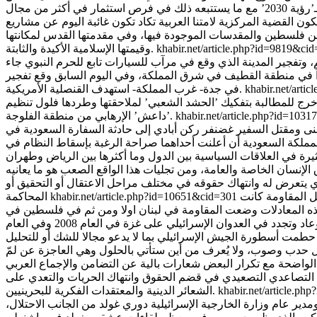
ن القضية المركزية لامتنا العربية تكاد تكون غائبة اليوم عن مشاريع
ن فلسطين والمقدسات الموجودة فيها، وفي مقدمتها القدس لمكانتها
khabir.net/article.php?id=9819&ci
وقيمتها الإسلامية الأكيدة والثابتة.
، وتفجير المدينة الذي وقع في مرآب للسيارات تابع للحرم النبوي جاء
 في منطقة القطيف في شرق المملكة، وفي اليوم السابق وقع تفجير
khabir.net/art
في جدة- غرب المملكة- استهدف القنصلية الأمريكية.
 خرج للمطالبة بتفكيك ’الحشد الشعبي’ لملاحقتها وطردها فلول تنظيم
khabir.net/article.php?id=103
’داعش’ الإرهابي من منطقة الفلوجة.
نى ومقتل السفير غضنفر ركن أبادي إلى حادثة السفارة السعودية في
مملكة السعودية أن أعلنت أحداهما صراحة الرغبة بإسقاط النظام في
 الإنسان الخاصة والعامة، ومن تجليات هذا الواقع الصعب هو ما يعانيه
ي يتعرض له وانتهاك حقوقه في مختلف مراحل الاعتقال أو التحقيق أو
فاجآت من قبل المقاومة كانت
khabir.net/article.php?id=10651&cid=301
المحاكمة
هذه المعادلات وضعت المقاومة في لبنان اولا ومن ثم في فلسطين في
موقف القادر على إنزال الهزيمة بالجيش الذي وصف في يوم من الأيام بأنه ’لا يقهر’، وهذا ما تأكد خلال 33 يوما من صيف لبنان في الـ2006 وعاد وتجدد في العدوان الإسرائيلي على غزة في العام 2008 وفي العام
 كل حدب وصوب، ولا يُعرف من أين ستأتي بالحلول وهي العاجزة عن لمّ
التصاعدي التصعيدي في قضم الحقوق وانتهاك الحريات والتعدي على
khabir.net/article.p
الشعائر الدينية والمعتقدات الفكرية للبحرينيين.
ير عام وزارة الخارجية الإسرائيلية دوري غولد من الجانب الاحتلال،