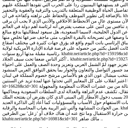
فاصيل الحياة الوظيفية المتعلقة بالتدريب والترقية والعقوبة والتحفيز
kh
بالإضافة إلى تطوير الموظف والحفاظ على نزاهته وكفاءته في آن.
لآن مستوى عالٍ من الانحطاط الأخلاقي والأدبي الذي لا يجب أن يرقى
، ولكن ماذا عن تصريحاته خلال فترة الانتخابات عن الدول الخليجية، لاسيما السعودية، هل سيعود لمطالبتها بدفع مبالغ
باق الرئاسي باتت اليوم واقع قد يؤرق جهات كثيرة في مختلف أصقاع
 أفضل بكثير من حصوله على فرصة قيادة الإدارة الأمريكية لولاية
khabir.net/article.php?id=15919&c
رئاسية مقبلة مدتها أربع سنوات.
khabir.net/article.php?id=159
أكثر الناس ضعفا تحت سيف الجلاد’..
تعزيز جهود لمّ الشمل العربي وتعزيز وحدة الصف والعمل على احتواء
 المنتخب ميشال عون الذي هو بالأساس مرشح خصوم المملكة في لبنان
 حالة من بين عشرات الحالات المعلومة والمجهولة
id=16628&cid=301
مالك ضاهر .. جدل كبير ثار في الشارع السعودي بسبب إلغاء حفل افتتاح المركز الثقافي في المنطقة الشرقية يوم الجمعة في 25-11-2016 بسبب دخول الأمطار إلى المبنى الذي كان يفترض أن يفتتحه الملك
 الاستفهام حول الأسباب والمسؤوليات كما أعاد إلى الذاكرة العديد
kha
من الحوادث المشابهة والتي تثير الريبة بغياب المحاسبة والرقابة.
مالك ضاهر ..
khabir.net/article.php?id=16981&cid=301