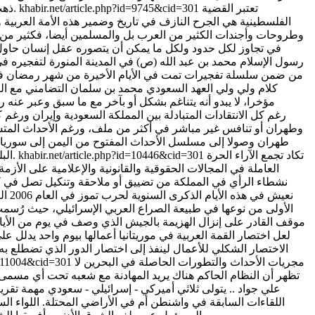
تعتبر القضية
khabir.net/article.php?id=9745&cid=301
ذهب للحديث عن أبعاد اقتصادية للزيارة انطلاقا من ترويج ولي ولي العهد لـ’رؤية 2030’ مع ما يستتبعه ذلك في فرص استثمار في أكثر من مجال.
الفلسطينية هي الجرح النازف في تاريخ وضمير هذه الأمة العربية وا
وطروحات وأجندات الكثير من العرب بل والمسلمين أيضا، فكثير من 
في تجاوز لكل حدود ولكل ما يمكن أن يتصوره عقل إنسان حاول 
رسول الإسلام محمد بن عبد الله (ص) في المدينة المنورة لتفجيره في
من ضمن سلسلة تفجيرات تمت في الأيام الأخيرة من شهر رمضان في 
كلام ولي ولي العهد السعودي محمد بن سلمان التضامني مع العر
مؤخرا، لا يبدو أنه يتناغم بشكل أو بآخر مع ما سبق وعبر عنه
رغم كل الانتقادات المتبادلة بين المملكة السعودية وإيران ورغ
وطهران أو تنافس غير مباشر في أكثر من ملف، ورغم الأحداث المتسا
طهران وصولا إلى مسلسل الأحداث المفتوح من اليمن إلى سوريا و
تكاد تجمع الآراء الحرة
khabir.net/article.php?id=10446&cid=301
البلد الآخر، وكأنهما حافظا على ’خط الرجعة’ الذي يبقى موجودا لأسباب كثيرة في العلاقات السياسية بين الدول وما أكثرها بين الرياض وطهران.
العاملة في المجالات الحقوقية والقانونية والإعلامية على الأزم
نشطاء الرأي في المملكة من تضييق أو ملاحقة وتنكيل تصل في كثي
نعيش
الأولى من نوعها في طبيعة الصراع العربي الإسرائيلي، حيث رُسم
لعل اختصار القمة العربية في موريتانيا أعمالها بيوم واحد يدلل عل
الاختصار الشكلي للأعمال لينفذ إلى اختصار الدور الذي تضطلع ب
مجريات الأحداث والتطورات الحاصلة في البحرين لا
id=11004&cid=301
تظهر أن النظام الحاكم هناك يريد المهادنة مع شعبه تحت أي مسم
علي جواد .. يتولى ثلاثي أميركي - إسرائيلي - سعودي مهمة تقر
اللقاءات السابقة في واشنطن أم في الأراضي المحتلة. اللواء ال