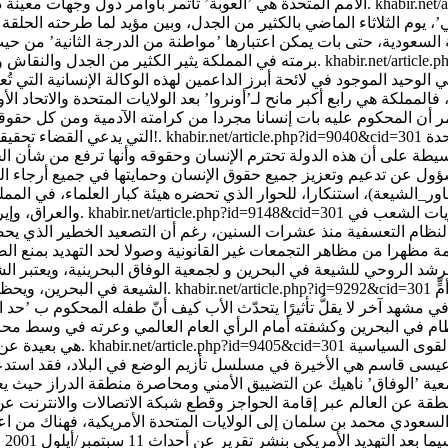
khabir.net
الأمم المتحدة هي ’ألعوبة’ تأتمر بأوامر دول وجهات معينة دون أي قيمة للإنسان ولحقوقه سواء أكان طفلا أم كهلا، رجلا أم امرأة.
 السعودية، حتى بات يمكن اعتبارها ’مواطنة من الدرجة الثانية’ من ح
khabir.net/articl
برمته في المملكة يثير الكثير من الجدل والنقاش وتشوبه علامات استفهام كبيرة إلا أن حالة المرأة السعودية تبقى الأبرز.
ي الوحيد الموجود في لائحة أبرز الداعمين لهذه الوكالة الإنسانية الت
لأمر أن المحكوم عليه بات إنسانا مجردا من كرامته الآدمية ومن كل حقوق
حدة
khabir.net/article.php?id=9040&cid=301
التي يدعي القضاء تحقيقها في أي بلد في العالم إذا ما أهدرت كل حقوق الإنسان المحكوم عليه!.
 بسيطة على أن هذه الدولة تحترم الإنسان وحقوقه وأنها ترفع من شأن ا
_الشيعة)، استنكارا، للحوار الذي تحضره هيئة كبار العلماء، في المم
ريات الشعب في
khabir.net/article.php?id=9148&cid=301
والعراق، وإيران، أو أي بلد من البلدان التى فيها مكون أساسي من الطائفة الشيعية.
لنظام التعسفية منذ عشرات السنين، رغم أن التصعيد الخطير الذي يحصل
 الروحي للشيعة في البحرين و لجمعية الوفاق البحرينية، ويعتبر الشي
ٍ
khabir.net/article.php?id=9292&cid=301
الشيعة في البحرين، ويحظى بتأييد واسع بين البحرينيين، وعموم الخليج من أتباع المذهب الشيعي.
 البحرين وكشفته أمام الرأي العام العالمي وعرته في وسط محاول
لقوى السياسية
khabir.net/article.php?id=9405&cid=301
هي بعيدة عن آمال ورغبات الشعب بالحصول على الحقوق المدنية والسياسية كافة.
 عيسى قاسم هي الأخيرة في مسلسل تأزيم الوضع في البلاد، فقد استدع
ية ’الوفاق’ ناهيك عن التضييق الأمني ومحاصرة منطقة الدراز حيث يعت
لسعودي محمد بن سلمان إلى الولايات المتحدة الأمريكية، فهناك من اعتب
مرت