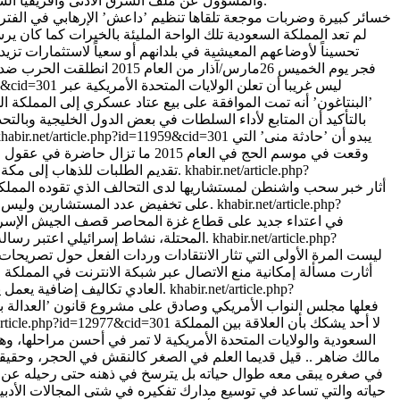
والمسؤول عن ملف الشرق الأدنى وأفريقيا الشمالية في مجلس الأمن القومي الأميركي أليوت أبرامز من جانب الأميركي، الذي ظهرت صوره في معظم لقاءات عشقي بغولد في واشنطن.
خسائر كبيرة وضربات موجعة تلقاها تنظيم ’داعش’ الإرهابي في الفترة
لم تعد المملكة السعودية تلك الواحة المليئة بالخيرات كما كان
فجر يوم الخميس 26مارس/آذار من ا
ليس غريبا أن تعلن الولايات المتحدة الأمريكية عبر
59&cid=301
بالتأكيد أن المتابع لأداء السلطات في بعض الدول الخليجية وبالت
يبدو أن ’حادثة منى’ التي
habir.net/article.php?id=11959&cid=301
وقعت في موسم الحج في العام 015
khabir.net/article.php?
تقديم الطلبات للذهاب إلى مكة لأداء مناسك الحج، والموضوع هنا بقدر ما ينطبق على المواطنين السعوديين ينطبق أيضا على شرائح وازنة من المسلمين في العديد من الدول.
أثار خبر سحب واشنطن لمستشاريها لدى التحالف الذي تقوده المملكة 
khabir.net/article.php?
على تخفيض عدد المستشارين وليس سحبهم كليا، أشارت هذه المصادر إلى أن التخفيض جرى بناء على طلب سعودي بهذا الخصوص وأن الأمر لا يؤثر على الدعم الأمريكي للرياض.
في اعتداء جديد على قطاع غزة المحاصر قصف الجيش الإسرا
khabir.net/article.php?
المحتلة، نشاط إسرائيلي اعتبر رسالة شديدة اللجة إلى الفلسطينيين بأن أي تحرك للمقاومة قد يتبعه رد أعنف بمعنى إن ’إسرائيل’ لن تقبل بتغيير المعادلات القائمة مع قطاع غزة.
ليست المرة الأولى التي تثار الانتقادات وردات الفعل حول تصريحات
أثارت مسألة إمكانية منع الاتصال عبر شبكة الانترنت في المملكة 
khabir.net/article.php?
العادي تكاليف إضافية يعمل يوميا على توفيرها عبر تنزيل العديد من البرامج المتاحة التي تمكنه من إجراء مكالماته وتواصله مع الآخرين بتكاليف زهيدة أو دون مقابل نهائيا.
لا أحد يشكك بأن العلاقة بين المملكة
/article.php?id=12977&cid=301
مالك ضاهر .. قيل قديما العلم في الصغر كالنقش في الحجر، وحقيقة 
في صغره يبقى معه طوال حياته بل يترسخ في ذهنه حتى رحيله عن هذه 
حياته والتي تساعد في توسيع مدارك تفكيره في شتى المجالات الأدبية 