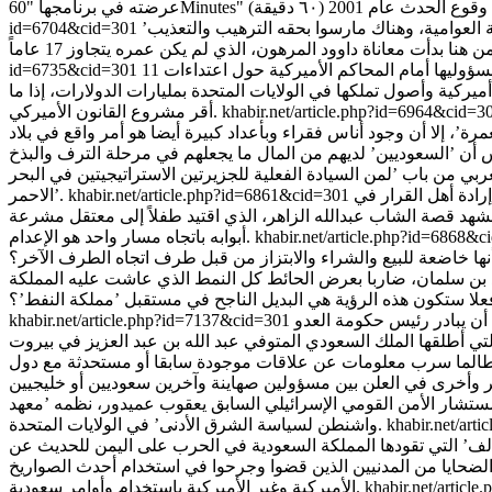
’من وسط الشارع تم جر داوود للمرة الأولى للاعتقال في منتصف مايو عام 2012م، بدون مقدمات أو تهمة اقترفها أُرسل إلى مركز شرطة العوامية، وهناك مارسوا بحقه الترهيب والتعذيب
id=6704&cid=301
يبدو أن في المملكة السعودية من يشعر بالخوف جراء التسريبات الأميركية عن مشروع قانون يعده الكونغرس يجيز مقاضاة هذه المملكة ومسؤوليها أمام المحاكم الأميركية حول اعتداءات 11
id=6735&cid=301
ينة أميركية وأصول تملكها في الولايات المتحدة بمليارات الدولارات، إذا ما
khabir.net/article.php?id=6964&cid=
أقر مشروع القانون الأميركي.
مرة’، إلا أن وجود أناس فقراء وبأعداد كبيرة أيضا هو أمر واقع في بلاد
بي من باب ’لمن السيادة الفعلية للجزيرتين الاستراتيجيتين في البحر
رادة أهل القرار في
khabir.net/article.php?id=6861&cid=301
الاحمر’.
لمشهد قصة الشاب عبدالله الزاهر، الذي اقتيد طفلاً إلى معتقل مشرعة
khabir.net/article.php?id=6868&
أبوابه باتجاه مسار واحد هو الإعدام.
نها خاضعة للبيع والشراء والابتزاز من قبل طرف اتجاه الطرف الآخر؟
سمى ’رؤية 2030’ التي أعلنها ولي ولي العهد السعودي محمد بن سلمان، ضاربا بعرض الحائط كل النمط الذي عاشت عليه المملكة
ا ستكون هذه الرؤية هي البديل الناجح في مستقبل ’مملكة النفط’؟
أن يبادر رئيس حكومة العدو
khabir.net/article.php?id=7137&cid=301
عدو طالما سرب معلومات عن علاقات موجودة سابقا أو مستحدثة مع دول
ستشار الأمن القومي الإسرائيلي السابق يعقوب عميدور، نظمه ’معهد
khabir.net/art
واشنطن لسياسة الشرق الأدنى’ في الولايات المتحدة.
الف’ التي تقودها المملكة السعودية في الحرب على اليمن للحديث عن
م الضحايا من المدنيين الذين قضوا وجرحوا في استخدام أحدث الصواريخ
khabir.net/artic
الأميركية وغير الأميركية باستخدام وأوامر سعودية.