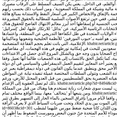
رثة مالية وشيكة في المملكة السعودية’، ومن أسباب ذلك بحسب رأيهم
بشر، ففي حين ترتفع الأصوات السلمية للمطالبة بالحقوق المشروعة
خابات الرئاسية الأميركية، عن ’بدائل’ للارتكاز عليها، لعل ’إسرائيل’
ء الولايات المتحدة في ظل انكفاءها التدريجي عن المنطقة، واعتمادها
هو أشبه بـ’حبوب المورفين’ للأنظمة الخليجية وشعوبها وماكيناتها
khabir.net/artic
الإعلامية، التي باتت تعلم بحجم الفقاعة المتضخمة.
لرفع دعاوى ضد الحكومة السعودية وضد مسؤولين سعوديين للبحث في إمكانية تورطهم في هذه الهجمات، أي مقاضاتهم
سية، كما تكفل الحق بالانتساب إلى هذه الجمعيات طالما أنها تعمل وفقا
م الأخير محق وينطبق عندما يكون القانون في دولة ديمقراطية يعبر عن
لفياته العنصرية بحق الفلسطينيين من قبل العدو المحتل للأرض، ورغم
khabir.net/article.php?id=8494&ci
ذلك لم تصل العقوبة إلى الإعدام.
خرين، ليست سوى شعارات رنانة تستخدم هنا وهناك من قبل من المملكة
khabir.net/ar
ومن يتبعها أو ’يتحالف’ معها، بينما الواقع مختلف تمام.
اقفا لأيام مرورا بإغراق السجين بالماء الحار إلى التسهير بطرق تثير
كي مون اللذان كانا ضحية ضغط مورس عليهما لشطب
id=8603&cid=301
 السوداء للأمم المتحدة جنّ جنون البعض ومورست الضغوط بما أظهر أن