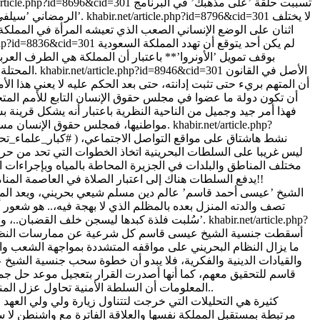
تسببت حلقة ’على مذهبك’ في البرنامج
/article.php?id=8696&cid=301
لا يختلف
khabir.net/article.php?id=8796&cid=301
الرمضاني ’سيلفي’، يوم الثلاثاء الماضي بالكثير من الجدل، وبين مؤيد لما طرحته الحلقة وآخر معارض، نشط على مواقع التواصل الاجتماعي هاشتاق ’#سيلفي’.
اثنان على الوضع الإنساني الصعب الذي تعيشه المرأة في المملكة
لم يكن أحد يتوقع أن تهدد المملكة السعودية
e.php?id=8836&cid=301
بوقف تمويل ’الأونروا’** باعتبار أن المملكة هي الطرف العرب
الأصل في القانون
khabir.net/article.php?id=8946&cid=301
المحتلة، فالمملكة هي رابع أكبر مانح لـ’أونروا’ بعد الولايات المتحدة والاتحاد الأوروبي وبريطانيا وقدمت قرابة مئة مليون دولار للوكالة في العام 2015.
أن المتهم بريء حتى تثبت إدانته، حتى بعد الحكم عليه لا يعني هذا ا
أن تكون دولة ما عضوا في مجلس حقوق الإنسان التابع للأمم المت
فهذا أمر جيد وجميل من الناحية النظرية باعتبار أنه يشكل قرينة
khabir.net/article.php?
مواطنيها، فمجلس حقوق الإنسان مسؤول عن تدعيم وتعزيز جميع حقوق الإنسان وحمايتها في جميع أرجاء العالم وعن تناول حالات انتهاكات حقوق الإنسان وتقديم توصيات بشأنها.
نشط هاشتاق على مواقع التواصل الاجتماعي، ( #كبار_علماء_تحاور
ليس غريبا على السلطات البحرينية اتخاذ الخطوات التي تحد من ح
مختلف المناطق والبلدات في الجزيرة المحاطة بالمياه وبإجراءات ا
يدفع السلطات هناك إلى اعتبار الصلاة في العاصمة المنامة مظهرا من مظاهر التجمعات غير القانونية وصولا لحد التهديد بمنع الصلاة في مساجد العاصمة؟ في بلد من المفترض أنه يصنف بلدا إسلاميا!!
الشيخ ’عيسى أحمد قاسم’ عالم دين مسلم شيعي بحريني، ويعد المرشد
تصف والدته المنزل بعده بالمظلم الذي لا بهجة فيه،.. هو شعور أمّ
khabir.net/article.php?
سُلبت فلذة كبدها ليسجن خلف القضبان..، وفي مشهد آخر لا يقلُّ تأثيرًا يتحدّث الأب كيف أنّ طفله المحكوم ب ’حد الحرابة’ سأله في اتصال هاتفي من السجن ’بابا إيش يعني حد الحرابة؟’.
أسقطت جنسية الشيخ عيسى قاسم كل شرعية عن ممارسات النظام في
ما يزال النظام البحريني على مواقفه المتشددة بمواجهة الشعب وا
والقيادات الدينية والفكرية، فلا يبدو أن خطوة سحب جنسية الشيخ
قاسم للتحقيق معهم، كما أنها أصدرت القرار بتعجيل موعد حل جمع
المعلومات أن السلطة الأمنية تحاول عزل المنطقة عن العالم عبر إقامة الحواجز وقطع شبكة الاتصالات والانترنت عن المنطقة وبالأخص المعتصمين بما يوحي أن شيئا ما يحضر في الخفاء..
كثيرة هي التحليلات التي خرجت لتتناول زيارة ولي ولي العهد ا