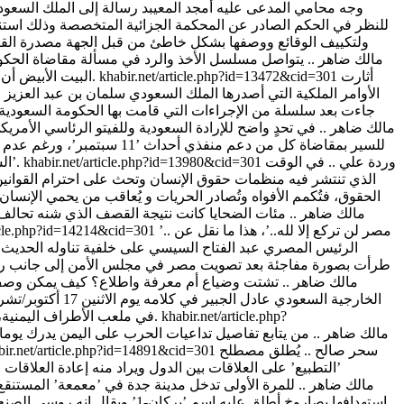
وجه محامي المدعى عليه أمجد المعيبد رسالة إلى الملك السعود
للنظر في الحكم الصادر عن المحكمة الجزائية المتخصصة وذلك استنادا 
ولتكييف الوقائع ووصفها بشكل خاطئ من قبل الجهة مصدرة القرار
أثارت
khabir.net/article.php?id=13472&cid=301
البيت الأبيض أن الرئيس الأمريكي باراك أوباما سيستعمل ’الفيتو الرئاسي’ ضد قانون ’العدالة بحق رعاة الإرهاب’ الذي تمَّ إقراره في مجلسي النواب والشيوخ.
الأوامر الملكية التي أصدرها الملك السعودي سلمان بن عبد العزي
جاءت بعد سلسلة من الإجراءات التي قامت بها الحكومة السعودية
مالك ضاهر .. في تحدٍ واضح للإرادة السعودية وللفيتو الرئاسي الأمري
للسير بمقاضاة كل من دعم م
وردة علي .. في الوقت
khabir.net/article.php?id=13980&cid=301
السعوديين الذين تثار مسألة تورطهم في الاعتداءات، وقد رفعت أرملة أحد الضحايا دعوى قضائية ضد المملكة بعد يومين فقط من إقرار ’جاستا’.
الذي تنتشر فيه منظمات حقوق الإنسان وتحث على احترام القوانين ال
الحقوق، فتُكمم الأفواه وتُصادر الحريات و يُعاقب من يحمي الإنسا
مالك ضاهر .. مئات الضحايا كانت نتيجة القصف الذي شنه تحالف 
’.. مصر لن تركع إلا لله..’، هذا ما نقل عن
ticle.php?id=14214&cid=301
الرئيس المصري عبد الفتاح السيسي على خلفية تناوله الحديث ع
طرأت بصورة مفاجئة بعد تصويت مصر في مجلس الأمن إلى جانب روسي
مالك ضاهر .. تشتت وضياع أم معرفة واطلاع؟ كيف يمكن وصف
الخارجية السعو
khabir.net/article.php?
في ملعب الأطراف اليمنية، فرئيس الدبلوماسية السعودية قال إن المملكة موافقة على وقف إطلاق النار إذا وافقت حركة ’أنصار الله’ واللجان اليمنية الشعبية على ذلك.
مالك ضاهر .. من يتابع تفاصيل تداعيات الحرب على اليمن يدرك يوما ب
سحر صالح .. يُطلق مصطلح
bir.net/article.php?id=14891&cid=301
’التطبيع’ على العلاقات بين الدول ويراد منه إعادة العلاقات 
مالك ضاهر .. للمرة الأولى تدخل مدينة جدة في ’معمعة’ المستنقع
استهدافها بصاروخ أطلق عليه اس