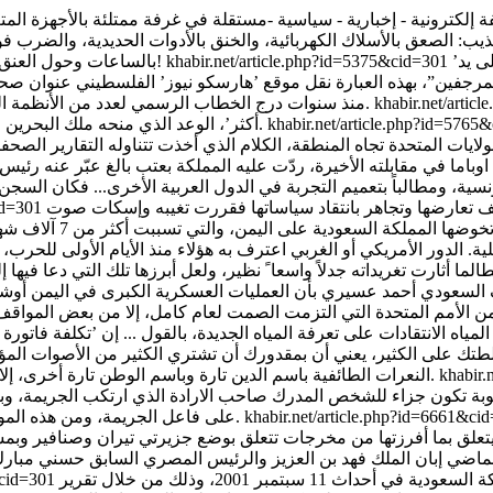
 إلكترونية - إخبارية - سياسية -مستقلة
في غرفة ممتلئة بالأجهزة المت
ذيب: الصعق بالأسلاك الكهربائية، والخنق بالأدوات الحديدية، والضرب فو
’أهم أخبار السعودية اليوم: فيديو.. 8 قُبلات من “محمد بن سلمان” على يد
khabir.net/article.php?id=5375&cid=301
بالساعات وحول العنق سلسلة حديدية، ومتى ما أتعبه الوقوف حكمت السلسة بنهاية الحكاية!
khabir.net/arti
منذ سنوات درج الخطاب الرسمي لعدد من الأنظمة العربية ووسائل الإعلام المحسوبة عليها، على التشكيك بولاء المواطنين.
khabir.net/article.php?id=576
أكثر’، الوعد الذي منحه ملك البحرين لضيفه الحاخام اليهودي قبل مدة بات واقعاً أكدته جامعة الدول العربية.
 الولايات المتحدة تجاه المنطقة، الكلام الذي أخذت تتناوله التقارير ا
ونسية، ومطالباً بتعميم التجربة في الدول العربية الأخرى... فكان السجن 
ف تعارضها وتجاهر بانتقاد سياساتها فقررت تغيبه وإسكات صوت
cid=301
يتأكد تورط الولايات المتحدة وحلفائها الأوروب
لسعودي أحمد عسيري بأن العمليات العسكرية الكبرى في اليمن أوشكت 
سلطتك على الكثير، يعني أن بمقدورك أن تشتري الكثير من الأصوات المؤيد
khabir.
النعرات الطائفية باسم الدين تارة وباسم الوطن تارة أخرى، إلا أن السمعة الحسنة ستكون ربما الأمر الوحيد الذي لن تستطيع شراءه.
عقوبة تكون جزاء للشخص المدرك صاحب الارادة الذي ارتكب الجريمة، وبال
khabir.net/article.php?id=6661&ci
على فاعل الجريمة، ومن هذه الموانع صغر سن الانسان أو عدم بلوغه الأهلية التي تجعله مدركاً لما يفعله.
ا يتعلق بما أفرزتها من مخرجات تتعلق بوضع جزيرتي تيران وصنافير و
 الماضي إبان الملك فهد بن العزيز والرئيس المصري السابق حسني مبا
أشارت قناة "سي بي أس" الأمريكية إلى الدور الذي لعبته المملكة السعودية في أحداث 11 سبتمبر 2001، وذلك من خلال تقرير
&cid=301