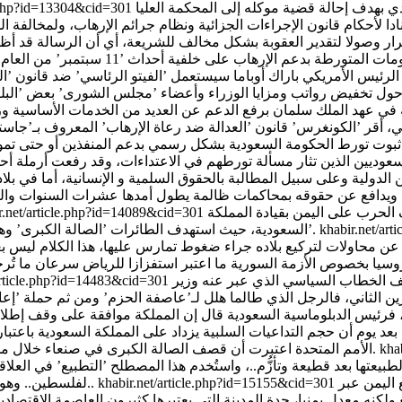
ي بهدف إحالة قضية موكله إلى المحكمة العليا
e.php?id=13304&cid=301
لأحكام قانون الإجراءات الجزائية ونظام جرائم الإرهاب، ولمخالفة الح
 وصولا لتقدير العقوبة بشكل مخالف للشريعة، أي أن الرسالة قد أظهر
ز حول تخفيض رواتب ومزايا الوزراء وأعضاء ’مجلس الشورى’ بعض ’البلب
 في عهد الملك سلمان برفع الدعم عن العديد من الخدمات الأساسية و
كي، أقر ’الكونغرس’ قانون ’العدالة ضد رعاة الإرهاب’ المعروف بـ’جاست
نفذي أحداث ’11 سبتمبر’، ورغم عدم ثبوت تورط الحكومة السعودية بشكل رسمي بدعم المنفذي
دولية وعلى سبيل المطالبة بالحقوق السلمية و الإنسانية، أما في بلاد 
ن ويدافع عن حقوقه بمحاكمات ظالمة يطول أمدها عشرات السنوات والتهمة 
الحرب على اليمن بقيادة المملكة
r.net/article.php?id=14089&cid=301
khabir.net/ar
السعودية، حيث استهدف الطائرات ’الصالة الكبرى’ وهي قاعة لإقامة المناسبات الاجتماعية أثناء مراسم عزاء لـ’آل رويشان’.
ن محاولات لتركيع بلاده جراء ضغوط تمارس عليها، هذا الكلام ليس بعي
ا بخصوص الأزمة السورية ما اعتبر استفزازا للرياض سرعان ما تُرج
 الخطاب السياسي الذي عبر عنه وزير
article.php?id=14483&cid=301
دي عادل الجبير في كلامه يوم الاثنين 17 أكتوبر/تشرين الثاني، فالرجل الذي طالما هلل لـ’عاصفة
عد يوم أن حجم التداعيات السلبية يزداد على المملكة السعودية باعتباره
kha
الأمم المتحدة اعتبرت أن قصف الصالة الكبرى في صنعاء خلال مجلس عزاء ’آل رويشان’ هو فعل يشكل خرقا للقانون الدولي الإنساني.
لطبيعتها بعد قطيعة وتأزُّم..، واستُخدم هذا المصطلح ’التطبيع’ في الع
 اليمن عبر
khabir.net/article.php?id=15155&cid=301
لفلسطين.. وهو يطلق على كل تعامل مع العدو سواء كان سياسيا أو اقتصاديا أو ثقافيا..
م ’بركان-1’ ويقال إنه روسي الصنع ولكنه معدل يمنيا، جدة المدينة التي يعتبرها كثيرون 