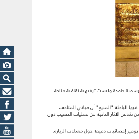
رسمیة جامدة ولیست ترفيهية ثقافیة متاحة
يها الباحثة "المنيع" أن مباني المتاحف
من تكدس الآثار الناتجة عن عمليات التنقيب دون
وفير إحصائيات دقیقة حول معدلات الزیارة.