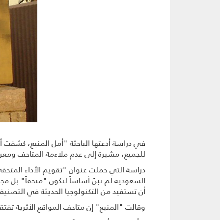
في دراسة أدعتها الباحثة "أمل المنيع، كشفت 
للجمیع، مشيرة إلى عدم ملاءمة المتاحف ومعروض
دراسة التي حملت عنوان "تقويم الأداء المتحفي
السعودية لم تبنَ أساساً لتكون "متحفاً" بل مجر
أن تستفيد من التكنولوجیا الحدیثة في التصنيف
وقالت "المنيع" إن متاحف المواقع الأثرية تف