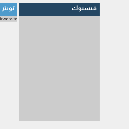
فيسبوك
تويتر
irwebsite