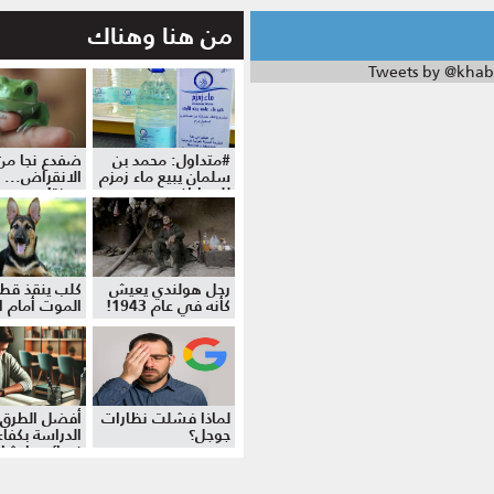
من هنا وهناك
Tweets by @khab
#متداول: محمد بن
ضفدع نجا من
سلمان يبيع ماء زمزم
الانقراض... 
للمواطنين
موزة!
رجل هولندي يعيش
كلب ينقذ قط
كأنه في عام 1943!
الموت أمام ال
لماذا فشلت نظارات
أفضل الطرق 
جوجل؟
الدراسة بكفاءة
نصائح وإرشا