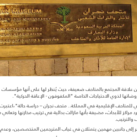
أن علاقة المجتمع بالمتاحف ضعيفة، حیث یُنظر لها على أنها مؤسسات 
اتها لذوي الاحتیاجات الخاصة "المكفوفون - الإعاقة الحركیة".
 للمتاحف الإقليمية في المملكة.. متحف نجران – دراسة حالة"،اعتبرت ف
د مراكز للأبحاث، مضيفة بأنها مازالت بدائية في ترتيب مخازنها وتعاني 
 والترتیب.
تقر إلى جانبين مهمين يتمثلان في غياب المترجمین المتخصصین، وعدم ت