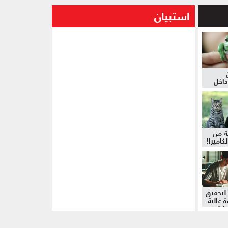
استبيان
داخل
ة من
كاميرا!
لتحقيق
 عالية:
دات