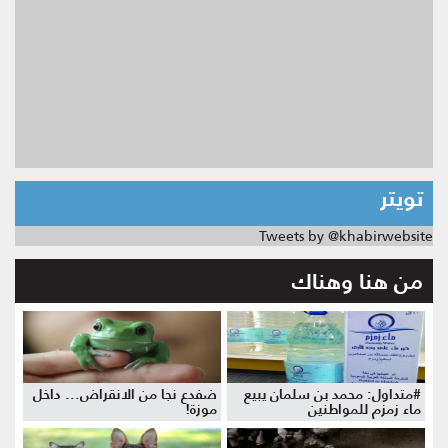
تويتر
Tweets by @khabirwebsite
من هنا وهناك
#متداول: محمد بن سلمان يبيع
ضفدع نجا من الانقراض... داخل
ماء زمزم للمواطنين
موزة!