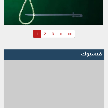
(current)
1
2
3
«
««
فيسبوك