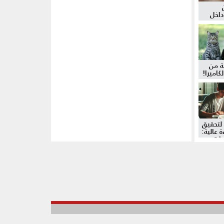
داخل
ة من
كاميرا!
لتحقيق
 عالية:
دات