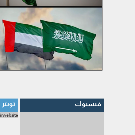
فيسبوك
تويتر
irwebsite