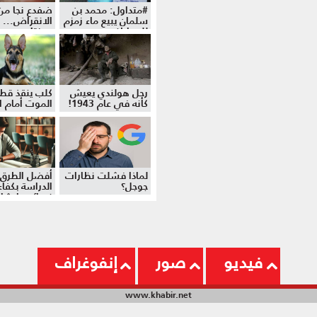
#متداول: محمد بن
ضفدع نجا من
سلمان يبيع ماء زمزم
الانقراض... 
للمواطنين
موزة!
رجل هولندي يعيش
كلب ينقذ قط
كأنه في عام 1943!
الموت أمام ال
لماذا فشلت نظارات
أفضل الطرق 
جوجل؟
الدراسة بكفاءة
نصائح وإرشا
فيديو
صور
إنفوغراف
www.khabir.net