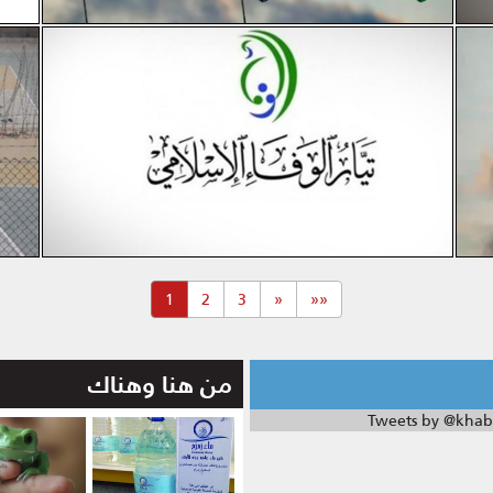
(current)
1
2
3
«
««
من هنا وهناك
Tweets by @khab