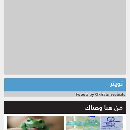
تويتر
Tweets by @khabirwebsite
من هنا وهناك