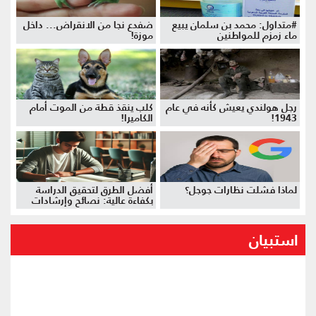
#متداول: محمد بن سلمان يبيع
ضفدع نجا من الانقراض... داخل
ماء زمزم للمواطنين
موزة!
رجل هولندي يعيش كأنه في عام
كلب ينقذ قطة من الموت أمام
1943!
الكاميرا!
لماذا فشلت نظارات جوجل؟
أفضل الطرق لتحقيق الدراسة
بكفاءة عالية: نصائح وإرشادات
استبيان