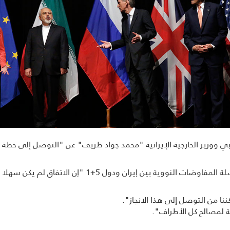
بي ووزیر الخارجیة الإیرانیة "محمد جواد ظریف" عن "التوصل إلی خطة
وقالت "موغریني" فی مراسم قراءة بیان محصلة المفاوضات النوو
نا من التوصل إلی هذا الانجاز".
 لمصالح کل الأطراف".