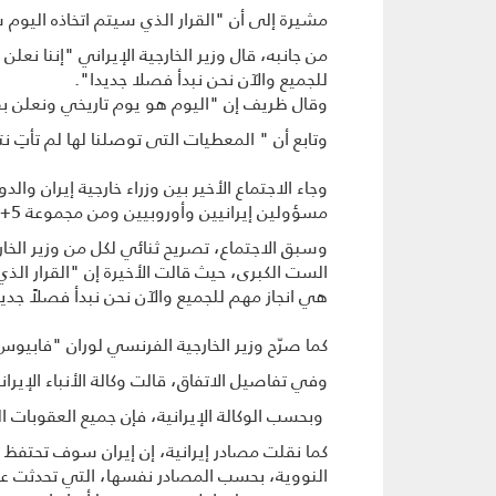
مشيرة إلى أن "القرار الذي سيتم اتخاذه اليوم
من جانبه، قال وزیر الخارجیة الإيراني "إننا نع
للجميع والآن نحن نبدأ فصلا جديدا".
وقال ظریف إن "الیوم هو یوم تاریخي ونعلن بفخ
وتابع أن " المعطیات التی توصلنا لها لم تأتِ 
وجاء الاجتماع الأخير بين وزراء خارجية إيران وال
مسؤولين إيرانيين وأوروبيين ومن مجموعة 5+1 (الولايات المتحدة وروسيا والصين وفرنسا وبريطانيا وألمانيا).
وسبق الاجتماع، تصريح ثنائي لكل من وزير الخار
الست الكبرى، حيث قالت الأخيرة إن "القرار ال
هي انجاز مهم للجميع والآن نحن نبدأ فصلاً جديدا
كما صرّح وزير الخارجية الفرنسي لوران "فابيو
وفي تفاصيل الاتفاق، قالت وكالة الأنباء الإي
وبحسب الوكالة الإيرانية، فإن جميع العقوبات 
النووية، بحسب المصادر نفسها، التي تحدثت عن رف