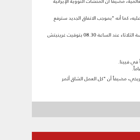
مية، مضيفاً أن المنشآت النووية الإيرانية
، كما أنه "بموجب الاتفاق الجديد سترفع
وكان الاتحاد الأوروبي أعلن أن إيران والدول الكبرى ستعقد جلسة "ختامية" اليوم الثلاثاء بحضور كامل الأطراف المفاوضة الثلاثاء عند الساعة 08.30 بتوقيت غرينيتش
خي، مضيفاً أن "كل العمل الشاق أثمر