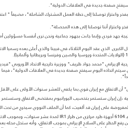
 سيفتح صفحة جديدة في العلاقات الدولية".
لن بفخر واعتزاز توصلنا إلى خطة العمل المشترك الشاملة"، مضيفاً " اعتق
ر واعتزاز أننا توصلنا إلی هذه المحصلة".
نتیجة جهد فردي وإنما جاءت بجهود جماعیة ونحن نری أنفسنا مسؤولین أمام
دول الكبرى الذي عقد اليوم الثلاثاء في فيينا والذي أُعلن بعده رسميا ال
جية الإيراني "محمد جواد ظريف" ووزيرة خارجية الاتحاد الأوروبي "فيدي
ذي سيتم اتخاذه اليوم سيفتح صفحة جديدة في العلاقات الدولية"، فيما ص
ً".
س" أن الاتفاق مع إيران قوي بما يكفي للعشر سنوات الأولى على الأقل
رانية ،إن إيران ستستمر بتخصيب اليورانيوم بمقتضى الاتفاق وستستمر ف
المفروضة على إيران قد ألغيت، كما أن الملف النووي سيخرج من تحت ال
كما نقلت مصادر إيرانية، إن إيران سوف تحتفظ بـ 6104 أجهزة طرد مر
ع الحظر على السلاح الإيراني بموجب الاتفاق، وأنه ستحل محله بعض القيود