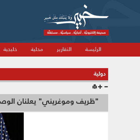
الرئيسة
التقارير
محلية
خليجية
دولية
"ظریف وموغریني" يعلنان الوصو