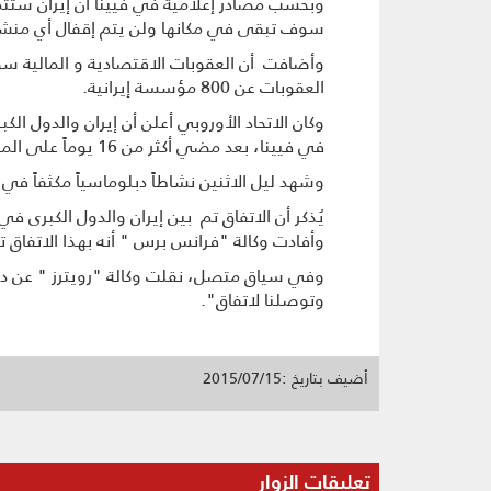
وبحسب مصادر إعلامية في فيينا أن إيران ستتمكن
سوف تبقى في مكانها ولن يتم إقفال أي منش
وأضافت أن العقوبات الاقتصادية و المالية س
العقوبات عن 800 مؤسسة إيرانية.
في فيينا، بعد مضي أكثر من 16 يوماً على المحادثات حول الملف النووي الإيراني.
وشهد ليل الاثنين نشاطاً دبلوماسياً مكثفاً في قص
يُذكر أن الاتفاق تم بين إيران والدول الكبرى في ختام 21 شهراً من المفاوضات، وجولة نهائية استمرت أكثر من 17 يو
وأفادت وكالة "فرانس برس " أنه بهذا الاتفاق تم إغ
وفي سياق متصل، نقلت وكالة "رويترز " عن دبل
وتوصلنا لاتفاق".
أضيف بتاريخ :2015/07/15
تعليقات الزوار