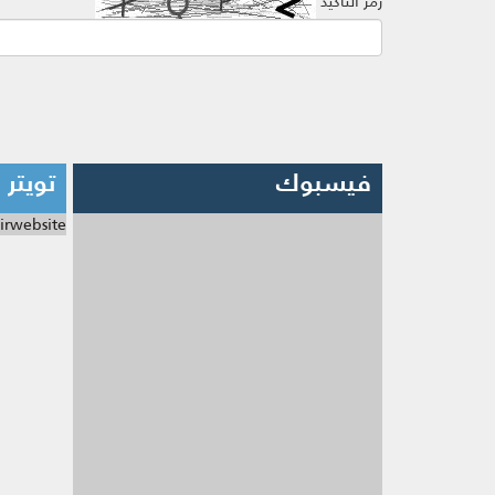
رمز التأكيد
فيسبوك
تويتر
irwebsite