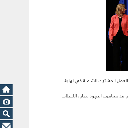
 العمل المشترك الشاملة في نهایة
یة بین إیران ودول 5+1 "إن الاتفاق لم یکن سهلا و قد تضافرت الجهود لتجاوز اللحظات