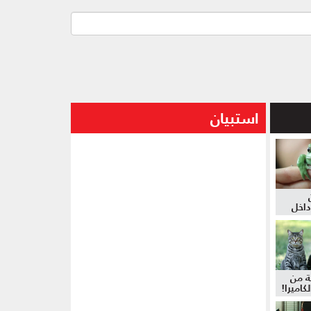
استبيان
داخل
ة من
كاميرا!