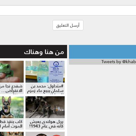
من هنا وهناك
Tweets by @khab
#متداول: محمد بن
ضفدع نجا من
سلمان يبيع ماء زمزم
الانقراض... 
للمواطنين
موزة!
رجل هولندي يعيش
كلب ينقذ قط
كأنه في عام 1943!
الموت أمام ال