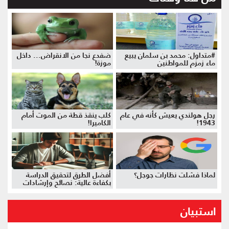
#متداول: محمد بن سلمان يبيع
ضفدع نجا من الانقراض... داخل
ماء زمزم للمواطنين
موزة!
رجل هولندي يعيش كأنه في عام
كلب ينقذ قطة من الموت أمام
1943!
الكاميرا!
لماذا فشلت نظارات جوجل؟
أفضل الطرق لتحقيق الدراسة
بكفاءة عالية: نصائح وإرشادات
استبيان