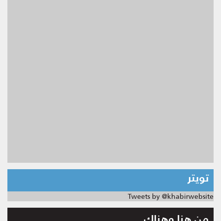
تويتر
Tweets by @khabirwebsite
من هنا وهناك