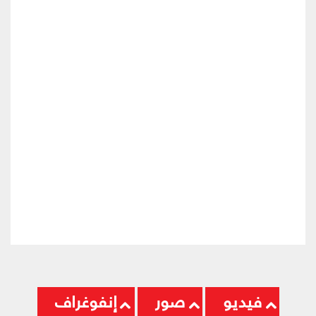
فيديو
صور
إنفوغراف