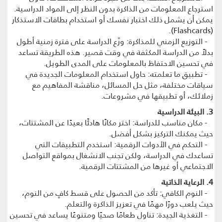
استرجاع المعلومات من الذاكرة بدون النظر إلى المواد الدراسية.
يمكن أن يشمل ذلك اختبار نفسك أو استخدام بطاقات الاستذكار
(Flashcards).
- التوزيع الزمني للمذاكرة: وزّع الدراسة على فترة زمنية أطول
بدلاً من الدراسة المكثفة في وقت قصير. هذه الطريقة تساعد
في تحسين الاحتفاظ بالمعلومات على المدى الطويل.
- تطبيق ما تعلمته: حاول استخدام المعلومات الجديدة في
سياقات مختلفة، مثل حل المسائل، مناقشة المفاهيم مع
زملائك، أو تطبيقها في مشروعات.
3. البيئة الدراسية
- مكان مناسب للدراسة: اختر مكانًا هادئًا بعيدًا عن المشتتات،
حيث يمكنك التركيز بشكل أفضل.
- التحكم في الأدوات الرقمية: استخدم التطبيقات التي
تساعدك في الدراسة، ولكن تجنب الانشغال بمواقع التواصل
الاجتماعي أو غيرها من المشتتات الرقمية.
4. الرعاية الذاتية
- النوم الكافي: تأكد من الحصول على قسط كافٍ من النوم،
حيث يلعب دورًا مهمًا في تعزيز الذاكرة والتعلم.
- التغذية الجيدة: تناول طعامًا صحيًا ومتنوعًا يساعد في تحسين