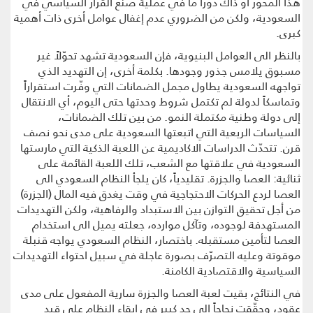
هذا المحور أو ذاك دوراً ما في عملية صنع القرار السياسي في
السعودية، ولكن من الضروري عدم إغفال عوامل أخرى ذات أهمية
كبرى.
بالنظر الى العوامل البنيوية، فإن السعودية تشهد تحوّلاً غير
مسبوق يلامس جذور وجودها. بكلمة أخرى، إن التهديد الذي
تواجهه السعودية يطاول مجمل الضمانات التي وفّرت استقراراً
وتماسكاً لدولة لم تكتمل شروط وحدتها حتى اليوم، أي الانتقال
إلى دولة وطنية مكتملة النمو. من بين تلك الضمانات،
السياسات الريعية التي اتبعتها السعودية على مدى نحو نصف
قرن. تتحدّث الدراسات الاكاديمية عن اللعبة الذكية التي مارستها
السعودية في علاقتها مع الشعب، تلك اللعبة القائمة على
ثنائية: العصا والجزرة. تقليدياً، كان يلجأ النظام السعودي الى
العصا لردع الحركات الاحتجاجية في وقت يغدق فيه المال (الجزرة)
من أجل تحقيق التوازن بين الاستبداد والرفاهية، ولكن التهديدات
المستهدفة لوجوده، وتآكل موارده، جعلته يميل الى استخدام
العصا لتأمين مستقبله. باختصار، النظام السعودي يواجه قنبلة
موقوتة وعليه التصرّف بصورة عاجلة في سبيل احتواء التهديدات
السياسية والاقتصادية الكامنة.
في النتائج، بقيت لعبة العصا والجزرة سارية المفعول على مدى
عقود، وحقّقت نجاحاً الى حد كبير في إبقاء النظام على قيد