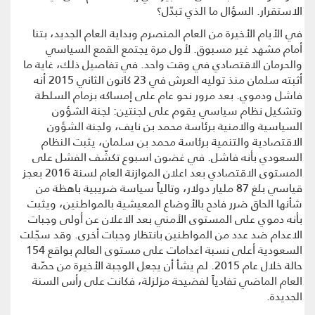
الاستقرار. السؤال ما الذي تبدّل؟
في الأيام الأخيرة من العام المنصرم وبداية العام الجديد، بتنا
أمام مشهد غير مسبوق. لأول مرة يجتمع القمع السياسي
والحرمان الاقتصادي في وقت واحد. في تفاصيل ذلك، غاية ما
أثبته سلمان منذ توليه العرش في 23 كانون الثاني 2015 أنه
فاشل ودموي. بعد مرور نحو عام على إمساكه بزمام السلطة
وتشكيل نظام سياسي يقوم على لجنتين: لجنة الشؤون
السياسية والامنية برئاسة محمد بن نايف، ولجنة الشؤون
الاقتصادية والتنمية برئاسة محمد بن سلمان، يثبت النظام
السعودي بأنه فاشل. في غضون اسبوع تكشّف الفشل على
المستوى الاقتصادي بعد اعلان الموازنة العام لسنة 2016 بعجز
قياسي بلغ 87 مليار دولار، وتالياً سياسة ضريبية باهظة من
شأنها الحاق ضرر فادح بالأوضاع المعيشية بالمواطنين، ويثبت
بأنه دموي على المستوى الأمني بعد الاعلان عن أولى وجبات
الاعدام ضد عدد من المواطنين بانتظار وجبات أخرى. وقد سجّلت
السعودية أعلى نسبة اعدامات على مستوى العالم بواقع 154
حالة خلال عام 2015. لم يشأ أن يجعل الوجبة الأخيرة من حصّة
العام الماضي تفادياً لفضيحة مزلزلة، فكانت على رأس السنة
الجديدة.