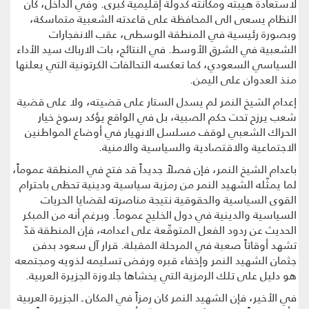
لاستعادة هيبته ومكانته كدولة إقليمية كبرى. وفي الداخل، كان
النظام يسعى الى المحافظة على قاعدته الشعبية متماسكة،
وبصورة رئيسية في المنطقة الوسطى، عقب الانفجارات
الشعبية في الشرق الأوسط. في النتائج، بات الارباك سيد الأداء
السياسي السعودي، كما تعكسه التحالفات الكرتونية التي يعلنها
منذ العدوان على اليمن.
إعدام الشيخ النمر لم يسدل الستار على قضيته، ولا على قضية
شعب يرزح تحت حكم الصبية، بل في الواقع يؤكد رسوخ خيار
الحراك الشعبي لوقف مسلسل الانهيار في أوضاع المواطنين
الاجتماعية والاقتصادية والسياسية والامنية.
باعدام الشيخ النمر، فإن فصلاً جديداً قد فتح في المنطقة عموماً،
لما يمثّله الشهيد النمر من رمزية سياسية ودينية تحظى باحترام
القوى السياسية والحقوقية نتيجة مناصرته لقضايا الحريات
السياسية والدينية في دول الخليج عموماً. وبرغم أنه من المبكر
الحديث عن ردود الفعل المتوقّعة على اعدامه، فإن المنطقة قدّ
تشهد أوقاتاً صعبة في المرحلة المقبلة. قرار آل سعود بدفن
جثمان الشهيد النمر وإخفاء قبره ورفض تسليمه لذويه ومجتمعه
هو دليل على تلك الرمزية التي يخشاها جلاوزة الجزيرة العربية.
في الأخير، فإن الشهيد النمر كان رمزاً في المكان ـ الجزيرة العربية