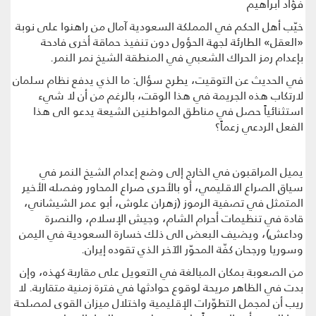
فؤاد ابراهيم
خيّب أهل الحكم في المملكة السعودية آمال من راهنوا على نوبة
«العقل» الطارئة لجهة الحؤول دون تنفيذ حماقة أخرى فادحة
بإعدام رمز الحراك الشعبي في المنطقة الشيخ نمر النمر.
في الحديث عن التوقيت، يطرح سؤال: ما الذي يدفع نظام سلمان
لارتكاب هذه الجريمة في هذا الوقت، بالرغم من أن لا شيء
استثنائياً حصل في مناطق المواطنين الشيعة يدعو الى هذا
الفعل الردعي زعماً؟
يميل المراقبون في الخارج إلى وضع إعدام الشيخ النمر في
سياق الصراع الاقليمي، أو بالأحرى صراع المحاور وفصله الأخير
المتمثل في تصفية الرموز (زهران علوش، أبو عمر الشيشاني،
قادة في تنظيمات أحرام الشام، وجيش الإسلام، والنصرة
وداعش)، ويضيف البعض الى ذلك خسارة السعودية في اليمن
وسوريا ورجحان كفّة المحوّر الآخر الذي تقوده إيران.
من الصعوبة بمكان المبالغة في التعويل على مقاربة كهذه، وإن
بدت في الظاهر مريحة لوقوع حوادثها في فترة زمنية متقاربة. لا
ريب أن لمجمل التطوّرات الإقليمية واختلال ميزان القوى لمصلحة