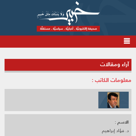
آراء ومقالات
معلومات الكاتب :
الاسم :
د. فؤاد إبراهيم