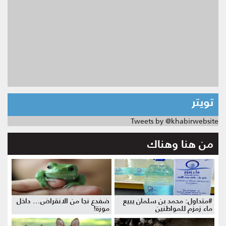
تويتر
Tweets by @khabirwebsite
من هنا وهناك
#متداول: محمد بن سلمان يبيع
ضفدع نجا من الانقراض... داخل
ماء زمزم للمواطنين
موزة!