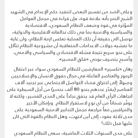
وعلى الضد من تفسير البعض لتنفيذ حكم الإعدام في الشهيد
الشيخ النمر بأنه علامة قوة، فإن قراءة في مجمل العوامل
المؤثرة في قوة وضعف النظام السعودي، الاقتصادية
والسياسية والامنية بما في ذلك تحالفاته الاقليمية والدولية،
توصل الى حقيقة أن تلك العملية تعكس ازمة النظام، وان غاية
ما تفشيه جولات الاعدامات المتعاقبة أن مشروعية النظام تتآكل
على نحو سريع نتيجة فشله الاقتصادي والسياسي والامني،
وأصبح يتصرف بوحي «قلق المصير».
رهان «تكسير» المعارضين للنظام السعودي سواء عبر اعتقال
الرموز والعناصر الفاعلة في مجال حقوق الانسان والإصلاحيين
وصولاً إلى اختراق فضاء التواصل الاجتماعي عبر تجنيد آلاف
العناصر (يقدّر عددهم بنحو 80 ألف عنصر) من أجل السيطرة على
اتجاهات الرأي العام قد يحقق نجاحاً على المدى القصير، ولكنه لا
يوفّر ضماناً من أي نوع لاستقرار النظام. وبإمكان الأخير
والمراقبين معاً مراجعة مجمل التدابير الامنية السعودية على
مدى ثلاثة عقود، إلى أين انتهت، وهل النظام بالقوة التي كان
عليها قبل ذلك؟
على مدى السنوات الثلاث الماضية، سعى النظام السعودي