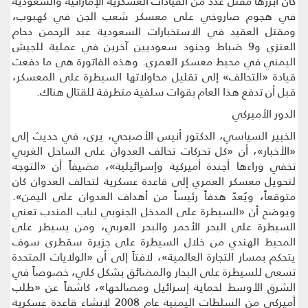
كان أبرزها مقتل عدد من القيادات العسكرية الإماراتية والسعودية
في هجوم صاروخي على معسكر شعب الجن في كهبوب،
ومقتل العقيد في الاستخبارات السعودية عبد الرحمن دحام
العنزي و9 ضباط وجنود سعوديين آخرين في عملية للجيش
اليمني في محيط معسكر العمري. وهذه الفاتورة هي ما دفعت
قيادة «التحالف» إلى تقليل محاولاتها السيطرة على المعسكر،
قبل أن تدفع هذا العام بقوات سلفية متطرفة للقتال هناك.
الدور الأميركي
الخبير السياسي، الدكتور أنيس الأصبحي، يرى، في حديث إلى
«الأخبار»، أن «كل تحركات تحالف العدوان على الساحل الغربي
تخفي وراءها أجندة أميركية وإسرائيلية»، مضيفاً أن «التوجه
لتحويل معسكر العمري إلى قاعدة عسكرية لتحالف العدوان كان
متوقعاً، ويُعدّ هدفاً رئيساً من أهداف العدوان على اليمن».
ويوضح أن «السيطرة على المدخل الجنوبي لباب المندب تعني
السيطرة على البحر الأحمر والبحر العربي، ومن يسيطر على
المحيط الهندي من خلال السيطرة على جزيرة سقطرى سوف
يتحكم بمسار التجارة العالمية»، لافتاً إلى أن «الولايات المتحدة
تسعى للسيطرة على البحار والمضائق بشكل كلي، خصوصاً في
الشرق الأوسط لحماية إسرائيل ومصالحها»، كاشفاً عن «طلب
أميركي من السلطات اليمنية عام 2008 لإنشاء قاعدة عسكرية