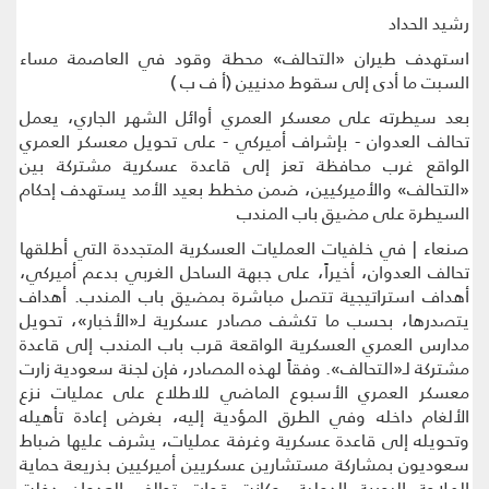
رشيد الحداد
استهدف طيران «التحالف» محطة وقود في العاصمة مساء
السبت ما أدى إلى سقوط مدنيين (أ ف ب )
بعد سيطرته على معسكر العمري أوائل الشهر الجاري، يعمل
تحالف العدوان - بإشراف أميركي - على تحويل معسكر العمري
الواقع غرب محافظة تعز إلى قاعدة عسكرية مشتركة بين
«التحالف» والأميركيين، ضمن مخطط بعيد الأمد يستهدف إحكام
السيطرة على مضيق باب المندب
صنعاء | في خلفيات العمليات العسكرية المتجددة التي أطلقها
تحالف العدوان، أخيراً، على جبهة الساحل الغربي بدعم أميركي،
أهداف استراتيجية تتصل مباشرة بمضيق باب المندب. أهداف
يتصدرها، بحسب ما تكشف مصادر عسكرية لـ«الأخبار»، تحويل
مدارس العمري العسكرية الواقعة قرب باب المندب إلى قاعدة
مشتركة لـ«التحالف». وفقاً لهذه المصادر، فإن لجنة سعودية زارت
معسكر العمري الأسبوع الماضي للاطلاع على عمليات نزع
الألغام داخله وفي الطرق المؤدية إليه، بغرض إعادة تأهيله
وتحويله إلى قاعدة عسكرية وغرفة عمليات، يشرف عليها ضباط
سعوديون بمشاركة مستشارين عسكريين أميركيين بذريعة حماية
الملاحة البحرية الدولية. وكانت قوات تحالف العدوان دخلت