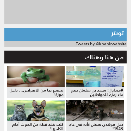
تويتر
Tweets by @khabirwebsite
من هنا وهناك
#متداول: محمد بن سلمان يبيع
ضفدع نجا من الانقراض... داخل
ماء زمزم للمواطنين
موزة!
رجل هولندي يعيش كأنه في عام
كلب ينقذ قطة من الموت أمام
1943!
الكاميرا!