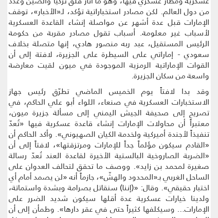
عسكرية ومطار عسكري فيها، وهو ما أثار قلق تركيا والصين وعدد
من دول العالم. لكن مصادر استخباراتية تؤكد، لـ«الأخبار»، توقف
الإمارات قبل عدة أشهر عن مواصلة إنشاء القاعدة العسكرية
لأسباب غير معلومة. أسباب تقول مصادر مقربة من حكومة
الرئيس المستقيل، عبد ربه منصور هادي، إنها متصلة بخلاف
سعودي - إماراتي على السيطرة على الجزيرة، لافتة إلى أن
القوات الإماراتية الرمزية الموجودة في ميون لقيت معارضة
واسعة من سكان الجزيرة.
وقد بدا لافتاً يوم الخميس الماضي تطرّق رئيس جهاز
الاستخبارات العسكرية في صنعاء، اللواء أبو علي الحاكم، في
تصريح إلى صحيفة الجيش اليمني إلى مسألة جزيرة ميون،
معتبراً أن محاولات الإمارات إنشاء قاعدة عسكرية فيها «تُعدّ
تنفيذاً لأجندة أميركية ولخدمة الكيان الصهيوني». وأكد الحاكم أن
«القادم سيكون مؤلماً جداً للإمارات ومرتزقتها»، لافتاً إلى أن
«الضربة الصاروخية البالستية الأخيرة لقاعدة العند تُعدّ رسالة
صغيرة لمحمد بن زايد». ووصف ما تحقق لتحالف العدوان على
الساحل الغربي بـ«المحدود والهشّ»، جازماً أنه «لن يصمد أمام أي
اختبار حقيقي». وقال: «(إننا) سنقاتل بصرامة وبشدة واستماتة،
ولدينا خيارات عسكرية عدة أقلها سيكون شديد الضرر على
الإمارات... وسيكلفها كثيراً حتى في عقر دارها». وطمأن إلى أن