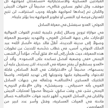
القيادتين العسكرية والاستخباراتية «مستعدتان لمواجهة كل
موقف، وكل تطور عسكري قتالي»، مضيفاً أن «قوات الجيش
واللجان تم إعدادها لمواجهة طويلة وحرب استنزاف، لن تتيح
للعدوان فرصة لرد النفس أو تطوير المواجهة بما يؤثر علينا».
الحوثي: العدو سيفشل في معركة الساحل
في موازاة ترويج وسائل إعلام خليجية لتقدم القوات الموالية
للإمارات على جبهة الساحل الغربي، والتهديد بتوسيع المعركة
وصولاً إلى مدينة الحديدة، أطلّ قائد حركة «أنصار الله» عبد
الملك الحوثي، أمس، في خطاب خصّصه للحديث عن تطورات
هذه المعركة، حيث طمأن إلى أنه «لا قلق أبداً»، مؤكداً أن الشعب
اليمني «في وضعية أفضل تساعده على الصمود». وأكد أن
«العدو يستطيع أن يفتح معركة في الحديدة، لكن يستحيل عليه أن
يحسمها»، مضيفاً أن «الاختراقات في الخط الساحلي قابلة
للاحتواء والسيطرة عليها وتحويلها إلى تهديد للغزاة»، واصفاً
التكتيك العسكري لـ«التحالف» وحلفائه في جبهات الساحل
الغربي بأنه «صبياني... وسيفشل». وكان «الإعلام الحربي»
اليمني نشر، في وقت سابق، شريطاً مصوراً لعمليات الجيش
واللجان في الساحل الغربي، أظهر تكبيد قوات «التحالف» خسائر
فادحة في العربات العسكرية، وقتل وأسر عدد كبير من
المهاجمين.