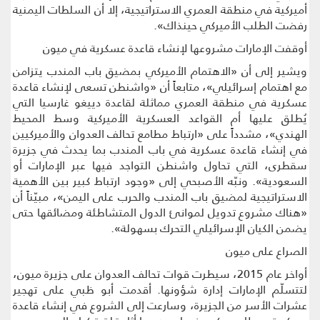
أميركية في منطقة العمري الاستراتيجية، إلا أن السلطات اليمنية
رفضت الطلب الأميركي حينذاك».
أوقفت الإمارات مشروعها لإنشاء قاعدة عسكرية في ميون
ويشير إلى أن «الاهتمام الأميركي بمضيق باب المندب يتزامن
مع اهتمام إسرائيلي»، متابعاً أن «واشنطن تسعى لإنشاء قاعدة
عسكرية في منطقة العمري مماثلة لقاعدة دييغو غارسيا التي
يُطلق عليها أم القواعد العسكرية الأميركية وسط المحيط
الهندي»، مشدداً على «ارتباط مطامع تحالف العدوان والأميركيين
في إنشاء قاعدة عسكرية في باب المندب بما يحدث في جزيرة
سقطرى، التي تحاول واشنطن التواجد فيها عبر الإمارات أو
السعودية». ونبّه الأصبحي إلى «وجود ارتباط كبير بين الأهمية
الاستراتيجية لمضيق باب المندب والحرب على اليمن»، مبيّناً أن
«هناك مشروع تدويل لموانئ الدول المتشاطئة ومضائقها حتى
يضمن الكيان الإسرائيلي التحرك بسهولة».
الصراع على ميون
أواخر عام 2015، سيطرت قوات تحالف العدوان على جزيرة ميون،
لتتسلّم الإمارات إدارة شؤونها. أقدمت أبو ظبي على تهجير
عشرات الأسر من الجزيرة، وسارعت إلى الشروع في إنشاء قاعدة