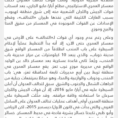
معسكر العمري الاستراتيجي مطلع أيار/ مايو الجاري، بعد انسحاب
قوات الجيش واللجان الشعبية منه إلى شرق منطقة كهبوب،
بسبب الغارات الكثيفة التي نفذها طيران «التحالف»، وقطع
الإمدادات عن القوات الموجودة في المعسكر من مفرق المخا
والبرح وموزع.
وعلى رغم عدم وجود أي قوات لـ«التحالف» على الأرض في
معسكر العمري حتى الآن، إلا أنه بدأ التخطيط عملياً لإحكام
السيطرة على باب المندب انطلاقاً من المعسكر الواقع شرق
مدينة ذوباب، والذي يبعد 10 كيلومترات عن مركز مديرية باب
المندب، ويُعدّ ثاني قاعدة عسكرية بعد معسكر خالد بن الوليد
الواقع في مديرية موزع غرب تعز. يقع معسكر العمري في
منطقة تربط بين أربع مديريات تابعة لمحافظة تعز، هي: باب
المندب وذوباب والوازعية والمخا، وهو محاطٌ بمرتفعات جبلية من
اتجاهات الشمال والجنوب والشرق. سبق لتحالف العدوان أن أعلن
السيطرة عليه في أيار/ مايو 2016، إلا أن قوات الجيش واللجان
سرعان ما استعادته وكافة مرافقه. وقد مثّلت السيطرة على
منطقة العمري أولى أهداف عمليات تحالف العدوان على الساحل
الغربي والتي بدأت في كانون الأول/ ديسمبر 2015، لكن الرياض
وأبو ظبي تكبدتا خسائر بشرية فادحة في محيط المعسكر. خسائر