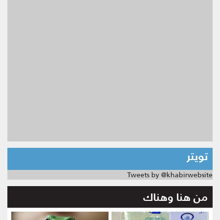
تويتر
Tweets by @khabirwebsite
من هنا وهناك