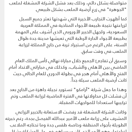
متواصلة بشكل دائم، وذلك بعد فشل الشركة المشغلة لملعب
"الجوهرة" في زرع أرضية الملعب بشكل طبيعي.
كما أظهرت التجارب الأخيرة التي شهدتها تعثر جميع السبل
لزراعتها نتيجة طبيعة الأجواء المناخية في المملكة العربية
السعودية، ولجهل الخبير الأوروبي الذي أشرف على المهمة
بطبيعة الأجواء الحارة الرطبة التي تعيشها مدينة جدة طوال
السنة، على الرغم من استيراد تربة من خارج المملكة لزراعة
الملعب في وقت سابق.
وسبق أن تفاجئ الجميع خلال مباراة نهائي كأس الملك العام
الماضي بين الأهلي والشباب، وكذلك في مباراتي الاتحاد أمام
الفتح والأهلي أمام هجر في بطولة الدوري للعام الحالي حيث
كانت أرضية الملعب سيئة جداً.
وهذا ما جعل شركة "آرامكو" تستورد نجيلة جاهزة من الخارج بعد
أن فشلت كل محاولاتها في الفترة الماضية لزراعة الملعب وتم
تركيبها استعدادا للمواجهات المقبلة.
وكانت الشركة المشغلة قد رفضت الاستعانة بالخبير الزراعي
المشرف على زراعة ملعب الأمير عبدالله الفيصل بجدة، رغم خبرته
الطويلة بأجواء المنطقة وخاصة طقس جدة وما تحتاجه الملاعب
لزراعتها، وهو الأمر الذي كان سيساهم في حل المشكلة بشكل