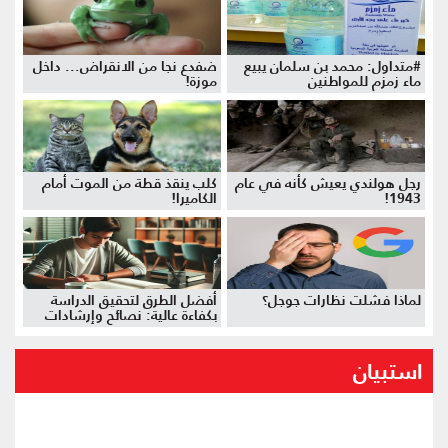
#متداول: محمد بن سلمان يبيع
ضفدع نجا من الانقراض... داخل
ماء زمزم للمواطنين
موزة!
رجل هولندي يعيش كأنه في عام
كلب ينقذ قطة من الموت أمام
1943!
الكاميرا!
لماذا فشلت نظارات جوجل؟
أفضل الطرق لتحقيق الدراسة
بكفاءة عالية: نصائح وإرشادات
استبيان