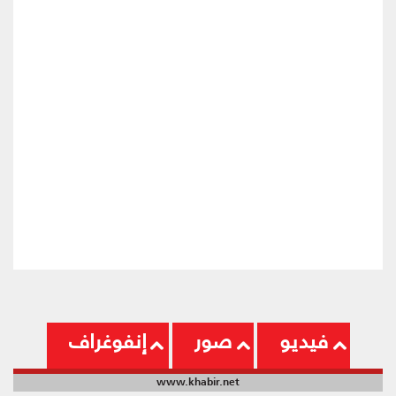
فيديو
صور
إنفوغراف
www.khabir.net