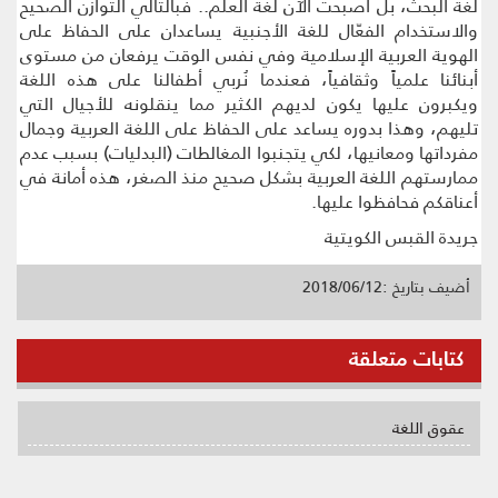
لغة البحث، بل أصبحت الآن لغة العلم.. فبالتالي التوازن الصحيح
والاستخدام الفعّال للغة الأجنبية يساعدان على الحفاظ على
الهوية العربية الإسلامية وفي نفس الوقت يرفعان من مستوى
أبنائنا علمياً وثقافياً، فعندما نُربي أطفالنا على هذه اللغة
ويكبرون عليها يكون لديهم الكثير مما ينقلونه للأجيال التي
تليهم، وهذا بدوره يساعد على الحفاظ على اللغة العربية وجمال
مفرداتها ومعانيها، لكي يتجنبوا المغالطات (البدليات) بسبب عدم
ممارستهم اللغة العربية بشكل صحيح منذ الصغر، هذه أمانة في
أعناقكم فحافظوا عليها.
جريدة القبس الكويتية
أضيف بتاريخ :2018/06/12
كتابات متعلقة
عقوق اللغة