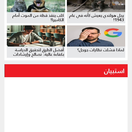
رجل هولندي يعيش كأنه في عام
كلب ينقذ قطة من الموت أمام
1943!
الكاميرا!
لماذا فشلت نظارات جوجل؟
أفضل الطرق لتحقيق الدراسة
بكفاءة عالية: نصائح وإرشادات
استبيان