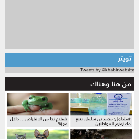
تويتر
Tweets by @khabirwebsite
من هنا وهناك
#متداول: محمد بن سلمان يبيع
ضفدع نجا من الانقراض... داخل
ماء زمزم للمواطنين
موزة!