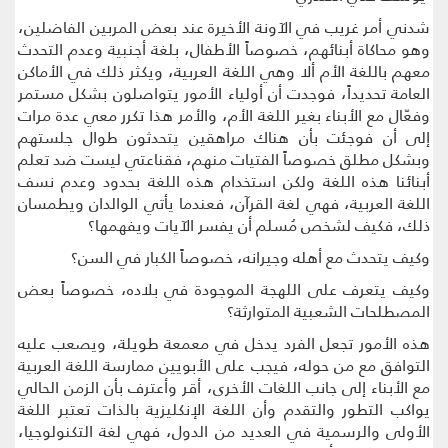
شدني أمر غريب في الآونة الأخيرة عند بعض المربين الفاضلين،
وهو محاكاة أبنائهم، خصوصاً الأطفال، بلغة أجنبية وعدم التحدث
معهم باللغة الأم ألا وهي اللغة العربية، ويكثر ذلك في الأماكن
العامة تحديداً، فوجدت أن أولياء الأمور يتواصلون بشكل مستمر
وفعّال مع الأبناء بغير اللغة الأم، والأمر هذا تكرر معي عدة مرات
إلى أن فوجئت بأن هناك مراهقين يتحدثون طوال جلستهم
وبشكل مطلق خصوصاً الفتيات منهم، فقناعتي ليست ضد تعلم
أبنائنا هذه اللغة ولكن استخدام هذه اللغة بحدود وعدم نسف
اللغة العربية، فهي لغة القرآن، فعندما يأتي الوالدان ويطمسان
ذلك، فكيف لشخص مُسلم أن يفسر الآيات ويفهمها؟
وكيف يتحدث مع أهله وجيرانه، خصوصاً الكبار في السن؟
وكيف يتعرف على اللهجة الموجودة في بلاده، خصوصاً بعض
المصطلحات الشعبية المتوارثة؟
هذه الأمور تجعل الفرد يدخل في معمعة طويلة، ويصعب عليه
التوافق مع من حوله، فيجب على الأبويين ممارسة اللغة العربية
مع الأبناء إلى جانب اللغات الأخرى، أقر وأعترف بأن الزمن الحالي
يواكب التطور والتقدم وأن اللغة الإنكليزية بالذات تعتبر اللغة
الأولى والرسمية في العديد من الدول، فهي لغة التكنولوجيا،