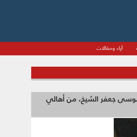
آراء ومقالات
موسى جعفر الشيخ، من أهالي