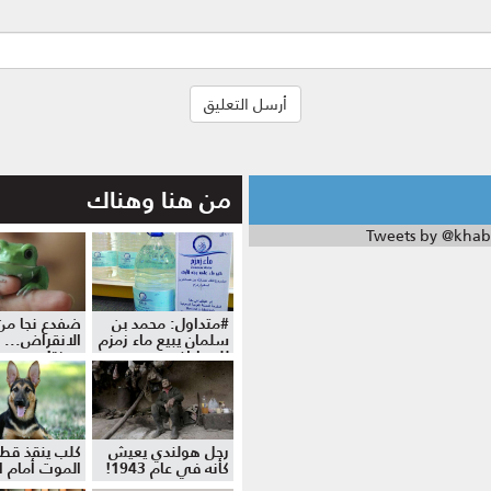
من هنا وهناك
Tweets by @khab
#متداول: محمد بن
ضفدع نجا من
سلمان يبيع ماء زمزم
الانقراض... 
للمواطنين
موزة!
رجل هولندي يعيش
كلب ينقذ قط
كأنه في عام 1943!
الموت أمام ال