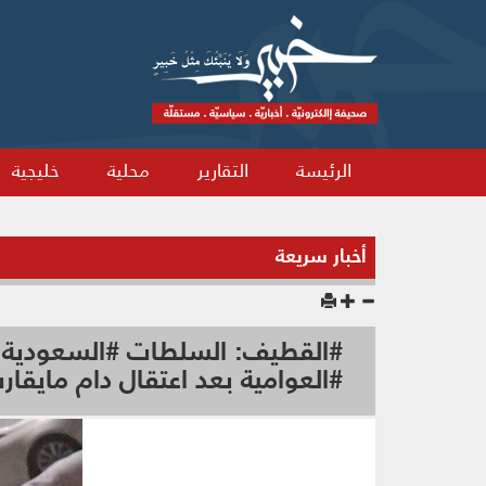
الرئيسة
التقارير
محلية
خليجية
أخبار سريعة
#القطيف: السلطات #السعودية 
#العوامية بعد اعتقال دام مايقارب 8 أش