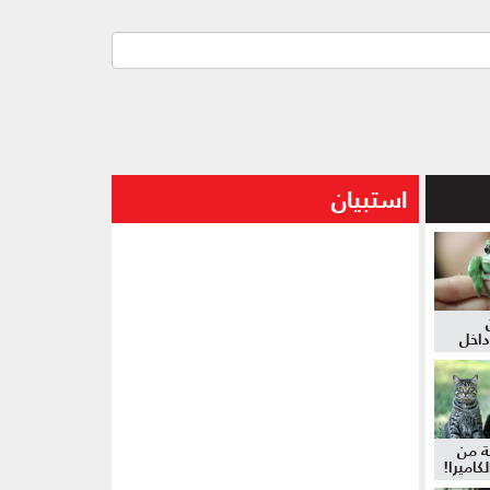
استبيان
داخل
ة من
كاميرا!