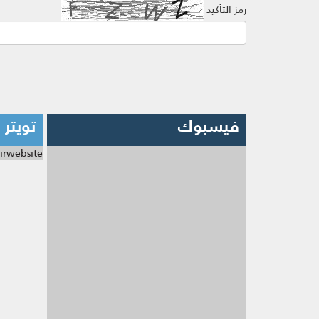
رمز التأكيد
فيسبوك
تويتر
irwebsite