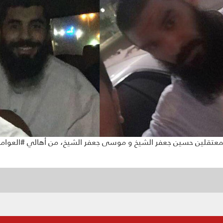
لين حسين جعفر الشيخ و موسى جعفر الشيخ، من أهالي #العوامية بعد اع