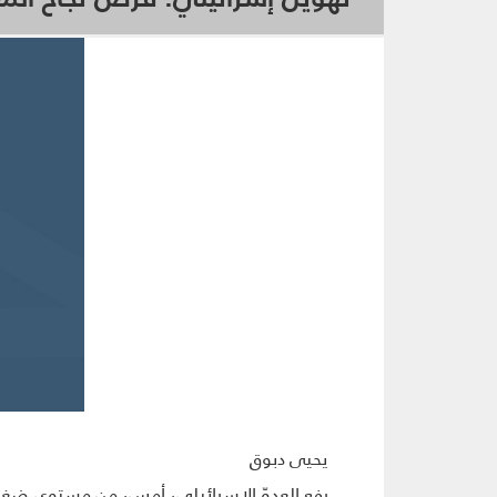
يحيى دبوق
رفع العدوّ الإسرائيلي، أمس، من مستوى ضغوطه ع