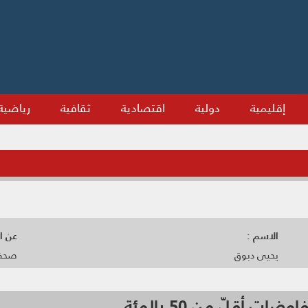
إقليمية
دولية
اقتصادية
ثقافية
رياضية
الاسم :
عن ال
يحيى دبوق
صحفي
 أقلّ من 50 بالمئة