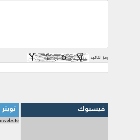
رمز التأكيد
فيسبوك
تويتر
irwebsite