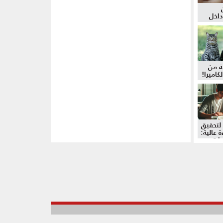
داخل
ة من
كاميرا!
لتحقيق
 عالية:
دات