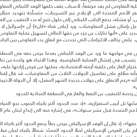
ية التفاوض لم يعد مرتفعاً، لأسباب يقف خلفها الوفد اللبناني المف
 الأمم المتحدة الى الإعلام عبر التسريبات، متسلّحة بتهديد مبطّ
، أو فشله، يدفع الجانب اللبناني إلى حلول تتيح له بدء التنقيب عن الغاز
هويل بإمكان فشل المفاوضات، ورد (على قناة «كان») أن «إسرائيل لا ت
د على «أنها تنازلت عن جزء من حقها المائي لتسهيل عملية التفاوض وا
، علني يخالف الالتزامات التي تحددت مع اتفاق بدء التفاوض بين الجانبي
في مواجهة ما ورد عن الوفد اللبناني بعدما عرض حقه في المنطقة
أنه يتسبب في إفشال العملية التفاوضية. وهذا الاتجاه هو واحدة من ن
اج الغاز على خلفية أزمته الاقتصادية، يمكنها من فرض إرادتها عليه، و
أنه مطّلع على تفاصيل الجولات الثلاث من المفاوضات، قد قال (قناة
ه «رغم الاتفاق على جولات جديدة الشهر المقبل، إلا أن الجولة الأخيرة 
».
خصة للتنقيب عن النفط والغاز في المنطقة المحاذية للحدود
ّتها تل أبيب استفزازية، «إذ مدد الحدود أكثر باتجاه الجنوب نحو المي
ا»، إذ قال إن الوفد الإسرائيلي عرض خطاً يدفع الحدود أكثر باتجاه ال
م يكن العرض الإسرائيلي لخطّ الحدود الممدّد شمالاً باتجاه لبنان مطلب
 في إشارة الى الخط الأزرق البري وفقاً لما تراه تل أبيب. وقال إن «إس