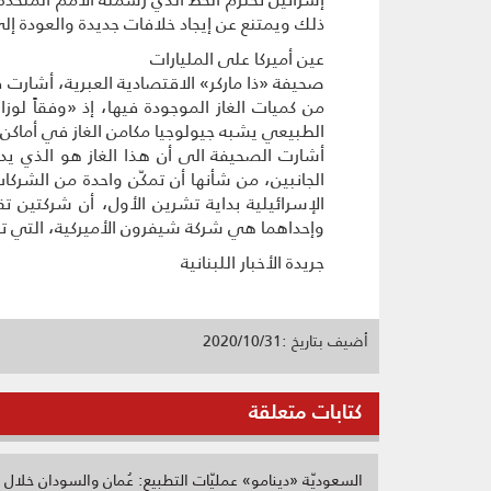
ذلك ويمتنع عن إيجاد خلافات جديدة والعودة إ
عين أميركا على المليارات
من كميات الغاز الموجودة فيها، إذ «وفقاً لوزار
الطبيعي يشبه جيولوجيا مكامن الغاز في أماكن أ
أشارت الصحيفة الى أن هذا الغاز هو الذي يدف
الجانبين، من شأنها أن تمكّن واحدة من الشركا
الإسرائيلية بداية تشرين الأول، أن شركتين ت
وإحداهما هي شركة شيفرون الأميركية، التي تع
جريدة الأخبار اللبنانية
أضيف بتاريخ :2020/10/31
كتابات متعلقة
السعوديّة «دينامو» عمليّات التطبيع: عُمان والسودان خلال أ