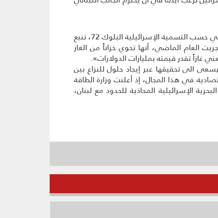
صحيفة «ذا ماركر» الاقتصادية العبرية، أشارت في تقرير أمس الى الأهمية الاقتصادية للمنطقة «المتنازع عليها»، وهي حسب التسمية الإسرائيلية البلوك 72، تنبع
جريت العام الماضي، أنها تحوي خزاناً من الغاز
 غازاً تقدر قيمته بمليارات الدولارات».
سعى الى تحقيقها عبر إيجاد حلول للنزاع بين
صادية في هذا المجال، إذ أعلنت وزارة الطاقة
رية الإسرائيلية المحاذية للحدود مع لبنان،