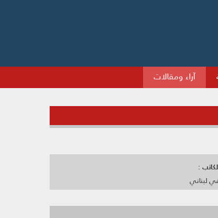
آراء ومقالات
كاتب :
 لبناني