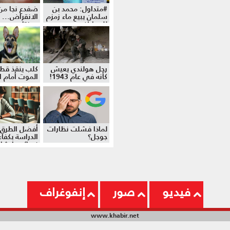
#متداول: محمد بن
ضفدع نجا من
سلمان يبيع ماء زمزم
الانقراض... 
للمواطنين
موزة!
رجل هولندي يعيش
كلب ينقذ قط
كأنه في عام 1943!
الموت أمام ال
لماذا فشلت نظارات
أفضل الطرق 
جوجل؟
الدراسة بكفاءة
نصائح وإرشا
فيديو
صور
إنفوغراف
www.khabir.net