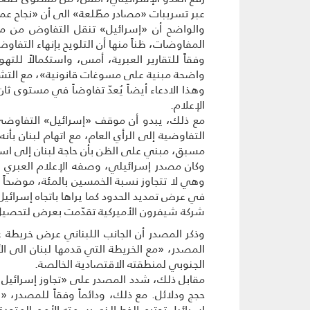
عبر تسريبات «مصادر مطّلعة» الى أن «نجاح عمل
والواضح أن «إسرائيل» تنقل التفاوض من مقر
المفاوضات، ظناً منها أن التلويح بإنهاء التفاوض
وفقاً للتقارير العبرية، أمس، واستكمالاً للت
واضحة مبنية على مسوغات قانونية»، مع التشدي
وهذا الادعاء أيضاً يُعدّ تفاوضاً في مستوى ثان
الإعلام.
مع ذلك، يبدو أن موقف «إسرائيل» التفاوضي 
التفاوضية إلى الرأي العام، مع اتهام لبنان ب
مسبق، مبني على الظن بأن حاجة لبنان إلى استخر
وكان مصدر إسرائيلي، وصفه الإعلام العبري ب
وهي لا تتجاوز نسبة الخمسين بالمئة، موضحاً أن
في عرض تمديد الحدود كما يراها باتجاه إسرائيل
شركة شيفرون الأميركية تقدّمت بعرض لتحصيل ر
وذكر المصدر أن الجانب اللبناني عرض خريطة عد
الجنوبي لمنطقته الاقتصادية الخالصة.
مقابل ذلك، شدد المصدر على «تجاوز إسرائيل حقه
حجج ودلائل. مع ذلك، ودائماً وفقاً للمصدر، «ل
إسرائيل تحترم الخط الذي رسمته الأمم المتحدة»،