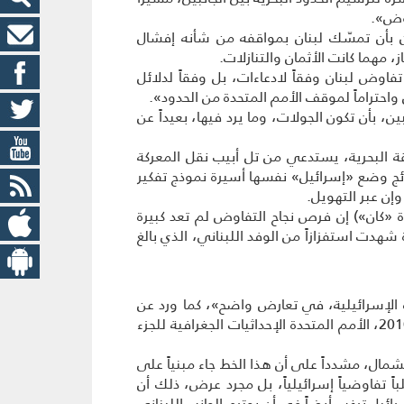
اوض».
ن بأن تمسّك لبنان بمواقفه من شأنه إفشال
، مهما كانت الأثمان والتنازلات.
فاوض لبنان وفقاً لادعاءات، بل وفقاً لدلائل
حتراماً لموقف الأمم المتحدة من الحدود».
ن، بأن تكون الجولات، وما يرد فيها، بعيداً عن
 البحرية، يستدعي من تل أبيب نقل المعركة
تائج وضع «إسرائيل» نفسها أسيرة نموذج تفكير
إن عبر التهويل.
 «كان») إن فرص نجاح التفاوض لم تعد كبيرة
شهدت استفزازاً من الوفد اللبناني، الذي بالغ
اه الإسرائيلية، في تعارض واضح»، كما ورد عن
المصدر، «مع الخريطة التي قدمها لبنان الى الأمم المتحدة قبل عشر سنوات»، في إشارة منه الى إيداع لبنان عام 2010، الأمم المتحدة الإحداثيات الجغرافية للجزء
شمال، مشدداً على أن هذا الخط جاء مبنياً على
اً تفاوضياً إسرائيلياً، بل مجرد عرض، ذلك أن
رائيل ترغب أيضاً في أن يحترم الجانب اللبناني