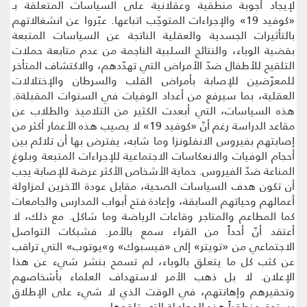
لإيجاد أجوبة منطقية وعقلانية على السياسات المتعلقة بـ
«كوفيد 19» والإجراءات المتوجّب اتباعها. عبّروا عن انشغالاتهم
بالتأثيرات الجسدية والعقلية الناتجة عن السياسات المتبعة
بقضية الوباء، والنتائج السلبية الناجمة من عدم متابعة حملات
التلقيح للأطفال ضدّ الأمراض التي تهدّدهم، والاكتشاف المتأخر
للمعرّضين للإصابة بأمراض القلب والسرطان والإختلالات
العقلية، بما سيرفع من أعداد الوفيات في السنوات المقبلةة.
هذه السياسات، التي أبعدت الكثير من التلاميذ والطلاب عن
مقاعد الدراسة رغم أنّ «كوفيد 19» لا يصيب هذه الأعمار أكثر من
إصابتهم بفيروس الانفلونزا وما شابه، يفترض بها أن تلائم بين
أحجام الوفيات والانعكاسات الاجتماعية للإجراءات المتبعة وبلوغ
المناعة ضدّ الفيروس. حماية الأشخاص الأكثر عرضة للإصابة يجب
أن تكون هدف السياسات الصحية، مقابل عودة الآخرين لمزاولة
أعمالهم وحياتهم السابقة، وإعادة فتح أبواب المدارس والجامعات
كما المطاعم والمتاجر وقاعات الرياضة وما شاكل. مع ذلك، لا
أعتقد أنّ أحداً من القراء سمع بالأمر. فشبكات التواصل
الاجتماعي من «تويتر» إلى «فيسبوك» و»يوتوب» التي تراقب
عن كثب كل ما يتعلق بالوباء، لم تسمح بنشر شيء عن هذا
الإعلان. لا بل ذهب الأمر لاستهداف العلماء بأشخاصهم
وتحقيرهم وإهانتهم، في الوقت الذي لا شيء على الإطلاق
يستحق منطقياً هذه المعاملة التي تلقوها.