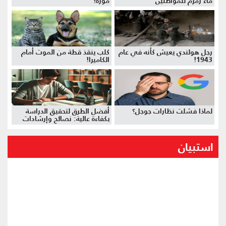
ماء زمزم للمواطنين
موزة!
رجل هولندي يعيش كأنه في عام
كلب ينقذ قطة من الموت أمام
1943!
الكاميرا!
لماذا فشلت نظارات جوجل؟
أفضل الطرق لتحقيق الدراسة
بكفاءة عالية: نصائح وإرشادات
استبيان