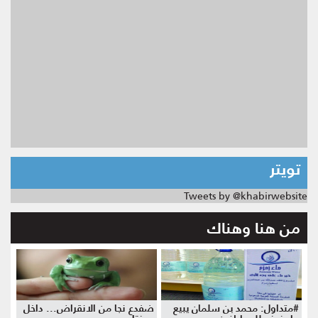
تويتر
Tweets by @khabirwebsite
من هنا وهناك
#متداول: محمد بن سلمان يبيع
ضفدع نجا من الانقراض... داخل