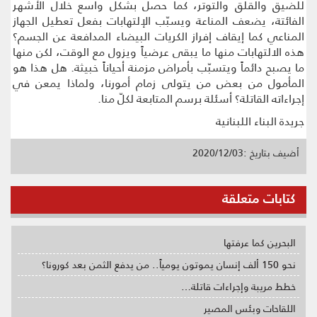
للضيق والقلق والتوتر، كما حصل بشكل واسع خلال الأشهر
الفائتة، يضعف المناعة ويسبّب الإلتهابات بفعل تعطيل الجهاز
المناعي كما إيقاف إفراز الكريات البيضاء المدافعة عن الجسم؟
هذه الالتهابات منها ما يبقى عرضياً ويزول مع الوقت، لكن منها
ما يصبح دائماً ويتسبّب بأمراض مزمنة أحياناً خبيثة. هل هذا هو
المأمول من بعض من يتولى زمام أمورنا، ولماذا يمعن في
إجراءاته القاتلة؟ أسئلة برسم المتابعة لكلّ منا.
جريدة البناء اللبنانية
أضيف بتاريخ :2020/12/03
كتابات متعلقة
البحرين كما عرفتها
نحو 150 ألف إنسان يموتون يومياً.. من يدفع الثمن بعد كورونا؟
خطط مريبة وإجراءات قاتلة…
اللقاحات وبئس المصير