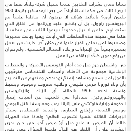
فماذا تعني عشرات الملايين عندما تسجل شركة جلعاد فقط في
الربع الثالث من هذه السنة أرباحاً من بيع الرمدسفير بقيمة 900
مليون أورو؟ بالتأكيد هؤلاء لا يريدون أن يجادلوا علمياً مع
البروفسور راوول، بل أن يقضوا عليه ويرتاحوا من القلق الذي
سبّبه لهم. فلمن لا يزال مخدوعاً ببريقها الكاذب في منطقتنا،
هكذا هي حقيقة هذه السلطات التي أبانت زيفها وباعت مصيرها
وضميرها لمن يملي القرار عليها في مكان آخر. حاربت من يعمل
بضميره بعيداً عن الإغراءات وإعلاء المصالح الشخصية، ولم تتوانَ
عن رفع دعوى ضدّه لإيقافه عن العمل.
في واشنطن خرج قبل مدة أمام الكونغرس الأميركي والمحطات
الإعلامية مجموعة من الأطباء وأصحاب الاختصاص متوجّهين
بالقول لمن يسمع ويشاهد إنه تمّ تهديدهم ومنعهم من التصريح
بأن وباء كورونا مرض طبيعي وعلاجه معروف وموجود وبسيط
ونسبة نجاحه 99.6 بالمائة، أي الزنك والزيتروسين
والهيدروكلوروكين. تساءلوا في كلمتهم عن أسباب إصرار
الحكومة وإدارة فاوتشي على إثارة الرعب وممارسة القتل اليومي
ووضع الكمامة وإغلاق المدارس والتباعد الاجتماعي وسائر
الإجراءات القاتلة نفسياً لشعوب العالم؟ ولماذا هذه المهزلة
طالما أنّ المرض له علاج مثل أيّ مرض آخر، في حين يجري
التشديد على أن اللقاح هو الحلّ. طرحوا السؤال عمن يكون