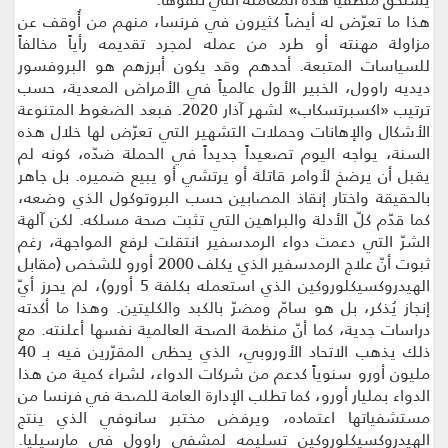
هذا ما تعرّض له أيضاً كثيرون في فرنسا، منهم من أُوقف عن
مزاولة مهنته أو طرد من عمله لمجرد تقديمه رأياً مخالفاً
للسياسات المتبعة. أحدهم وقد يكون أبرزهم هو البروفسور
ديديه راوول، الخبير الأول عالمياً في الأمراض المعدية، حسب
ترتيب «اكسبرتسكاب» لشهر آذار 2020. فبعد الضغوط المتنوعة
الأشكال والإهانات وحملات التشهير التي تعرّض لها خلال هذه
السنة، يواجه اليوم تصعيداً جديداً في الحملة ضدّه، كونه لم
يقبل أن يرضخ لأوامر قاتلة أو يرتشي أو يبيع ضميره. بل جاهر
بالحقيقة واختار إنقاذ المصابين حسب البروتوكول الذي وضعه،
كما قدّم كلّ الأدلة والبراهين التي تثبت صحة مسلكه. لكن آلهة
الشرّ التي دعمت دواء الرمدسفير انتقلت لرفع المواجهة، رغم
ثبوت أنّ علاج الرمدسفير الذي يكلف 2000 أورو للشخص (مقابل
الهيدروكسيكلوروكين الذي استعمله بكلفة 5 أورو)، لم يحرز أيّ
إنجاز يُذكر، بل هو سامّ ومضرّ بالكبد والكليتين. وهذا ما أكدته
دراسات جدية، كما أنّ منظمة الصحة العالمية نفسها أعلنته. مع
ذلك يذهب الاتحاد الأوروبي، الذي يحظى المقرّرين فيه بـ 40
مليون أورو سنوياً كدعم من شركات الدواء، لشراء كمية من هذا
الدواء بمليار أورو، كما تطلب الإدارة العامة للصحة في فرنسا من
مستشفياتها اعتماده، ويرفض مختبر سانوفي الذي ينتج
الهيدروكسيكلوروكين تسليمه لمشفى راوول في مارسيليا.