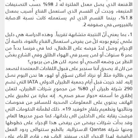
الأقنعة الذي يصل معدل الفلترة له لـ 98% حسب التصنيفات
المتبعة، وجدت أن القسم الذي استعمل القناع أصيب بمعدل
1.8%، بينما القسم الذي لم يستعمله كانت نسبة الاصابة
بالفيروس في صفوفه 2.
1، بما يعني أنّ النتيجة متشابهة تقريباً. وهذه الدراسة هي دليل
علمي يُرفع بوجه كلّ من يفرض استعمال القناع بالقوة، خاصة أنّ
الإجرام وصل لحدّ فرضه على الأطفال، كما في فرنسا بدءاً من
عمر 6 سنوات أو لمن يسير في الهواء الطلق وفي الشارع بغضّ
النظر عن وضعه الصحي أو عمره. لكن هل من يرعوي؟
من كان لا يصدق أننا سنجبر على قبول اللقاحات المعتمدة لنصعد
في طائرة مثلاً أو نرتاد أماكن تسوّق أو لهو، ها نحن اليوم نصل
إليه. لقد خرجت قبل أيام جمعية الطيران الدولي IATA التي تضم
290 شركة طيران أي 80% من مجموع شركات الطيران، لتعلن
إطلاق ما أسمته «جواز سفر صحي». إنه عبارة عن تطبيق على
الهاتف يحتوي على المعلومات الصحية للمسافر من فحوصات
ونتائجها وتطعيم بلقاح «كوفيد 19». ذلك لطمأنة الحكومات التي
فرضت رقابة على الداخلين الى بلدانها، كما صرح مديرها العام.
وقد بدأت شركات برفض من يرفض هذا الإجراء على خطوطها
ومنها شركة Qantas الاسترالية. بالطبع ستتوالى ردود الفعل
الرافضة لهذا الإجراء الذي سيفتح الباب في قادم الأيام على