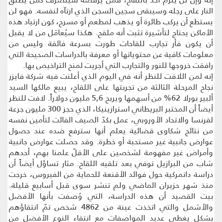
النار على رجله وسيبقى سجين السجن الذي ارتآه لنفسه. فهو لن
يستطع أن يركب طائرة أو يذهب لمطعم أو مسرح، كون ارتياد هذه
الأماكن يحتاج لتأشيرة تثبت أنه ملقح. هكذا سيُعامَل من لا يقبل
أن يكون فأر تجارب للقاحات طورت بسرعة فائقة وليس من
معلومات كافية عن محتوياتها أو معرفة بالدراسات الصحيحة التي
رافقت خروجها للنور والتجارب التي أجريت لمنح التراخيص بها.
إنه لمن اللافت للنظر أنه في اليوم الذي أعلنت فيه شركة فايزر
نجاح المرحلة الثالثة من تجربتها على اللقاح، يبيع مالكها السيد
ألبير بورلا 62% من أسهمها ويربح 5,6 مليون دولاراً. لافت للنظر
أيضاً أن المختبر البريطاني استرازينيكا، الذي حجز 300 مليون جرعة
لفرنسا والاتحاد الأوروبي، عمل بكدّ الصيف الفائت لتأمين نفسه
من نتائج شكاوى قضائية يعلم أنها سترفع ضده عند حصول
عوارض جانبية غير مستحبة أو خطرة. وقد حصلت عوارض جانبية
وأمراض غير مفهومة لشخصين على الأقلّ علمنا بهم، أحدهم
شاب من البرازيل توفي بعد تلقيه اللقاح. مثار تساؤل أيضاً أن
دراسة دانمركية حول فوائد الأقنعة للحماية من الفيروس، خرجت
منذ شهر حزيران الماضي ولم تنشر سوى قبل أسابيع قليلة.
بيت القصيد أن هذه الدراسة، التي وُصفت بأنها الأفضل
والأشمل والتي اتخذت عينة من 4862 شخص تمّ انتقاؤهم
بشكل يغطي عديد المواصفات مع انتقاء النوع الأفضل من