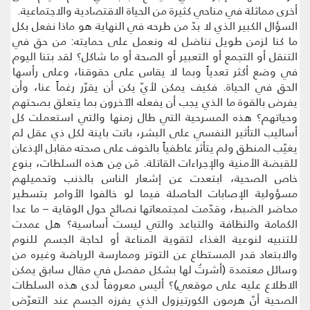
أخرى مماثلة في مناحي كثيرة من الحياة الاقتصادية والاجتماعية.
السؤال الكبير الذي لا بدّ من طرحه في النهاية هو ماذا نفعل بكل
ما كنا لزمن طويل نناضل له ونعمل على حمايته: من حق في
التنقل أو التجمع أو التعبير أو الصحة أو ما شاكل؟ لقد بتنا اليوم
في وضع أكثر تعدياً وبما لا يقاس على حقوقنا، وعلى رأسها
الحق في الحياة. فكيف يمكن لأيّ يكن أن يقرّر رغماً عنا، وأن
يفرض بالقوة ما الذي يجب أن يفعله الآخرون بما يتعلق بصحتهم
وحياتهم؟ هذه المسرحية التي طال زمنها والتي استعملت كل
أساليب التأثير النفسي على البشر، باتت باينة لكل ذي عقل لم
يغيّب المنطق ولم يتأثر عاطفياً بالخوف على صحته مقابل الإذعان
للقبضة الأمنية والإجراءات القاتلة. مَن مِن هذه السلطات، بنوع
خاص الصحية، ابتعدت عن إشعار الناس بالذنب وتحميلهم
مسؤولية الإصابات الحاصلة فيما لو خالفوا الأوامر بتسطير
محاضر الضبط، وقدّمت لمجتمعاتها نصائح حول الوقاية – ما عدا
الكمامة والنظافة والتباعد والتي ليست أساسية؟ هل عمدت
للتنبيه لنوعية الغذاء لتقوية المناعة أو لحاجة الجسم للنوم
والابتعاد قدر المستطاع عن التوتر وممارسة الرياضة وغيره من
وسائل معتمدة (أشرتُ لها بشكل مفصل في مقال سابق يمكن
الاطلاع عليه على موقعي)؟ أليس معروفاً لدى هذه السلطات
الصحية أنّ هرمون الكورتيزول الذي يفرزه الجسم عند التعرّض