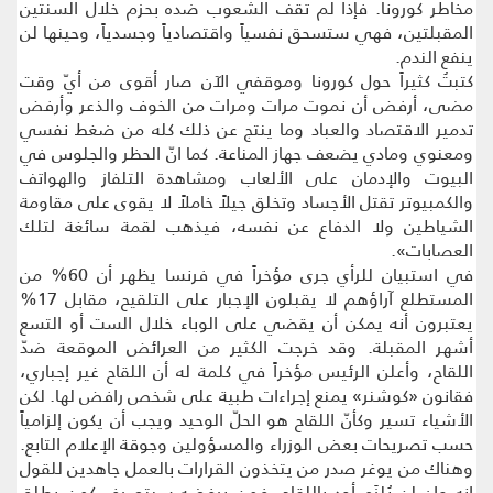
مخاطر كورونا. فإذا لم تقف الشعوب ضده بحزم خلال السنتين
المقبلتين، فهي ستسحق نفسياً واقتصادياً وجسدياً، وحينها لن
ينفع الندم.
كتبتُ كثيراً حول كورونا وموقفي الآن صار أقوى من أيّ وقت
مضى، أرفض أن نموت مرات ومرات من الخوف والذعر وأرفض
تدمير الاقتصاد والعباد وما ينتج عن ذلك كله من ضغط نفسي
ومعنوي ومادي يضعف جهاز المناعة. كما انّ الحظر والجلوس في
البيوت والإدمان على الألعاب ومشاهدة التلفاز والهواتف
والكمبيوتر تقتل الأجساد وتخلق جيلاً خاملاً لا يقوى على مقاومة
الشياطين ولا الدفاع عن نفسه، فيذهب لقمة سائغة لتلك
العصابات».
في استبيان للرأي جرى مؤخراً في فرنسا يظهر أن 60% من
المستطلع آراؤهم لا يقبلون الإجبار على التلقيح، مقابل 17%
يعتبرون أنه يمكن أن يقضي على الوباء خلال الست أو التسع
أشهر المقبلة. وقد خرجت الكثير من العرائض الموقعة ضدّ
اللقاح، وأعلن الرئيس مؤخراً في كلمة له أن اللقاح غير إجباري،
فقانون «كوشنر» يمنع إجراءات طبية على شخص رافض لها. لكن
الأشياء تسير وكأنّ اللقاح هو الحلّ الوحيد ويجب أن يكون إلزامياً
حسب تصريحات بعض الوزراء والمسؤولين وجوقة الإعلام التابع.
وهناك من يوغر صدر من يتخذون القرارات بالعمل جاهدين للقول
إنه وإن لن يُلزَم أحد باللقاح، فمن يرفضه سيتصرف كمن يطلق