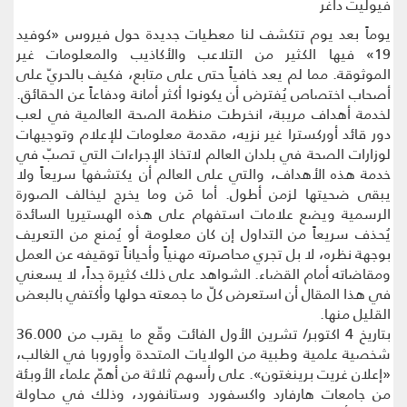
فيوليت داغر
يوماً بعد يوم تتكشف لنا معطيات جديدة حول فيروس «كوفيد
19» فيها الكثير من التلاعب والأكاذيب والمعلومات غير
الموثوقة. مما لم يعد خافياً حتى على متابع، فكيف بالحريّ على
أصحاب اختصاص يُفترض أن يكونوا أكثر أمانة ودفاعاً عن الحقائق.
لخدمة أهداف مريبة، انخرطت منظمة الصحة العالمية في لعب
دور قائد أوركسترا غير نزيه، مقدمة معلومات للإعلام وتوجيهات
لوزارات الصحة في بلدان العالم لاتخاذ الإجراءات التي تصبّ في
خدمة هذه الأهداف، والتي على العالم أن يكتشفها سريعاً ولا
يبقى ضحيتها لزمن أطول. أما مَن وما يخرج ليخالف الصورة
الرسمية ويضع علامات استفهام على هذه الهستيريا السائدة
يُحذف سريعاً من التداول إن كان معلومة أو يُمنع من التعريف
بوجهة نظره، لا بل تجري محاصرته مهنياً وأحياناً توقيفه عن العمل
ومقاضاته أمام القضاء. الشواهد على ذلك كثيرة جداً، لا يسعني
في هذا المقال أن استعرض كلّ ما جمعته حولها وأكتفي بالبعض
القليل منها.
بتاريخ 4 اكتوبر/ تشرين الأول الفائت وقّع ما يقرب من 36.000
شخصية علمية وطبية من الولايات المتحدة وأوروبا في الغالب،
«إعلان غريت برينغتون». على رأسهم ثلاثة من أهمّ علماء الأوبئة
من جامعات هارفارد واكسفورد وستانفورد، وذلك في محاولة