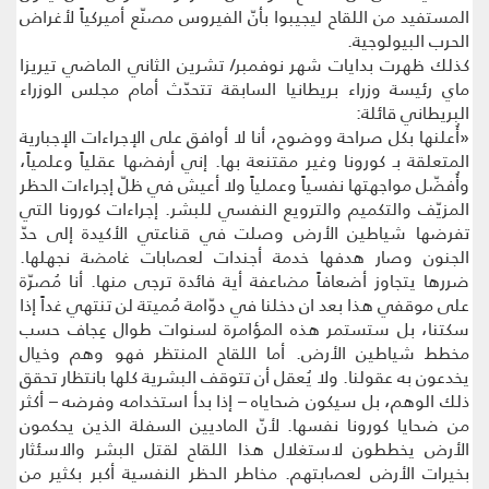
المستفيد من اللقاح ليجيبوا بأنّ الفيروس مصنّع أميركياً لأغراض
الحرب البيولوجية.
كذلك ظهرت بدايات شهر نوفمبر/ تشرين الثاني الماضي تيريزا
ماي رئيسة وزراء بريطانيا السابقة تتحدّث أمام مجلس الوزراء
البريطاني قائلة:
«أُعلنها بكل صراحة ووضوح، أنا لا أوافق على الإجراءات الإجبارية
المتعلقة بـ كورونا وغير مقتنعة بها. إني أرفضها عقلياً وعلمياً،
وأُفضّل مواجهتها نفسياً وعملياً ولا أعيش في ظلّ إجراءات الحظر
المزيّف والتكميم والترويع النفسي للبشر. إجراءات كورونا التي
تفرضها شياطين الأرض وصلت في قناعتي الأكيدة إلى حدّ
الجنون وصار هدفها خدمة أجندات لعصابات غامضة نجهلها.
ضررها يتجاوز أضعافاً مضاعفة أية فائدة ترجى منها. أنا مُصرّة
على موقفي هذا بعد ان دخلنا في دوّامة مُميتة لن تنتهي غداً إذا
سكتنا، بل ستستمر هذه المؤامرة لسنوات طوال عِجاف حسب
مخطط شياطين الأرض. أما اللقاح المنتظر فهو وهم وخيال
يخدعون به عقولنا. ولا يُعقل أن تتوقف البشرية كلها بانتظار تحقق
ذلك الوهم، بل سيكون ضحاياه – إذا بدأ استخدامه وفرضه – أكثر
من ضحايا كورونا نفسها. لأنّ الماديين السفلة الذين يحكمون
الأرض يخططون لاستغلال هذا اللقاح لقتل البشر والاسئثار
بخيرات الأرض لعصابتهم. مخاطر الحظر النفسية أكبر بكثير من